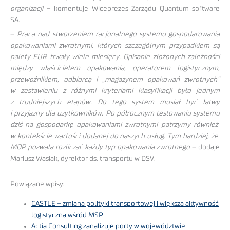
organizacji
– komentuje Wiceprezes Zarządu Quantum software
SA.
–
Praca nad stworzeniem racjonalnego systemu gospodarowania
opakowaniami zwrotnymi, których szczególnym przypadkiem są
palety EUR trwały wiele miesięcy. Opisanie złożonych zależności
między właścicielem opakowania, operatorem logistycznym,
przewoźnikiem, odbiorcą i „magazynem opakowań zwrotnych”
w zestawieniu z różnymi kryteriami klasyfikacji było jednym
z trudniejszych etapów. Do tego system musiał być łatwy
i przyjazny dla użytkowników. Po półrocznym testowaniu systemu
dziś na gospodarkę opakowaniami zwrotnymi patrzymy również
w kontekście wartości dodanej do naszych usług. Tym bardziej, że
MOP pozwala rozliczać każdy typ opakowania zwrotnego
– dodaje
Mariusz Wasiak, dyrektor ds. transportu w DSV.
Powiązane wpisy:
CASTLE – zmiana polityki transportowej i większa aktywność
logistyczna wśród MSP
Actia Consulting zanalizuje porty w województwie