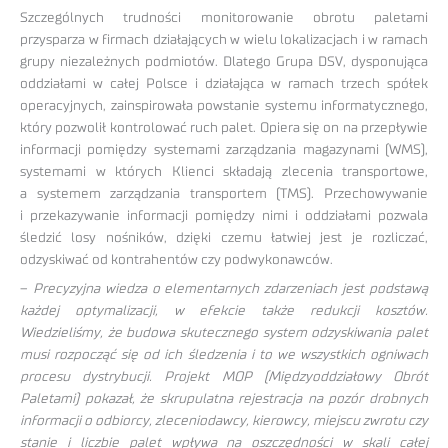
Szczególnych trudności monitorowanie obrotu paletami
przysparza w firmach działających w wielu lokalizacjach i w ramach
grupy niezależnych podmiotów. Dlatego Grupa DSV, dysponująca
oddziałami w całej Polsce i działająca w ramach trzech spółek
operacyjnych, zainspirowała powstanie systemu informatycznego,
który pozwolił kontrolować ruch palet. Opiera się on na przepływie
informacji pomiędzy systemami zarządzania magazynami (WMS),
systemami w których Klienci składają zlecenia transportowe,
a systemem zarządzania transportem (TMS). Przechowywanie
i przekazywanie informacji pomiędzy nimi i oddziałami pozwala
śledzić losy nośników, dzięki czemu łatwiej jest je rozliczać,
odzyskiwać od kontrahentów czy podwykonawców.
–
Precyzyjna wiedza o elementarnych zdarzeniach jest podstawą
każdej optymalizacji, w efekcie także redukcji kosztów.
Wiedzieliśmy, że budowa skutecznego system odzyskiwania palet
musi rozpocząć się od ich śledzenia i to we wszystkich ogniwach
procesu dystrybucji. Projekt MOP (Międzyoddziałowy Obrót
Paletami) pokazał, że skrupulatna rejestracja na pozór drobnych
informacji o odbiorcy, zleceniodawcy, kierowcy, miejscu zwrotu czy
stanie i liczbie palet wpływa na oszczędności w skali całej