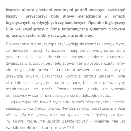
Kwestia obrotu paletami zwrotnymi potrafi znacząco zwiększyć
koszty i przysporzyć bólu głowy menedżerom w firmach
logistycznych, spedycyjnych czy handlowych. Operator logistyczny
DSV we współpracy z firmą informatyczną Quantum Software
opracował system, który rozwiązuje te problemy.
Powszechnie znane „europalety” wydają się czymś tak oczywistym,
że niewartym uwagi. Tymczasem mają jednak swoją cenę, która
przy znaczącej skali działalności zaczyna nabierać znaczenia.
Zwłaszcza w sytuacji obecnego spowolnienia gospodarczego firmy
nie mogą sobie pozwolić na marnotrawstwo palet, na których
przewożą towary. Dotychczas kontrola obrotu paletami była
utrudniona ze względu na brak narzędzi, które pozwalałyby
monitorować ich obrót. Często zatem ginęły lub wracały
do nadawcy w stanie nie nadającym się do dalszego użytku.
– Wytworzyła się wokół tego cała branża skupów palet, często
działających na granicy prawa. Wartość samych palet jaka znajduje
się w obrocie przekracza miesięcznie setki tysięcy złotych.
To kwota, której nie sposób bagatelizować
– wyjaśnia Mariusz
Wasiak, dyrektor ds. transportu w DSV.