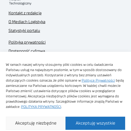
Kontakt z redakcją
O Mediach Logistyka
Statystyki portalu
Polityka prywatności
Dostępność cyfrowa
Regulamin Portalu
W ramach naszej witryny stosujemy pliki cookies w celu świadczenia
Regulamin sklepu
Państwu usług na najwyższym poziomie, w tym w sposób dostosowany do
indywidualnych potrzeb. Korzystanie z witryny bez zmiany ustawień
dotyczących cookies oznacza, że pliki opisane w
Polityce Prywatności
będą
zamieszczane na Państwa urządzeniu końcowym. W każdej chwili możecie
Państwo zmienić ustawienia dotyczące plików cookies w przeglądarce
internetowej. Akceptacja niezbędnych plików cookies jest wymagana do
Obrazy stockowe
prawidłowego działania witryny. Szczegółowe informacje znajdą Państwo w
autorstwa
zakładce:
POLITYKA PRYWATNOŚCI
.
Sieć Badawcza Łukasiewicz - Poznański Instytut
Akceptuję niezbędne
Akceptuję wszystkie
Technologiczny