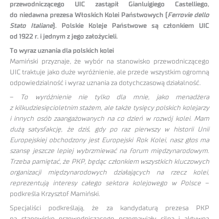
przewodniczącego UIC zastąpił Gianluigiego Castelliego,
do niedawna prezesa Włoskich Kolei Państwowych (
Ferrovie dello
Stato Italiane
). Polskie Koleje Państwowe są członkiem UIC
od 1922 r. i jednym z jego założycieli.
To wyraz uznania dla polskich kolei
Mamiński przyznaje, że wybór na stanowisko przewodniczącego
UIC traktuje jako duże wyróżnienie, ale przede wszystkim ogromną
odpowiedzialność i wyraz uznania za dotychczasową działalność.
–
To wyróżnienie nie tylko dla mnie, jako menadżera
z kilkudziesięcioletnim stażem, ale także tysięcy polskich kolejarzy
i innych osób zaangażowanych na co dzień w rozwój kolei. Mam
dużą satysfakcję, że dziś, gdy po raz pierwszy w historii Unii
Europejskiej obchodzony jest Europejski Rok Kolei, nasz głos ma
szansę jeszcze lepiej wybrzmiewać na forum międzynarodowym.
Trzeba pamiętać, że PKP, będąc członkiem wszystkich kluczowych
organizacji międzynarodowych działających na rzecz kolei,
reprezentują interesy całego sektora kolejowego w Polsce
–
podkreśla Krzysztof Mamiński.
Specjaliści podkreślają, że za kandydaturą prezesa PKP
na stanowisko przewodniczącego przemawiały silna i aktywna