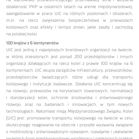
działalność PKP w ostatnich latach na arenie międzynarodowej,
zaangażowanie w prace UIC na różnych poziomach i obszarach,
m.in. na rzecz zwiększenia bezpieczeństwa w przewozach
kolejowych oraz efekty i tempo zmian, jakie zaszły i zachodzą
na polskiej kolei.
100 krajów z 6 kontynentów
UIC jest jedną z największych branżowych organizacji na świecie,
w której zrzeszonych jest ponad 200 przedsiębiorstw i innych
organizacji działających na rzecz kolei z prawie 100 krajów na 6
kontynentach. UIC skupia zarządców infrastruktury, przewoźników,
przedsiębiorców świadczących różne usługi dla transportu
kolejowego i instytucje badawcze. Działania UIC koncentrują się
na rozwoju przewozów na korytarzach towarowych, normalizacji
i standaryzacji kolei, ochronie środowiska i zrównoważonego
rozwoju oraz na badaniach i innowacjach, w tym nowych
technologiach. Natomiast misją Międzynarodowego Związku Kolei
(UIC) jest: promowanie transportu kolejowego na świecie w celu
skutecznego reagowania na obecne i przyszłe wyzwania związane
z mobilnością i zrównoważonym rozwojem, rozwijanie i ułatwianie
wszelkich form międzynarodowej współpracy i najlepszych praktyk