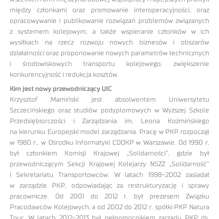
między członkami oraz promowanie interoperacyjności, oraz
opracowywanie i publikowanie rozwiązań problemów związanych
z systemem kolejowym, a także wspieranie członków w ich
wysiłkach na rzecz rozwoju nowych biznesów i obszarów
działalności oraz proponowanie nowych parametrów technicznych
i środowiskowych transportu kolejowego, zwiększenie
konkurencyjność i redukcja kosztów.
Kim jest nowy przewodniczący UIC
Krzysztof Mamiński jest absolwentem Uniwersytetu
Szczecińskiego oraz studiów podyplomowych w Wyższej Szkole
Przedsiębiorczości i Zarządzania im. Leona Koźmińskiego
na kierunku Europejski model zarządzania. Pracę w PKP rozpoczął
w 1980 r., w Ośrodku Informatyki CDOKP w Warszawie. Od 1990 r.
był członkiem Komisji Krajowej „Solidarności”, gdzie był
przewodniczącym Sekcji Krajowej Kolejarzy NSZZ „Solidarność”
i Sekretariatu Transportowców. W latach 1998-2002 zasiadał
w zarządzie PKP, odpowiadając za restrukturyzację i sprawy
pracownicze. Od 2001 do 2012 r. był prezesem Związku
Pracodawców Kolejowych, a od 2002 do 2012 r. spółki PKP Natura
Tour. W latach 2012-2013 był pełnomocnikiem zarządu PKP ds.