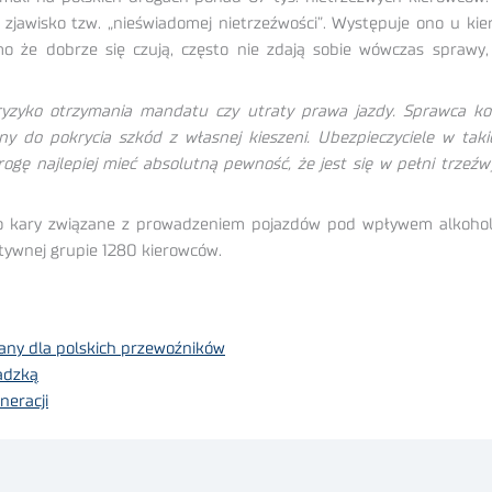
zjawisko tzw. „nieświadomej nietrzeźwości”. Występuje ono u kier
o że dobrze się czują, często nie zdają sobie wówczas sprawy, 
yzyko otrzymania mandatu czy utraty prawa jazdy. Sprawca ko
y do pokrycia szkód z własnej kieszeni. Ubezpieczyciele w tak
gę najlepiej mieć absolutną pewność, że jest się w pełni trzeź
 kary związane z prowadzeniem pojazdów pod wpływem alkohol
ywnej grupie 1280 kierowców.
any dla polskich przewoźników
radzką
neracji