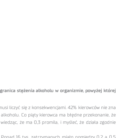
granica stężenia alkoholu w organizmie, powyżej której
usi liczyć się z konsekwencjami. 42% kierowców nie zna
u alkoholu. Co piąty kierowca ma błędne przekonanie, że
wiedząc, że ma 0,3 promila, i myśleć, że działa zgodnie
 Ponad 16 tys. zatrzymanych miało pomiędzy 0,2 a 0,5