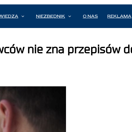
WIEDZA
NIEZBĘDNIK
O NAS
REKLAMA
wców nie zna przepisów d