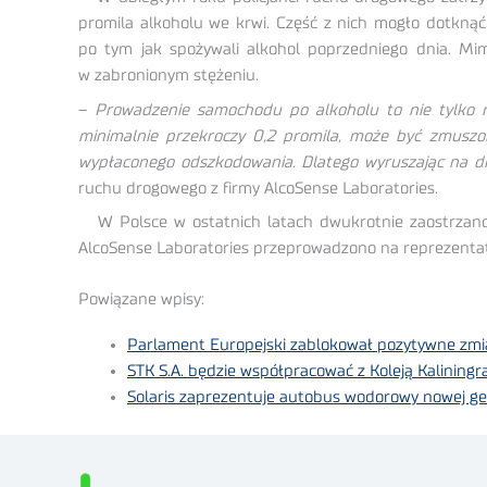
promila alkoholu we krwi. Część z nich mogło dotknąć 
po tym jak spożywali alkohol poprzedniego dnia. Mim
w zabronionym stężeniu.
–
Prowadzenie samochodu po alkoholu to nie tylko r
minimalnie przekroczy 0,2 promila, może być zmuszon
wypłaconego odszkodowania. Dlatego wyruszając na dro
ruchu drogowego z firmy AlcoSense Laboratories.
W Polsce w ostatnich latach dwukrotnie zaostrzano
AlcoSense Laboratories przeprowadzono na reprezentat
Powiązane wpisy:
Parlament Europejski zablokował pozytywne zmi
STK S.A. będzie współpracować z Koleją Kalining
Solaris zaprezentuje autobus wodorowy nowej ge