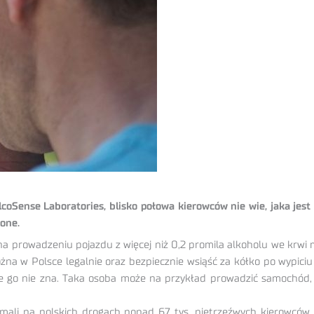
oSense Laboratories, blisko połowa kierowców nie wie, jaka jest 
one.
 prowadzeniu pojazdu z więcej niż 0,2 promila alkoholu we krwi m
można w Polsce legalnie oraz bezpiecznie wsiąść za kółko po wypici
, że go nie zna. Taka osoba może na przykład prowadzić samochód, 
li na polskich drogach ponad 67 tys. nietrzeźwych kierowców.