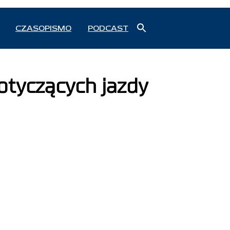
Search
CZASOPISMO
PODCAST
for:
Search Button
otyczących jazdy