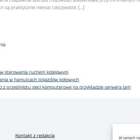
owne i zapewnia szersze możliwości szkoleniowe przy minimalnym 
 są praktycznie niemal rzeczywiste. (…)
nia
ów sterowania ruchem kolejowym
ania w hamulcach pojazdów kołowych
go z przedmiotu sieci komputerowe na przykładzie serwera lam
Kontakt z redakcją
W ramach nas