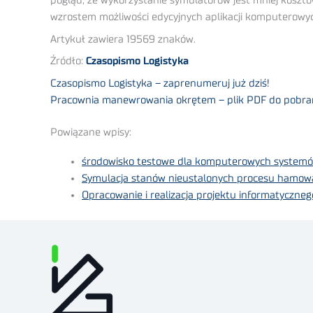
pogląd, że wykorzystanie symulatorów jest mniej koszt
wzrostem możliwości edycyjnych aplikacji komputerowych
Artykuł zawiera 19569 znaków.
Źródło:
Czasopismo Logistyka
Czasopismo Logistyka – zaprenumeruj już dziś!
Pracownia manewrowania okrętem – plik PDF do pobra
Powiązane wpisy:
środowisko testowe dla komputerowych system
Symulacja stanów nieustalonych procesu hamow
Opracowanie i realizacja projektu informatyczne