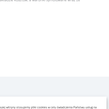
nakładzie kosztów, a warunki symulowane wraz ze
Polityka prywatności
Dostępność cyfrowa
zej witryny stosujemy pliki cookies w celu świadczenia Państwu usług na