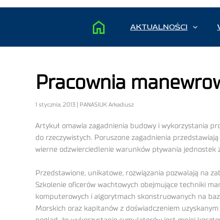
AKTUALNOŚCI
Pracownia manewrow
1 stycznia, 2013 | PANASIUK Arkadiusz
Artykuł omawia zagadnienia budowy i wykorzystania pr
do rzeczywistych. Poruszone zagadnienia przedstawiaj
wierne odzwierciedlenie warunków pływania jednostek
Przedstawione, unikatowe, rozwiązania pozwalają na z
Szkolenie oficerów wachtowych obejmujące techniki m
komputerowych i algorytmach skonstruowanych na bazi
Morskich oraz kapitanów z doświadczeniem uzyskanym na