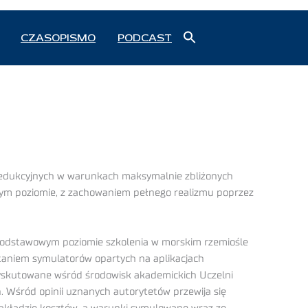
Search
CZASOPISMO
PODCAST
for:
Search Button
redukcyjnych w warunkach maksymalnie zbliżonych
wym poziomie, z zachowaniem pełnego realizmu poprzez
 podstawowym poziomie szkolenia w morskim rzemiośle
taniem symulatorów opartych na aplikacjach
yskutowane wśród środowisk akademickich Uczelni
. Wśród opinii uznanych autorytetów przewija się