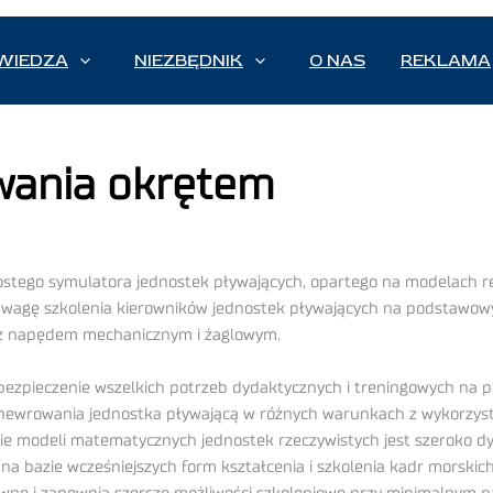
WIEDZA
NIEZBĘDNIK
O NAS
REKLAMA
ania okrętem
ostego symulatora jednostek pływających, opartego na modelach 
ą wagę szkolenia kierowników jednostek pływających na podstawo
 z napędem mechanicznym i żaglowym.
abezpieczenie wszelkich potrzeb dydaktycznych i treningowych na
anewrowania jednostka pływającą w różnych warunkach z wykorzys
e modeli matematycznych jednostek rzeczywistych jest szeroko d
 bazie wcześniejszych form kształcenia i szkolenia kadr morskich