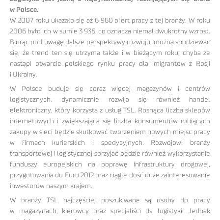
w Polsce.
W 2007 roku ukazało się aż 6 960 ofert pracy z tej branży. W roku
2006 było ich w sumie 3 936, co oznacza niemal dwukrotny wzrost.
Biorąc pod uwagę dalsze perspektywy rozwoju, można spodziewać
się, że trend ten się utrzyma także i w bieżącym roku; chyba że
nastąpi otwarcie polskiego rynku pracy dla imigrantów z Rosji
i Ukrainy.
W Polsce buduje się coraz więcej magazynów i centrów
logistycznych, dynamicznie rozwija się również handel
elektroniczny, który korzysta z usług TSL. Rosnąca liczba sklepów
internetowych i zwiększająca się liczba konsumentów robiących
zakupy w sieci będzie skutkować tworzeniem nowych miejsc pracy
w firmach kurierskich i spedycyjnych. Rozwojowi branży
transportowej i logistycznej sprzyjać będzie również wykorzystanie
funduszy europejskich na poprawę infrastruktury drogowej,
przygotowania do Euro 2012 oraz ciągle dość duże zainteresowanie
inwestorów naszym krajem.
W branży TSL najczęściej poszukiwane są osoby do pracy
w magazynach, kierowcy oraz specjaliści ds. logistyki. Jednak