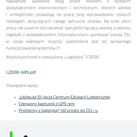
największe wyzwania stoją przed osobami z wyższym
wykształceniem ekonomicznym i technicznym, których wiedza
i umiejętności pozwalają na pracę przy wprowadzaniu nowych
rozwiązań, dotyczących całego łańcucha dostaw. Na brak ofert
pracy nie powinni też narzekać specjaliści łączący wiedzę z zakresu
logistyki z wykształceniem informatycznym, ponieważ branża TSL
w coraz większym stopniu uzależniona jest od sprawnego
funkcjonowania systemów IT.
Artykuł pochodzi z czasopisma „Logistyka” 1/2008.
L2008-1s95.pdf
Powiązane wpisy:
Jubileusz 10-lecia Centrum Edukacji Logistycznej
Czerwony kapturek z GPS-em
Problemy z logistyką? Idź prosto do CEL-u