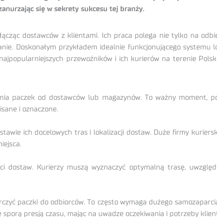
 zanurzając się w sekrety sukcesu tej branży.
ącząc dostawców z klientami. Ich praca polega nie tylko na odbie
nie. Doskonałym przykładem idealnie funkcjonującego systemu log
e najpopularniejszych przewoźników i ich kurierów na terenie Pols
rania paczek od dostawców lub magazynów. To ważny moment, po
pisane i oznaczone.
tawie ich docelowych tras i lokalizacji dostaw. Duże firmy kurie
iejsca.
i dostaw. Kurierzy muszą wyznaczyć optymalną trasę, uwzględniaj
arczyć paczki do odbiorców. To często wymaga dużego samozaparcia
e sporą presją czasu, mając na uwadze oczekiwania i potrzeby klien