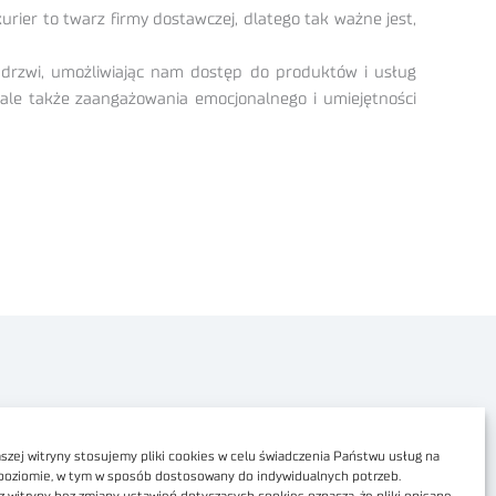
kurier to twarz firmy dostawczej, dlatego tak ważne jest,
h drzwi, umożliwiając nam dostęp do produktów i usług
, ale także zaangażowania emocjonalnego i umiejętności
Polityka prywatności
Dostępność cyfrowa
zej witryny stosujemy pliki cookies w celu świadczenia Państwu usług na
poziomie, w tym w sposób dostosowany do indywidualnych potrzeb.
Regulamin Portalu