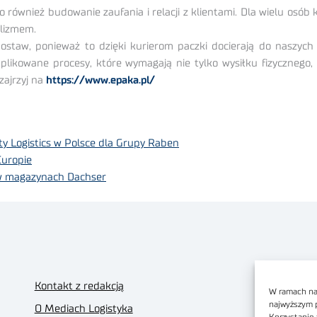
 również budowanie zaufania i relacji z klientami. Dla wielu osób 
alizmem.
ostaw, ponieważ to dzięki kurierom paczki docierają do naszyc
mplikowane procesy, które wymagają nie tylko wysiłku fizycznego
zajrzyj na
https://www.epaka.pl/
y Logistics w Polsce dla Grupy Raben
uropie
i w magazynach Dachser
Kontakt z redakcją
W ramach nas
najwyższym 
O Mediach Logistyka