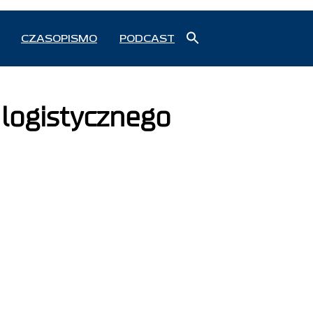
Search
CZASOPISMO
PODCAST
for:
Search Button
 logistycznego