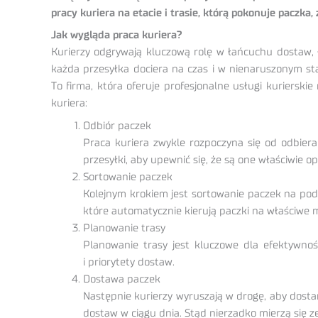
pracy kuriera na etacie i trasie, którą pokonuje paczka,
Jak wygląda praca kuriera?
Kurierzy odgrywają kluczową rolę w łańcuchu dostaw, ł
każda przesyłka dociera na czas i w nienaruszonym sta
To firma, która oferuje profesjonalne usługi kurierski
kuriera:
Odbiór paczek
Praca kuriera zwykle rozpoczyna się od odbie
przesyłki, aby upewnić się, że są one właściwie o
Sortowanie paczek
Kolejnym krokiem jest sortowanie paczek na pods
które automatycznie kierują paczki na właściwe m
Planowanie trasy
Planowanie trasy jest kluczowe dla efektywnośc
i priorytety dostaw.
Dostawa paczek
Następnie kurierzy wyruszają w drogę, aby dost
dostaw w ciągu dnia. Stąd nierzadko mierzą się z