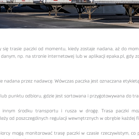
my się trasie paczki od momentu, kiedy zostaje nadana, aż do mome
nym, np. na stronie internetowej lub w aplikacji epaka.pl, gdy zde
staje nadana przez nadawcę. Wówczas paczka jest oznaczana etykiet
lub punktu odbioru, gdzie jest sortowana i przygotowywana do tra
 innym środku transportu i rusza w drogę. Trasa paczki mo
eży od poszczególnych regulacji wewnętrznych w obrębie każdej fir
orcy mogą monitorować trasę paczki w czasie rzeczywistym, co 