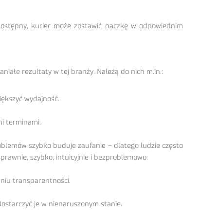
iedostępny, kurier może zostawić paczkę w odpowiednim
niałe rezultaty w tej branży. Należą do nich m.in.:
iększyć wydajność.
i terminami.
oblemów szybko buduje zaufanie – dlatego ludzie często
sprawnie, szybko, intuicyjnie i bezproblemowo.
niu transparentności.
dostarczyć je w nienaruszonym stanie.