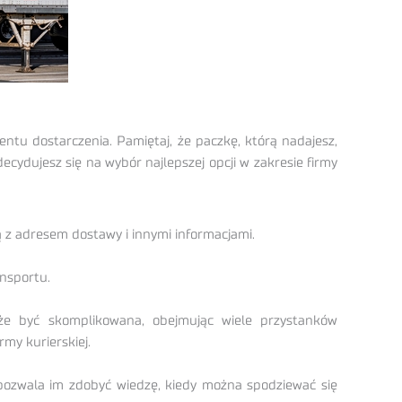
ntu dostarczenia. Pamiętaj, że paczkę, którą nadajesz,
cydujesz się na wybór najlepszej opcji w zakresie firmy
ą z adresem dostawy i innymi informacjami.
nsportu.
że być skomplikowana, obejmując wiele przystanków
my kurierskiej.
pozwala im zdobyć wiedzę, kiedy można spodziewać się