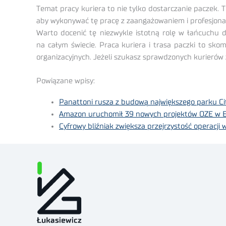
Temat pracy kuriera to nie tylko dostarczanie paczek. To
aby wykonywać tę pracę z zaangażowaniem i profesjon
Warto docenić tę niezwykle istotną rolę w łańcuchu d
na całym świecie. Praca kuriera i trasa paczki to sko
organizacyjnych. Jeżeli szukasz sprawdzonych kurierów 
Powiązane wpisy:
Panattoni rusza z budową największego parku Cit
Amazon uruchomił 39 nowych projektów OZE w E
Cyfrowy bliźniak zwiększa przejrzystość operacj