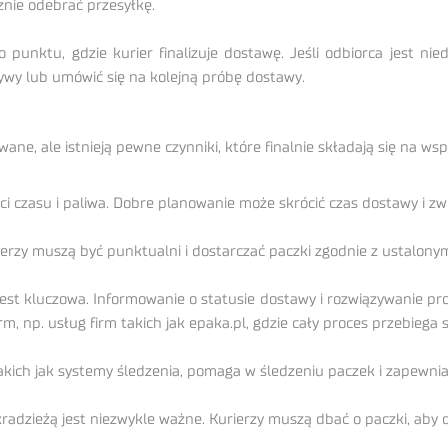
znie odebrać przesyłkę.
punktu, gdzie kurier finalizuje dostawę. Jeśli odbiorca jest n
wy lub umówić się na kolejną próbę dostawy.
ne, ale istnieją pewne czynniki, które finalnie składają się na wspa
ci czasu i paliwa. Dobre planowanie może skrócić czas dostawy i zw
rzy muszą być punktualni i dostarczać paczki zgodnie z ustalonym
est kluczowa. Informowanie o statusie dostawy i rozwiązywanie pr
, np. usług firm takich jak epaka.pl, gdzie cały proces przebiega 
kich jak systemy śledzenia, pomaga w śledzeniu paczek i zapewnia
adzieżą jest niezwykle ważne. Kurierzy muszą dbać o paczki, aby 