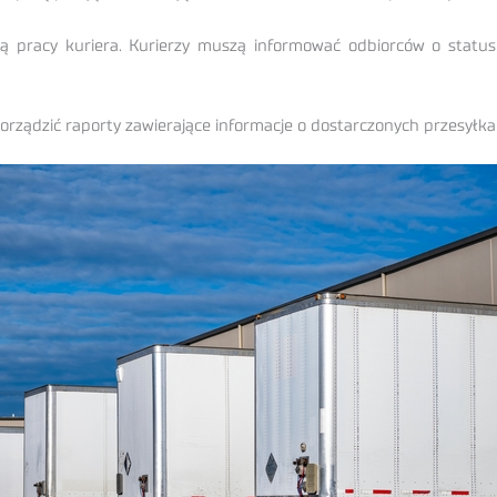
cią pracy kuriera. Kurierzy muszą informować odbiorców o statu
orządzić raporty zawierające informacje o dostarczonych przesyłk