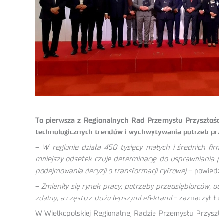
To pierwsza z Regionalnych Rad Przemysłu Przyszłości
technologicznych trendów i wychwytywania potrzeb pr
–
W regionie działa 450 tysięcy małych i średnich fir
mniejszy odsetek czuje determinację do usprawniania 
podejmowania decyzji o transformacji cyfrowej
– powiedz
–
Zmieniły się rynek pracy, potrzeby przedsiębiorców, 
zdalny, a często z dużo lepszymi efektami
– zaznaczył Ł
W Wielkopolskiej Regionalnej Radzie Przemysłu Przyszł