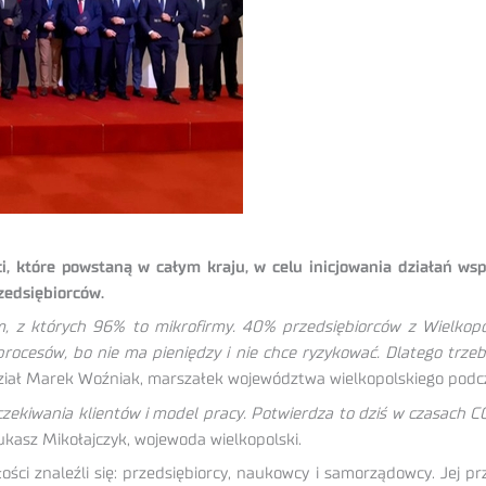
, które powstaną w całym kraju, w celu inicjowania działań ws
zedsiębiorców.
m, z których 96% to mikrofirmy. 40% przedsiębiorców z Wielkopol
procesów, bo nie ma pieniędzy i nie chce ryzykować. Dlatego tr
iał Marek Woźniak, marszałek województwa wielkopolskiego podcza
oczekiwania klientów i model pracy. Potwierdza to dziś w czasach C
ukasz Mikołajczyk, wojewoda wielkopolski.
ości znaleźli się: przedsiębiorcy, naukowcy i samorządowcy. Jej