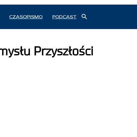
Search
CZASOPISMO
PODCAST
for:
Search Button
ysłu Przyszłości