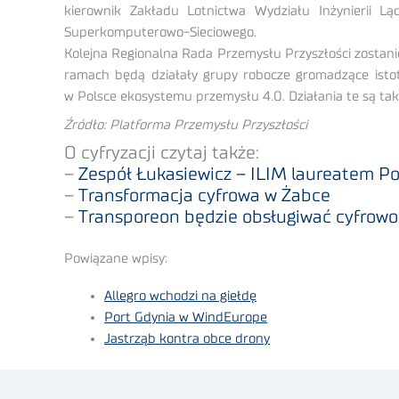
kierownik Zakładu Lotnictwa Wydziału Inżynierii L
Superkomputerowo-Sieciowego.
Kolejna Regionalna Rada Przemysłu Przyszłości zostan
ramach będą działały grupy robocze gromadzące istot
w Polsce ekosystemu przemysłu 4.0. Działania te są takż
Źródło: Platforma Przemysłu Przyszłości
O cyfryzacji czytaj także:
–
Zespół Łukasiewicz – ILIM laureatem 
–
Transformacja cyfrowa w Żabce
–
Transporeon będzie obsługiwać cyfrowo
Powiązane wpisy:
Allegro wchodzi na giełdę
Port Gdynia w WindEurope
Jastrząb kontra obce drony