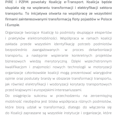
PIRE i PZPM powołały Koalicję e-Transport. Koalicja będzie
skupiała się na wspieraniu transformacji i elektryfikacji sektora
transportu. To inicjatywa otwarta na współpracę ze wszystkimi
firmami zainteresowanymi transformacją floty pojazdów w Polsce
i Europie.
Organizacje tworzące Koalicję to podmioty skupiające ekspertów
i praktyków elektromobilności. Współpraca w ramach koalicji
zakłada przede wszystkim identyfikację potrzeb podmiotów
bezpośrednio zaangażowanych w proces dekarbonizacji
transportu, a następnie wspieranie konkretnych projektów
biznesowych wiedzą merytoryczną. Dzięki wszechstronnym
kwalifikacjom i znajomości nowych technologii w motoryzacji
organizacje członkowskie koalicji mogą prezentować wiarygodne
opinie oraz postulaty branży w obszarze transformacji transportu,
jak również elektryfikacji i wodoryzacji korytarzy transportowych
przed krajowymi i europejskimi interesariuszami.
Do osiągnięcia sukcesu w przechodzeniu na zeroemisyjną
mobilność niezbędna jest bliska współpraca różnych podmiotów,
które biorą udział w transformacji, dlatego do włączenia się
do Koalicji zapraszane są wszystkie instytucje i organizacje, które