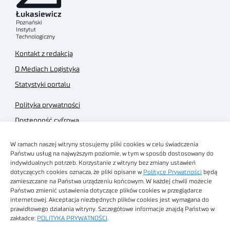
Kontakt z redakcją
O Mediach Logistyka
Statystyki portalu
Polityka prywatności
Dostępność cyfrowa
Regulamin Portalu
W ramach naszej witryny stosujemy pliki cookies w celu świadczenia
Regulamin sklepu
Państwu usług na najwyższym poziomie, w tym w sposób dostosowany do
indywidualnych potrzeb. Korzystanie z witryny bez zmiany ustawień
dotyczących cookies oznacza, że pliki opisane w
Polityce Prywatności
będą
zamieszczane na Państwa urządzeniu końcowym. W każdej chwili możecie
Państwo zmienić ustawienia dotyczące plików cookies w przeglądarce
internetowej. Akceptacja niezbędnych plików cookies jest wymagana do
Obrazy stockowe
prawidłowego działania witryny. Szczegółowe informacje znajdą Państwo w
autorstwa
zakładce:
POLITYKA PRYWATNOŚCI
.