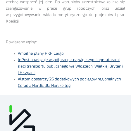
zechcą wesprzeć jej idee. Do warunków uczestnictwa zalicza się
zaangażowanie w prace grup roboczych oraz udział
w przygotowywaniu wkładu merytorycznego do projektów i prac
Koalicji.
Powiązane wpisy:
Ambitne plany PKP Cargo
InPost nawiązuje współpracę z największymi operatorami
sieci transportu publicznego we Włoszech, Wielkiej Brytanii
i Hiszpanii
Alstom dostarczy 25 dodatkowych pociągów regionalnych
Coradia Nordic dla Norske tog