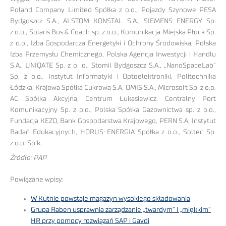
Poland Company Limited Spółka z o.o., Pojazdy Szynowe PESA
Bydgoszcz S.A., ALSTOM KONSTAL S.A., SIEMENS ENERGY Sp.
z o.o., Solaris Bus & Coach sp. z o.o., Komunikacja Miejska Płock Sp.
z o.o., Izba Gospodarcza Energetyki i Ochrony Środowiska, Polska
Izba Przemysłu Chemicznego, Polska Agencja Inwestycji i Handlu
S.A., UNIQATE Sp. z o. o., Stomil Bydgoszcz S.A., „NanoSpaceLab”
Sp. z o.o., Instytut Informatyki i Optoelektroniki, Politechnika
Łódzka, Krajowa Spółka Cukrowa S.A, OMIS S.A., Microsoft Sp. z o.o.
AC Spółka Akcyjna, Centrum Łukasiewicz, Centralny Port
Komunikacyjny Sp. z o.o., Polska Spółka Gazownictwa sp. z o.o.,
Fundacja KEZO, Bank Gospodarstwa Krajowego, PERN S.A, Instytut
Badań Edukacyjnych, HORUS-ENERGIA Spółka z o.o., Soltec Sp.
z o.o. Sp.k.
Źródło: PAP
Powiązane wpisy:
W Kutnie powstaje magazyn wysokiego składowania
Grupa Raben usprawnia zarządzanie „twardym” i „miękkim”
HR przy pomocy rozwiązań SAP i Gavdi