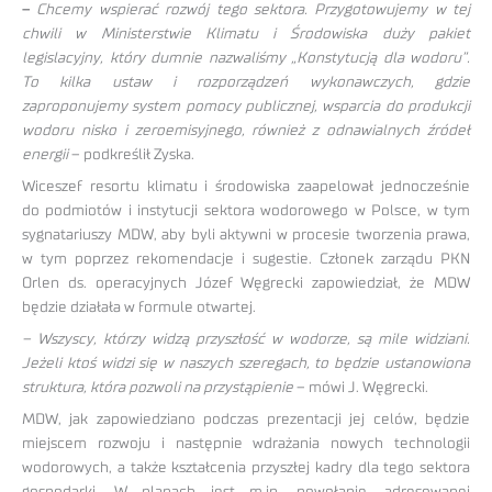
–
Chcemy wspierać rozwój tego sektora. Przygotowujemy w tej
chwili w Ministerstwie Klimatu i Środowiska duży pakiet
legislacyjny, który dumnie nazwaliśmy „Konstytucją dla wodoru”.
To kilka ustaw i rozporządzeń wykonawczych, gdzie
zaproponujemy system pomocy publicznej, wsparcia do produkcji
wodoru nisko i zeroemisyjnego, również z odnawialnych źródeł
energii
– podkreślił Zyska.
Wiceszef resortu klimatu i środowiska zaapelował jednocześnie
do podmiotów i instytucji sektora wodorowego w Polsce, w tym
sygnatariuszy MDW, aby byli aktywni w procesie tworzenia prawa,
w tym poprzez rekomendacje i sugestie. Członek zarządu PKN
Orlen ds. operacyjnych Józef Węgrecki zapowiedział, że MDW
będzie działała w formule otwartej.
– Wszyscy, którzy widzą przyszłość w wodorze, są mile widziani.
Jeżeli ktoś widzi się w naszych szeregach, to będzie ustanowiona
struktura, która pozwoli na przystąpienie
– mówi J. Węgrecki.
MDW, jak zapowiedziano podczas prezentacji jej celów, będzie
miejscem rozwoju i następnie wdrażania nowych technologii
wodorowych, a także kształcenia przyszłej kadry dla tego sektora
gospodarki. W planach jest m.in. powołanie, adresowanej