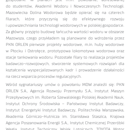
do studentów, Akademii Wodoru i Nowoczesnych Technologii.
Mazowiecka Dolina Wodorowa będzie opierać się na czterech
filarach, które przyczynią się do efektywnego rozwoju
i upowszechniania technologii wodorowych w polskiej gospodarce.
Za główny przyjęto budowę łańcucha wartości wodoru w obszarze
Mazowsza, czego przykładem są planowane do wdrożenia przez
PKN ORLEN pierwsze projekty wodorowe, m.in. huby wodorowe
w Płocku i Ostrołęce, prototypowa lokomotywa wodorowa oraz
stacje tankowania wodoru. Pozostałe filary to realizacja projektów
badawczo-rozwojowych, stworzenie systemowych rozwiązań dla
kształcenia wyspecjalizowanych kadr i prowadzenie działalności
na rzecz wsparcia procesów regulacyjnych.
Wśród sygnatariuszy umów o powołaniu MDW znaleźli się: PKN
ORLEN S.A., Agencja Rozwoju Przemysłu S.A., Instytut Maszyn
Przepływowych im. Roberta Szewalskiego Polskiej Akademii Nauk,
Instytut Ochrony Środowiska – Państwowy Instytut Badawczy,
Instytut Energetyki Instytut Badawczy, Politechnika Warszawska,
Akademia Górniczo-Hutnicza im. Stanisława Staszica, Krajowa
Agencja Poszanowania Energii S.A., Instytut Chemicznej Przeróbki
Węgla, Instytut Techniczny Wojsk Lotniczych, TOYOTA Motor