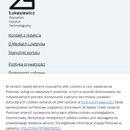
Kontakt z redakcją
O Mediach Logistyka
Statystyki portalu
Polityka prywatności
Dostępność cyfrowa
Regulamin Portalu
W ramach naszej witryny stosujemy pliki cookies w celu świadczenia
Regulamin sklepu
Państwu usług na najwyższym poziomie, w tym w sposób dostosowany do
indywidualnych potrzeb. Korzystanie z witryny bez zmiany ustawień
dotyczących cookies oznacza, że pliki opisane w
Polityce Prywatności
będą
zamieszczane na Państwa urządzeniu końcowym. W każdej chwili możecie
Państwo zmienić ustawienia dotyczące plików cookies w przeglądarce
internetowej. Akceptacja niezbędnych plików cookies jest wymagana do
Obrazy stockowe
prawidłowego działania witryny. Szczegółowe informacje znajdą Państwo w
autorstwa
zakładce:
POLITYKA PRYWATNOŚCI
.