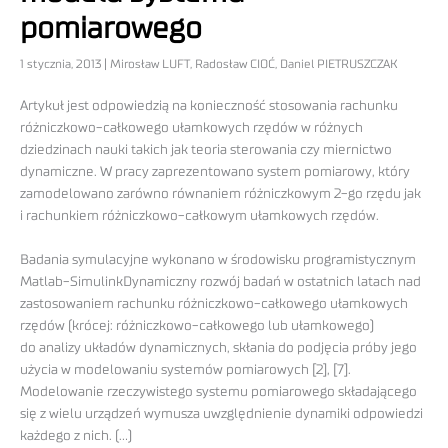
pomiarowego
1 stycznia, 2013 | Mirosław LUFT, Radosław CIOĆ, Daniel PIETRUSZCZAK
Artykuł jest odpowiedzią na konieczność stosowania rachunku
różniczkowo-całkowego ułamkowych rzędów w różnych
dziedzinach nauki takich jak teoria sterowania czy miernictwo
dynamiczne. W pracy zaprezentowano system pomiarowy, który
zamodelowano zarówno równaniem różniczkowym 2-go rzędu jak
i rachunkiem różniczkowo-całkowym ułamkowych rzędów.
Badania symulacyjne wykonano w środowisku programistycznym
Matlab-SimulinkDynamiczny rozwój badań w ostatnich latach nad
zastosowaniem rachunku różniczkowo-całkowego ułamkowych
rzędów (krócej: różniczkowo-całkowego lub ułamkowego)
do analizy układów dynamicznych, skłania do podjęcia próby jego
użycia w modelowaniu systemów pomiarowych [2], [7].
Modelowanie rzeczywistego systemu pomiarowego składającego
się z wielu urządzeń wymusza uwzględnienie dynamiki odpowiedzi
każdego z nich. (…)