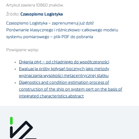
Artykuł zawiera 10860 znaków.
Źródło:
Czasopismo Logistyka
Czasopismo Logistyka – zaprenumeruj już dziś!
Porównanie klasycznego i różniczkowo-całkowego modelu
systemu pomiarowego – plik PDF do pobrania
Powiązane wpisy:
Drgania płyt – od chladniego do współczesności
Ewaluacja próby kołysań bocznych jako metody
wyznaczania wysokości metacentrycznej statku
Diagnostics and condition estimation process of
construction of the ship on system pert on the basis of
integrated characteristics abstract