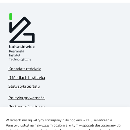
Kontakt z redakcją
O Mediach Logistyka
Statystyki portalu
Polityka prywatności
Dostępność cyfrowa
Regulamin Portalu
W ramach naszej witryny stosujemy pliki cookies w celu świadczenia
Regulamin sklepu
Państwu usług na najwyższym poziomie, w tym w sposób dostosowany do