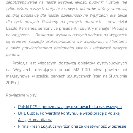
zapotrzebowanie na nasze wysokiej jakości budynki i usługi, nie
tylko wśród naszych dotychczasowych klientów, którzy stanowią
solidną podstawę dla naszej działalności na Węgrzech, ale także
dla tych nowych. Działamy na pełnych obrotach
– powiedział
László Kemenes, senior vice president i country manager Prologis
na Węgrzech. –
Doskonałe wyniki w naszych parkach na Węgrzech
są efektem naszego profesjonalizmu we współpracy z klientami,
a także potwierdzeniem doskonałej jakości i lokalizacji naszych
parków
.
Prologis jest wiodącym dostawcą obiektów dystrybucyjnych
na Węgrzech, oferującym ponad 612 000 mkw. powierzchni
magazynowej w sześciu parkach logistycznych (stan na 31 grudnia
2015 r.).
Powiązane wpisy:
Polski PCS – porozmawiajmy o sprawach dla nas ważnych
DHL Global Forwarding kontynuuje współpracę z Polską
Akcją Humanitarną
Firma Fresh Logistics wyróżniona za kreatywność w biznesie