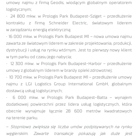
umowy najmu z firmą Geodis, wiodącym globalnym operatorem
logistycznym;
• 24 800 mkw. w Prologis Park Budapest-Sziget – przedłużenie
kontraktu z firmą Schneider Electric, światowym liderem
w zarządzaniu energią elektryczną;
• 16 000 mkw. w Prologis Park Budapest M1 – nowa umowa najmu
zawarta ze światowym liderem w zakresie projektowania, produkcji,
dystrybucji i usług na rynku wtórnym. Jest to pierwszy nowy klient
w tym parku od czasu jego nabycia;
• 12 300 mkw. w Prologis Park Budapest-Harbor – przedłużenie
umowy z globalnym liderem w branży opieki zdrowotnej;
• 10 700 mkw. w Prologis Park Budapest M1 – przedłużenie umowy
najmu z LGI Logistics Group International GmbH, globalnym
dostawcą usług logistycznych;
• 6 000 mkw. w Prologis Park Budapest-Batta – wynajem
dodatkowej powierzchni przez lidera usług logistycznych, która
obecnie wynajmuje łącznie 28 600 metrów kwadratowych
na terenie parku.
–
Stopniowo zwiększa się liczba umów podpisywanych na rynku
węgierskim. Zawarte transakcje pokazują jak duże jest