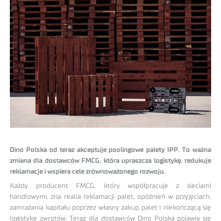
Dino Polska od teraz akceptuje poolingowe palety IPP. To ważna
zmiana dla dostawców FMCG, która upraszcza logistykę, redukuje
reklamacje i wspiera cele zrównoważonego rozwoju.
Każdy producent FMCG, który współpracuje z sieciami
handlowymi, zna realia reklamacji palet, opóźnień w przyjęciach,
zamrażania kapitału poprzez własny zakup palet i niekończącą się
logistykę zwrotów. Teraz dla dostawców Dino Polska pojawia się