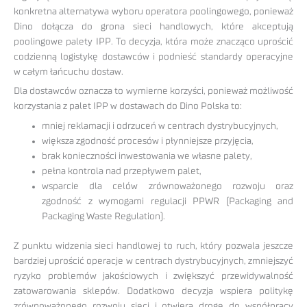
konkretna alternatywa wyboru operatora poolingowego, ponieważ
Dino dołącza do grona sieci handlowych, które akceptują
poolingowe palety IPP. To decyzja, która może znacząco uprościć
codzienną logistykę dostawców i podnieść standardy operacyjne
w całym łańcuchu dostaw.
Dla dostawców oznacza to wymierne korzyści, ponieważ możliwość
korzystania z palet IPP w dostawach do Dino Polska to:
mniej reklamacji i odrzuceń w centrach dystrybucyjnych,
większa zgodność procesów i płynniejsze przyjęcia,
brak konieczności inwestowania we własne palety,
pełna kontrola nad przepływem palet,
wsparcie dla celów zrównoważonego rozwoju oraz
zgodność z wymogami regulacji PPWR (Packaging and
Packaging Waste Regulation).
Z punktu widzenia sieci handlowej to ruch, który pozwala jeszcze
bardziej uprościć operacje w centrach dystrybucyjnych, zmniejszyć
ryzyko problemów jakościowych i zwiększyć przewidywalność
zatowarowania sklepów. Dodatkowo decyzja wspiera politykę
zrównoważonego rozwoju sieci i otwiera drogę do współpracy