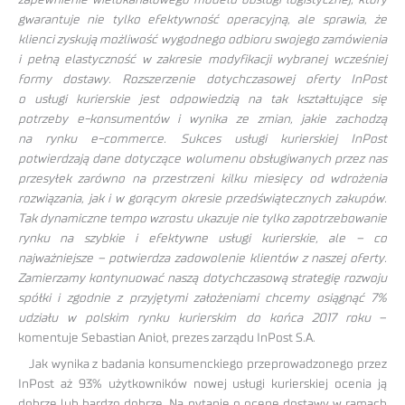
gwarantuje nie tylko efektywność operacyjną, ale sprawia, że
klienci zyskują możliwość wygodnego odbioru swojego zamówienia
i pełną elastyczność w zakresie modyfikacji wybranej wcześniej
formy dostawy. Rozszerzenie dotychczasowej oferty InPost
o usługi kurierskie jest odpowiedzią na tak kształtujące się
potrzeby e-konsumentów i wynika ze zmian, jakie zachodzą
na rynku e-commerce. Sukces usługi kurierskiej InPost
potwierdzają dane dotyczące wolumenu obsługiwanych przez nas
przesyłek zarówno na przestrzeni kilku miesięcy od wdrożenia
rozwiązania, jak i w gorącym okresie przedświątecznych zakupów.
Tak dynamiczne tempo wzrostu ukazuje nie tylko zapotrzebowanie
rynku na szybkie i efektywne usługi kurierskie, ale – co
najważniejsze – potwierdza zadowolenie klientów z naszej oferty.
Zamierzamy kontynuować naszą dotychczasową strategię rozwoju
spółki i zgodnie z przyjętymi założeniami chcemy osiągnąć 7%
udziału w polskim rynku kurierskim do końca 2017 roku
–
komentuje Sebastian Anioł, prezes zarządu InPost S.A.
Jak wynika z badania konsumenckiego przeprowadzonego przez
InPost aż 93% użytkowników nowej usługi kurierskiej ocenia ją
dobrze lub bardzo dobrze. Na pytanie o ocenę dostawy w ramach