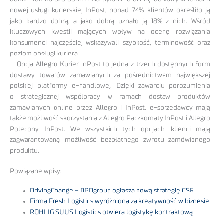
nowej usługi kurierskiej InPost, ponad 74% klientów określiło ją
jako bardzo dobrą, a jako dobrą uznało ją 18% z nich. Wśród
kluczowych kwestii mających wpływ na ocenę rozwiązania
konsumenci najczęściej wskazywali szybkość, terminowość oraz
poziom obsługi kuriera.
Opcja Allegro Kurier InPost to jedna z trzech dostępnych form
dostawy towarów zamawianych za pośrednictwem największej
polskiej platformy e-handlowej. Dzięki zawarciu porozumienia
o strategicznej współpracy w ramach dostaw produktów
zamawianych online przez Allegro i InPost, e-sprzedawcy mają
także możliwość skorzystania z Allegro Paczkomaty InPost i Allegro
Polecony InPost. We wszystkich tych opcjach, klienci mają
zagwarantowaną możliwość bezpłatnego zwrotu zamówionego
produktu.
Powiązane wpisy:
DrivingChange – DPDgroup ogłasza nową strategię CSR
Firma Fresh Logistics wyróżniona za kreatywność w biznesie
ROHLIG SUUS Logistics otwiera logistykę kontraktową