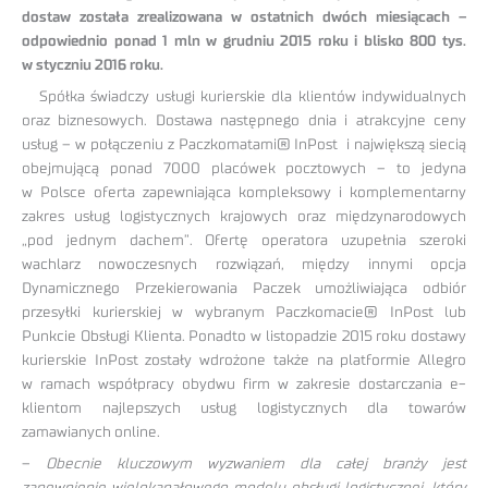
dostaw została zrealizowana w ostatnich dwóch miesiącach –
odpowiednio ponad 1 mln w grudniu 2015 roku i blisko 800 tys.
w styczniu 2016 roku.
Spółka świadczy usługi kurierskie dla klientów indywidualnych
oraz biznesowych. Dostawa następnego dnia i atrakcyjne ceny
usług – w połączeniu z Paczkomatami® InPost i największą siecią
obejmującą ponad 7000 placówek pocztowych – to jedyna
w Polsce oferta zapewniająca kompleksowy i komplementarny
zakres usług logistycznych krajowych oraz międzynarodowych
„pod jednym dachem”. Ofertę operatora uzupełnia szeroki
wachlarz nowoczesnych rozwiązań, między innymi opcja
Dynamicznego Przekierowania Paczek umożliwiająca odbiór
przesyłki kurierskiej w wybranym Paczkomacie® InPost lub
Punkcie Obsługi Klienta. Ponadto w listopadzie 2015 roku dostawy
kurierskie InPost zostały wdrożone także na platformie Allegro
w ramach współpracy obydwu firm w zakresie dostarczania e-
klientom najlepszych usług logistycznych dla towarów
zamawianych online.
–
Obecnie kluczowym wyzwaniem dla całej branży jest
zapewnienie wielokanałowego modelu obsługi logistycznej, który