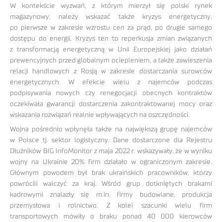
W kontekście wyzwań, z którym mierzył się polski rynek
magazynowy, należy wskazać także kryzys energetyczny,
po pierwsze w zakresie wzrostu cen za prąd, po drugie samego
dostępu do energii. Kryzys ten to reperkusja zmian związanych
z transformacją energetyczną w Unii Europejskiej jako działań
prewencyjnych przed globalnym ociepleniem, a także zawieszenia
relacji handlowych z Rosją w zakresie dostarczania surowców
energetycznych. W efekcie wielu z najemców podczas
podpisywania nowych czy renegocjacji obecnych kontraktów
oczekiwała gwarancji dostarczenia zakontraktowanej mocy oraz
wskazania rozwiązań realnie wpływających na oszczędności.
Wojna pośrednio wpłynęła także na największą grupę najemców
w Polsce tj. sektor logistyczny. Dane dostarczone dla Rejestru
Dłużników BIG InfoMonitor z maja 2022 r. wskazywały, że w wyniku
wojny na Ukrainie 20% firm działało w ograniczonym zakresie.
Głównym powodem był brak ukraińskich pracowników, którzy
powrócili walczyć za kraj. Wśród grup dotkniętych brakami
kadrowymi znalazły się m.in. firmy budowlane, produkcja
przemysłowa i rolnictwo. Z kolei szacunki wielu firm
transportowych mówiły o braku ponad 40 000 kierowców