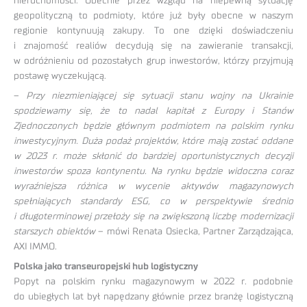
nieruchomości. Obecnie przez wzgląd na niepewną sytuację
geopolityczną to podmioty, które już były obecne w naszym
regionie kontynuują zakupy. To one dzięki doświadczeniu
i znajomość realiów decydują się na zawieranie transakcji,
w odróżnieniu od pozostałych grup inwestorów, którzy przyjmują
postawę wyczekującą.
–
Przy niezmieniającej się sytuacji stanu wojny na Ukrainie
spodziewamy się, że to nadal kapitał z Europy i Stanów
Zjednoczonych będzie głównym podmiotem na polskim rynku
inwestycyjnym. Duża podaż projektów, które mają zostać oddane
w 2023 r. może skłonić do bardziej oportunistycznych decyzji
inwestorów spoza kontynentu. Na rynku będzie widoczna coraz
wyraźniejsza różnica w wycenie aktywów magazynowych
spełniających standardy ESG, co w perspektywie średnio
i długoterminowej przełoży się na zwiększoną liczbę modernizacji
starszych obiektów
– mówi Renata Osiecka, Partner Zarządzająca,
AXI IMMO.
Polska jako transeuropejski hub logistyczny
Popyt na polskim rynku magazynowym w 2022 r. podobnie
do ubiegłych lat był napędzany głównie przez branżę logistyczną