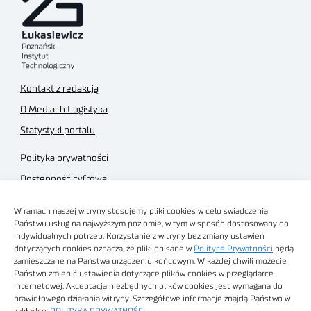
Kontakt z redakcją
O Mediach Logistyka
Statystyki portalu
Polityka prywatności
Dostępność cyfrowa
Regulamin Portalu
W ramach naszej witryny stosujemy pliki cookies w celu świadczenia
Regulamin sklepu
Państwu usług na najwyższym poziomie, w tym w sposób dostosowany do
indywidualnych potrzeb. Korzystanie z witryny bez zmiany ustawień
dotyczących cookies oznacza, że pliki opisane w
Polityce Prywatności
będą
zamieszczane na Państwa urządzeniu końcowym. W każdej chwili możecie
Państwo zmienić ustawienia dotyczące plików cookies w przeglądarce
internetowej. Akceptacja niezbędnych plików cookies jest wymagana do
Obrazy stockowe
prawidłowego działania witryny. Szczegółowe informacje znajdą Państwo w
autorstwa