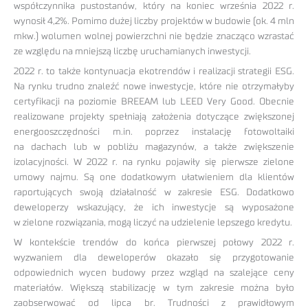
współczynnika pustostanów, który na koniec września 2022 r.
wynosił 4,2%. Pomimo dużej liczby projektów w budowie (ok. 4 mln
mkw.) wolumen wolnej powierzchni nie będzie znacząco wzrastać
ze względu na mniejszą liczbę uruchamianych inwestycji.
2022 r. to także kontynuacja ekotrendów i realizacji strategii ESG.
Na rynku trudno znaleźć nowe inwestycje, które nie otrzymałyby
certyfikacji na poziomie BREEAM lub LEED Very Good. Obecnie
realizowane projekty spełniają założenia dotyczące zwiększonej
energooszczędności m.in. poprzez instalację fotowoltaiki
na dachach lub w pobliżu magazynów, a także zwiększenie
izolacyjności. W 2022 r. na rynku pojawiły się pierwsze zielone
umowy najmu. Są one dodatkowym ułatwieniem dla klientów
raportujących swoją działalność w zakresie ESG. Dodatkowo
deweloperzy wskazujący, że ich inwestycje są wyposażone
w zielone rozwiązania, mogą liczyć na udzielenie lepszego kredytu.
W kontekście trendów do końca pierwszej połowy 2022 r.
wyzwaniem dla deweloperów okazało się przygotowanie
odpowiednich wycen budowy przez wzgląd na szalejące ceny
materiałów. Większą stabilizację w tym zakresie można było
zaobserwować od lipca br. Trudności z prawidłowym