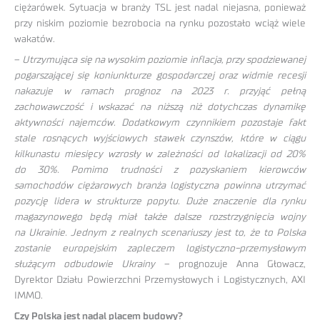
ciężarówek. Sytuacja w branży TSL jest nadal niejasna, ponieważ
przy niskim poziomie bezrobocia na rynku pozostało wciąż wiele
wakatów.
–
Utrzymująca się na wysokim poziomie inflacja, przy spodziewanej
pogarszającej się koniunkturze gospodarczej oraz widmie recesji
nakazuje w ramach prognoz na 2023 r. przyjąć pełną
zachowawczość i wskazać na niższą niż dotychczas dynamikę
aktywności najemców. Dodatkowym czynnikiem pozostaje fakt
stale rosnących wyjściowych stawek czynszów, które w ciągu
kilkunastu miesięcy wzrosły w zależności od lokalizacji od 20%
do 30%. Pomimo trudności z pozyskaniem kierowców
samochodów ciężarowych branża logistyczna powinna utrzymać
pozycję lidera w strukturze popytu. Duże znaczenie dla rynku
magazynowego będą miał także dalsze rozstrzygnięcia wojny
na Ukrainie. Jednym z realnych scenariuszy jest to, że to Polska
zostanie europejskim zapleczem logistyczno-przemysłowym
służącym odbudowie Ukrainy
– prognozuje Anna Głowacz,
Dyrektor Działu Powierzchni Przemysłowych i Logistycznych, AXI
IMMO.
Czy Polska jest nadal placem budowy?