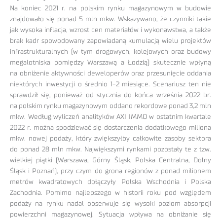
Na koniec 2021 r. na polskim rynku magazynowym w budowie
znajdowało się ponad 5 mln mkw. Wskazywano, że czynniki takie
jak wysoka inflacja, wzrost cen materiałów i wykonawstwa, a także
brak kadr spowodowany zapowiadaną kumulacją wielu projektów
infrastrukturalnych (w tym drogowych, kolejowych oraz budowy
megalotniska pomiędzy Warszawą a Łodzią) skutecznie wpłyną
na obniżenie aktywności deweloperów oraz przesunięcie oddania
niektórych inwestycji o średnio 1-2 miesiące. Scenariusz ten nie
sprawdził się, ponieważ od stycznia do końca września 2022 br.
na polskim rynku magazynowym oddano rekordowe ponad 3,2 mln
mkw. Według wyliczeń analityków AXI IMMO w ostatnim kwartale
2022 r. można spodziewać się dostarczenia dodatkowego miliona
mkw. nowej podaży, który zwiększyłby całkowite zasoby sektora
do ponad 28 mln mkw. Największymi rynkami pozostały te z tzw.
wielkiej piątki (Warszawa, Górny Śląsk, Polska Centralna, Dolny
Śląsk i Poznań), przy czym do grona regionów z ponad milionem
metrów kwadratowych dołączyły Polska Wschodnia i Polska
Zachodnia. Pomimo najlepszego w historii roku pod względem
podaży na rynku nadal obserwuje się wysoki poziom absorpcji
powierzchni magazynowej. Sytuacja wpływa na obniżanie się