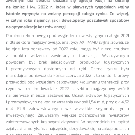
zwrotnym dla sektora okazała się agresja Rosji na Ukrainę
na koniec I kw. 2022 r., która w pierwszych tygodniach wojny
istotnie wpłynęła na zmianę percepcji całego rynku. Co więcej,
w całym roku najemcy, jak i deweloperzy poszukiwali sposobów
na optymalizację kosztów energii.
Pomimo rekordowego pod względem inwestycyjnym całego 2021
r. dla sektora magazynowego, analitycy AXI IMMO sygnalizowali, że
kolejne lata począwszy od 2022 roku mogą być nieco chudsze
z punktu widzenia zawieranych transakcji. Wskazywanym
powodem był brak jakościowych produktów logistycznych
i przemysłowych dostępnych od ręki. Ocena rynku była
miarodajna, ponieważ do końca czerwca 2022 r. to sektor biurowy
przewodził pod względem całkowitego wolumenu transakcji, przy
czym w trzecim kwartale 2022 r. sektor magazynowy wrócił
na pierwsze miejsce zestawienia. Udział aktywów logistycznych
i przemysłowych na koniec września wynosił 1,54 mld, przy ok. 4,32
mld EUR zainwestowanych we wszystkie segmenty rynku
inwestycyjnego. Zauważamy większe zróżnicowanie inwestorów
zainteresowanych krajowymi aktywami. W poprzednich to kapitał
azjatycki i amerykański najczęściej decydował się na zakup polskich