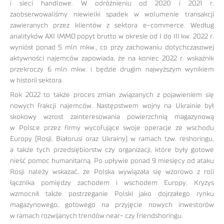
i sieci handlowe. W odróżnieniu od 2020 i 2021 r.
zaobserwowaliśmy niewielki spadek w wolumenie transakcji
zawieranych przez klientów z sektora e-commerce. Według
analityków AXI IMMO popyt brutto w okresie od I do III kw. 2022 r.
wyniósł ponad 5 mln mkw., co przy zachowaniu dotychczasowej
aktywności najemców zapowiada, że na koniec 2022 r. wskaźnik
przekroczy 6 mln mkw. i będzie drugim najwyższym wynikiem
w historii sektora.
Rok 2022 to także proces zmian związanych z pojawieniem się
nowych frakcji najemców. Następstwem wojny na Ukrainie był
skokowy wzrost zainteresowania powierzchnią magazynową
w Polsce przez firmy wycofujące swoje operacje ze wschodu
Europy (Rosji, Białorusi oraz Ukrainy) w ramach tzw. reshoringu,
a także tych przedsiębiorstw czy organizacji, które były gotowe
nieść pomoc humanitarną. Po upływie ponad 9 miesięcy od ataku
Rosji należy wskazać, że Polska wywiązała się wzorowo z roli
łącznika pomiędzy zachodem i wschodem Europy. Kryzys
wzmocnił także postrzeganie Polski jako dojrzałego rynku
magazynowego, gotowego na przyjęcie nowych inwestorów
w ramach rozwijanych trendów near- czy friendshoringu.