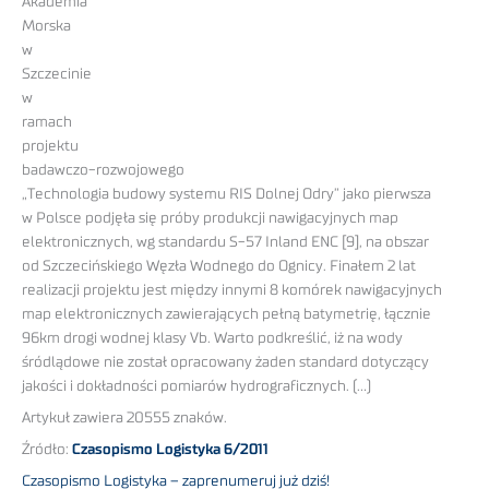
Akademia
Morska
w
Szczecinie
w
ramach
projektu
badawczo-rozwojowego
„Technologia budowy systemu RIS Dolnej Odry” jako pierwsza
w Polsce podjęła się próby produkcji nawigacyjnych map
elektronicznych, wg standardu S-57 Inland ENC [9], na obszar
od Szczecińskiego Węzła Wodnego do Ognicy. Finałem 2 lat
realizacji projektu jest między innymi 8 komórek nawigacyjnych
map elektronicznych zawierających pełną batymetrię, łącznie
96km drogi wodnej klasy Vb. Warto podkreślić, iż na wody
śródlądowe nie został opracowany żaden standard dotyczący
jakości i dokładności pomiarów hydrograficznych. (…)
Artykuł zawiera 20555 znaków.
Źródło:
Czasopismo Logistyka 6/2011
Czasopismo Logistyka – zaprenumeruj już dziś!