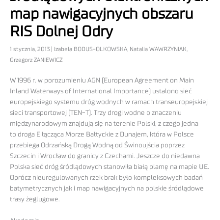
map nawigacyjnych obszaru
RIS Dolnej Odry
1 stycznia, 2013 | Izabela BODUS-OLKOWSKA, Natalia WAWRZYNIAK,
Grzegorz ZANIEWICZ
W 1996 r. w porozumieniu AGN (European Agreement on Main
Inland Waterways of International Importance) ustalono sieć
europejskiego systemu dróg wodnych w ramach transeuropejskiej
sieci transportowej (TEN-T). Trzy drogi wodne o znaczeniu
międzynarodowym znajdują się na terenie Polski, z czego jedna
to droga E łącząca Morze Bałtyckie z Dunajem, która w Polsce
przebiega Odrzańską Drogą Wodną od Świnoujścia poprzez
Szczecin i Wrocław do granicy z Czechami. Jeszcze do niedawna
Polska sieć dróg śródlądowych stanowiła białą plamę na mapie UE.
Oprócz nieuregulowanych rzek brak było kompleksowych badań
batymetrycznych jak i map nawigacyjnych na polskie śródlądowe
trasy żeglugowe.