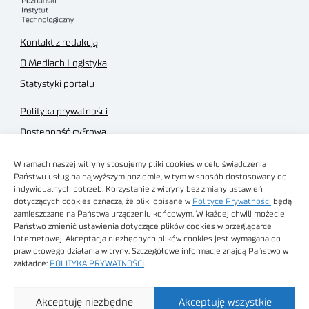
Kontakt z redakcją
O Mediach Logistyka
Statystyki portalu
Polityka prywatności
Dostępność cyfrowa
Regulamin Portalu
W ramach naszej witryny stosujemy pliki cookies w celu świadczenia
Regulamin sklepu
Państwu usług na najwyższym poziomie, w tym w sposób dostosowany do
indywidualnych potrzeb. Korzystanie z witryny bez zmiany ustawień
dotyczących cookies oznacza, że pliki opisane w
Polityce Prywatności
będą
zamieszczane na Państwa urządzeniu końcowym. W każdej chwili możecie
Państwo zmienić ustawienia dotyczące plików cookies w przeglądarce
internetowej. Akceptacja niezbędnych plików cookies jest wymagana do
Obrazy stockowe
prawidłowego działania witryny. Szczegółowe informacje znajdą Państwo w
autorstwa
zakładce:
POLITYKA PRYWATNOŚCI
.
Sieć Badawcza Łukasiewicz - Poznański Instytut
Akceptuję niezbędne
Akceptuję wszystkie
Technologiczny