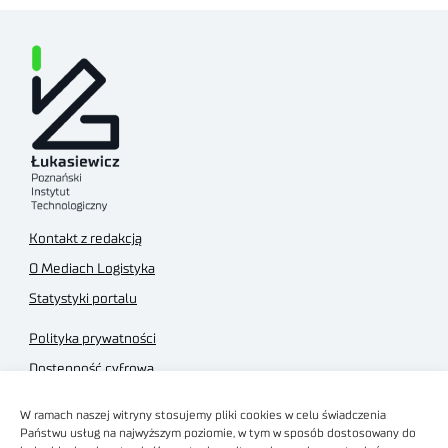
Kontakt z redakcją
O Mediach Logistyka
Statystyki portalu
Polityka prywatności
Dostępność cyfrowa
Regulamin Portalu
W ramach naszej witryny stosujemy pliki cookies w celu świadczenia
Regulamin sklepu
Państwu usług na najwyższym poziomie, w tym w sposób dostosowany do