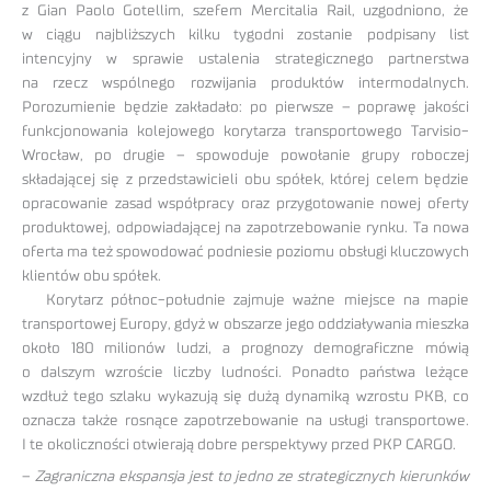
z Gian Paolo Gotellim, szefem Mercitalia Rail, uzgodniono, że
w ciągu najbliższych kilku tygodni zostanie podpisany list
intencyjny w sprawie ustalenia strategicznego partnerstwa
na rzecz wspólnego rozwijania produktów intermodalnych.
Porozumienie będzie zakładało: po pierwsze – poprawę jakości
funkcjonowania kolejowego korytarza transportowego Tarvisio-
Wrocław, po drugie – spowoduje powołanie grupy roboczej
składającej się z przedstawicieli obu spółek, której celem będzie
opracowanie zasad współpracy oraz przygotowanie nowej oferty
produktowej, odpowiadającej na zapotrzebowanie rynku. Ta nowa
oferta ma też spowodować podniesie poziomu obsługi kluczowych
klientów obu spółek.
Korytarz północ-południe zajmuje ważne miejsce na mapie
transportowej Europy, gdyż w obszarze jego oddziaływania mieszka
około 180 milionów ludzi, a prognozy demograficzne mówią
o dalszym wzroście liczby ludności. Ponadto państwa leżące
wzdłuż tego szlaku wykazują się dużą dynamiką wzrostu PKB, co
oznacza także rosnące zapotrzebowanie na usługi transportowe.
I te okoliczności otwierają dobre perspektywy przed PKP CARGO.
–
Zagraniczna ekspansja jest to jedno ze strategicznych kierunków