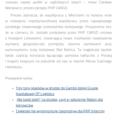
rozwoju naszej spółki w najbliższych latach
– mówi Czesław
Warsewicz, prezes zarządu PKP CARGO.
Prezes zaznacza, że współpraca z Włochami to kolejny krok
w rozwijaniu międzynarodowej współpracy przez największego
polskiego towarowego przewoźnika kolejowego. Przypomina też,
że w czerwcu br. została podpisana przez PKP CARGO umowa
z Kolejami Litewskimi, otwierająca nowe możliwości zwiększenia
wymiany gospodarczej pomiędzy dwoma państwami przy
wykorzystaniu trasy kolejowej Rail Baltica. Ta magistrala będzie
także częścią korytarza łączącego państwa bałtyckie z Polską
i krajami leżącymi na południe od nas, w rejonie Morza Czarnego
i Adriatyku.
Powiązane wpisy:
Trzy tony klapków w drodze do Gambii dzięki Grupie
Kapitałowej OT Logistics
„Nie bądź dziki!” na drodze, czyli e-szkolenie Raben dla
kierowców
Cegielski nie wyremontuje lokomotyw dla PKP Intercity