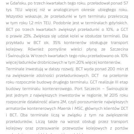
w Gdańsku, po trzech kwartałach tego roku, przeładował ponad 57
tys. TEU więcej niż w analogicznym okresie ubiegłego roku.
Wszystko wskazuje, że przeładunki w tym terminalu przekroczą
w tym roku 1,2 mln TEU. Podobnie jest w terminalach gdyńskich.
BCT po trzech kwartałach zwiększył przeładunki o 10%, a GCT
o prawie 23%. Zwiększa się udział kolei w obsłudze terminali. Dla
przykładu w BCT ok. 35% kontenerów obsługuje transport
kolejowy. Również pomyślne wieści płyną ze Szczecina
i Świnoujścia. W trzech kwartałach tego roku przeładowano ok. 10%
więcej ładunków drobnicowych w tym 20% więcej kontenerów.
Terminale inwestują w dalszy rozwój. BCT wyda ponad 200 mln zł
na zwiększenie zdolności przeładunkowych. DCT na przełomie
roku rozpocznie budowę drugiego terminalu. GCT realizuje III etap
budowy terminalu kontenerowego. Port Szczecin – Świnoujście
jest jednym z największych inwestorów w regionie. W 2015 roku
rozpocznie działalność alians 2M, czyli porozumienie największych
armatorów kontenerowych Maersk i MSC, głównych klientów DCT
i BCT. Oba terminale liczą w związku z tym na zwiększenie
przeładunków. Liczą także na wzrost obsługi przez transport
kolejowy oraz przesuwanie przewozów kolejowych z portów