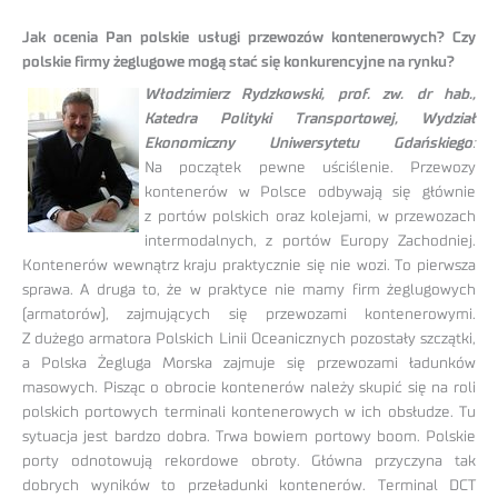
Jak ocenia Pan polskie usługi przewozów kontenerowych? Czy
polskie firmy żeglugowe mogą stać się konkurencyjne na rynku?
Włodzimierz Rydzkowski, prof. zw. dr hab.,
Katedra Polityki Transportowej, Wydział
Ekonomiczny Uniwersytetu Gdańskiego
:
Na początek pewne uściślenie. Przewozy
kontenerów w Polsce odbywają się głównie
z portów polskich oraz kolejami, w przewozach
intermodalnych, z portów Europy Zachodniej.
Kontenerów wewnątrz kraju praktycznie się nie wozi. To pierwsza
sprawa. A druga to, że w praktyce nie mamy firm żeglugowych
(armatorów), zajmujących się przewozami kontenerowymi.
Z dużego armatora Polskich Linii Oceanicznych pozostały szczątki,
a Polska Żegluga Morska zajmuje się przewozami ładunków
masowych. Pisząc o obrocie kontenerów należy skupić się na roli
polskich portowych terminali kontenerowych w ich obsłudze. Tu
sytuacja jest bardzo dobra. Trwa bowiem portowy boom. Polskie
porty odnotowują rekordowe obroty. Główna przyczyna tak
dobrych wyników to przeładunki kontenerów. Terminal DCT