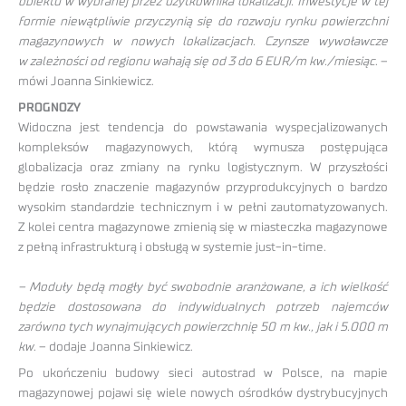
obiektu w wybranej przez użytkownika lokalizacji. Inwestycje w tej
formie niewątpliwie przyczynią się do rozwoju rynku powierzchni
magazynowych w nowych lokalizacjach. Czynsze wywoławcze
w zależności od regionu wahają się od 3 do 6 EUR/m kw./miesiąc
. –
mówi Joanna Sinkiewicz.
PROGNOZY
Widoczna jest tendencja do powstawania wyspecjalizowanych
kompleksów magazynowych, którą wymusza postępująca
globalizacja oraz zmiany na rynku logistycznym. W przyszłości
będzie rosło znaczenie magazynów przyprodukcyjnych o bardzo
wysokim standardzie technicznym i w pełni zautomatyzowanych.
Z kolei centra magazynowe zmienią się w miasteczka magazynowe
z pełną infrastrukturą i obsługą w systemie just-in-time.
– Moduły będą mogły być swobodnie aranżowane, a ich wielkość
będzie dostosowana do indywidualnych potrzeb najemców
zarówno tych wynajmujących powierzchnię 50 m kw., jak i 5.000 m
kw
. – dodaje Joanna Sinkiewicz.
Po ukończeniu budowy sieci autostrad w Polsce, na mapie
magazynowej pojawi się wiele nowych ośrodków dystrybucyjnych