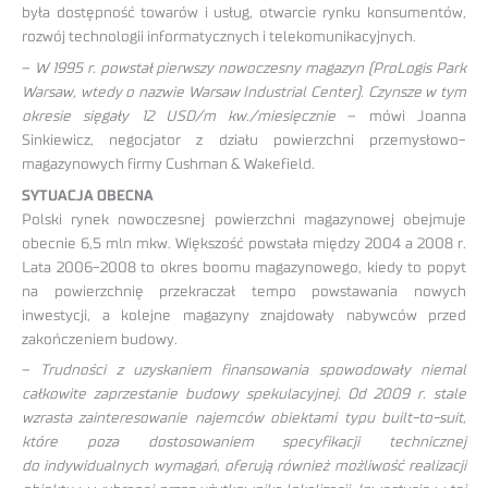
była dostępność towarów i usług, otwarcie rynku konsumentów,
rozwój technologii informatycznych i telekomunikacyjnych.
–
W 1995 r. powstał pierwszy nowoczesny magazyn (ProLogis Park
Warsaw, wtedy o nazwie Warsaw Industrial Center). Czynsze w tym
okresie sięgały 12 USD/m kw./miesięcznie
– mówi Joanna
Sinkiewicz, negocjator z działu powierzchni przemysłowo-
magazynowych firmy Cushman & Wakefield.
SYTUACJA OBECNA
Polski rynek nowoczesnej powierzchni magazynowej obejmuje
obecnie 6,5 mln mkw. Większość powstała między 2004 a 2008 r.
Lata 2006-2008 to okres boomu magazynowego, kiedy to popyt
na powierzchnię przekraczał tempo powstawania nowych
inwestycji, a kolejne magazyny znajdowały nabywców przed
zakończeniem budowy.
–
Trudności z uzyskaniem finansowania spowodowały niemal
całkowite zaprzestanie budowy spekulacyjnej. Od 2009 r. stale
wzrasta zainteresowanie najemców obiektami typu built-to-suit,
które poza dostosowaniem specyfikacji technicznej
do indywidualnych wymagań, oferują również możliwość realizacji