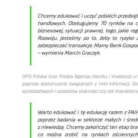
Chcemy edukować i uczyć polskich przedsięb
handlowych. Obsługujemy 70 rynków na cał
biznesowej, sytuacji prawnej, tego, jakie r
Rozwoju, jesteśmy po to, żeby to ryzyko 
zabezpieczać transakcje. Mamy Bank Gospod
– wymienia Marcin Graczyk.
DPD Polska oraz Polska Agencja Handlu i Inwestycji u
poprzez dostarczanie związanych z nimi informacji. D
sprzedażowych i sposobów płatności czy też charaktery
Warto edukować i tę edukację razem z PAIH
poprzez badania w sektorze małych i śred
z niewiedzą. Chcemy zakończyć ten etap brak
co można zrobić na rynkach ościennych,