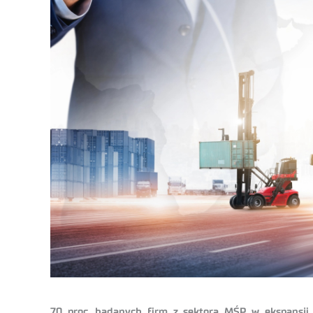
70 proc. badanych firm z sektora MŚP w ekspansji z