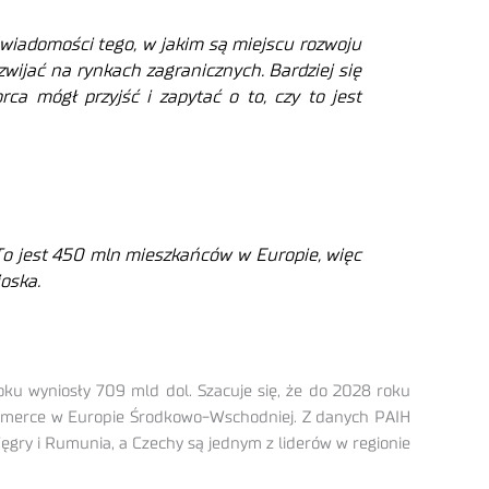
świadomości tego, w jakim są miejscu rozwoju
ozwijać na rynkach zagranicznych. Bardziej się
ca mógł przyjść i zapytać o to, czy to jest
To jest 450 mln mieszkańców w Europie, więc
ioska.
u wyniosły 709 mld dol. Szacuje się, że do 2028 roku
commerce w Europie Środkowo-Wschodniej. Z danych PAIH
ęgry i Rumunia, a Czechy są jednym z liderów w regionie