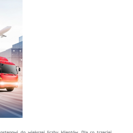
tępowi do większej liczby klientów. Dla co trzeciej