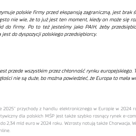
muje polskie firmy przed ekspansją zagraniczną, jest brak 
zęsto nie wie, że to już jest ten moment, kiedy on może się r
 do firmy. Po to też jesteśmy jako PAIH, żeby przedsiębior
est do dyspozycji polskiego przedsiębiorcy.
est przede wszystkim przez chłonność rynku europejskiego. 
egłości nie są duże, bo można powiedzieć, że Europa to mała w
025” przychody z handlu elektronicznego w Europie w 2024 rok
ektywiczny dla polskich MŚP jest także szybko rosnący rynek e-
 do 2,34 mld euro w 2024 roku. Wzrosty notują także Chorwacja, W
line.