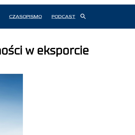
Search
CZASOPISMO
PODCAST
for:
Search Button
ności w eksporcie