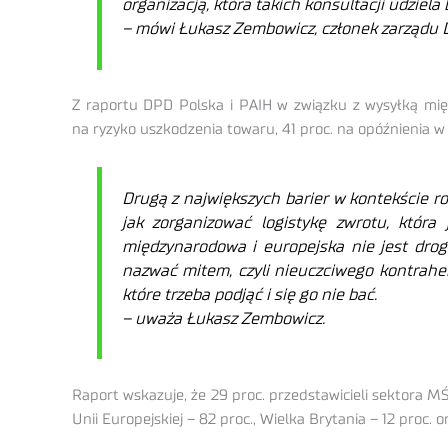
organizacją, która takich konsultacji udziela
–
mówi Łukasz Zembowicz, członek zarządu 
Z raportu DPD Polska i PAIH w związku z wysyłką międ
na ryzyko uszkodzenia towaru, 41 proc. na opóźnienia 
Drugą z największych barier w kontekście ro
jak zorganizować logistykę zwrotu, która
międzynarodowa i europejska nie jest drog
nazwać mitem, czyli nieuczciwego kontrahent
które trzeba podjąć i się go nie bać.
– uważa Łukasz Zembowicz.
Raport wskazuje, że 29 proc. przedstawicieli sektora MŚ
Unii Europejskiej – 82 proc., Wielka Brytania – 12 proc. 