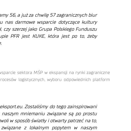
my 56, a już za chwilę 57 zagranicznych biur
 u nas darmowe wsparcie dotyczące kultury
, czy szerzej jako Grupa Polskiego Funduszu
upie PFR jest KUKE, która jest po to, żeby
.
wsparcie sektora MŚP w ekspansji na rynki zagraniczne
 procesów logistycznych, wyboru odpowiednich platform
sport.eu. Zostaliśmy do tego zainspirowani
 w naszym mniemaniu związane są po prostu
oli w sposób światły i otwarty patrzeć na to,
ko związane z lokalnym popytem w naszym