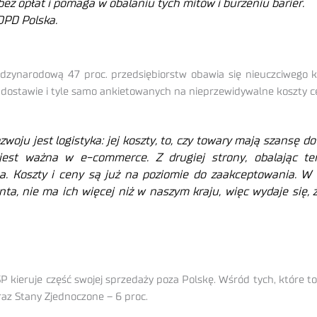
 bez opłat i pomaga w obalaniu tych mitów i burzeniu barier.
DPD Polska.
zynarodową 47 proc. przedsiębiorstw obawia się nieuczciwego kli
w dostawie i tyle samo ankietowanych na nieprzewidywalne koszty c
zwoju jest logistyka: jej koszty, to, czy towary mają szansę 
 jest ważna w e-commerce. Z drugiej strony, obalając te
a. Koszty i ceny są już na poziomie do zaakceptowania
.
W 
a, nie ma ich więcej niż w naszym kraju, więc wydaje się, ż
P kieruje część swojej sprzedaży poza Polskę. Wśród tych, które t
oraz Stany Zjednoczone – 6 proc.