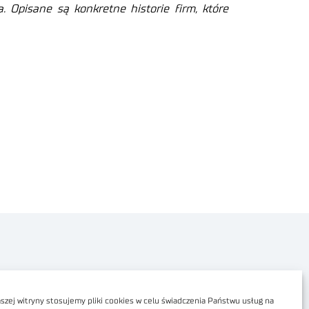
. Opisane są konkretne historie firm, które
Polityka prywatności
Dostępność cyfrowa
zej witryny stosujemy pliki cookies w celu świadczenia Państwu usług na