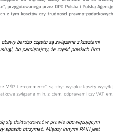
e”, przygotowanego przez DPD Polska i Polską Agencję
anych z tym kosztów czy trudności prawno-podatkowych
Te obawy bardzo często są związane z kosztami
sługi, bo pamiętajmy, że część polskich firm
e MŚP i e-commerce”, są zbyt wysokie koszty wysyłki,
datkowe związane m.in. z cłem, odprawami czy VAT-em,
 będą się doktoryzować w prawie obowiązującym
twy sposób otrzymać. Między innymi PAIH jest