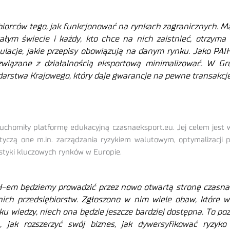
iorców tego, jak funkcjonować na rynkach zagranicznych. Ma
ym świecie i każdy, kto chce na nich zaistnieć, otrzyma
egulacje, jakie przepisy obowiązują na danym rynku
.
Jako PAIH
związane z działalnością eksportową minimalizować. W Gr
arstwa Krajowego, który daje gwarancje na pewne transakcje
ruchomiły platformę edukacyjną czasnaeksport.eu. Jej celem jest 
otyczą one m.in. zarządzania ryzykiem walutowym, optymalizacji
styki kluczowych rynków w Europie.
-em będziemy prowadzić przez nowo otwartą stronę czasnaek
nich przedsiębiorstw. Zgłoszono w nim wiele obaw, które
u wiedzy, niech ona będzie jeszcze bardziej dostępna. To pozw
 jak rozszerzyć swój biznes, jak dywersyfikować ryzy