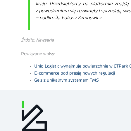
kraju.
Przedsiębiorcy na platformie znajdą
z powodzeniem się rozwinęły i sprzedają swo
–
podkreśla Łukasz Zembowicz.
Źródło: Newseria
Powiązane wpisy:
Uniq Logistic wynajmuje powierzchnie w CTPark 
E-commerce pod presją nowych regulacji
Geis z unikalnym systemem TMS