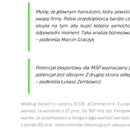
Myślę, że głównym hamulcem, który powstrzy
swojej firmy. Polski przedsiębiorca bardzo c
skupia na tym, aby kupić kolejny samochód
odpowiedni moment. Taka analiza biznesowa j
– podkreśla Marcin Graczyk.
Potencjał eksportowy dla MŚP wyznaczany j
potencjał jest olbrzymi. Z drugiej strony odl
–
podkreśla Łukasz Zembowicz.
Według danych z raportu ECDB „eCommerce in Europe 2
wartość ta wzrośnie o 27 proc. do 901 mld dol. Persp
wynika, że przykładowo w Bułgarii jego wartość wzrosła
z ponad 80 proc. konsumentów dokonujących zakupy on