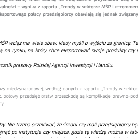
alności – wynika z raportu „Trendy w sektorze MŚP i e-commerc
eksportowego polscy przedsiębiorcy obawiają się jednak związ
 MŚP wciąż ma wiele obaw, kiedy myśli o wyjściu za granicę. 
ną na rynku, na który chce eksportować swoje produkty czy u
znik prasowy Polskiej Agencji Inwestycji i Handlu.
aży międzynarodowej, według danych z raportu „Trendy w sektorz
ok. połowy przedsiębiorstw przeszkodą są komplikacje prawno-po
cy.
edzy. Nie trzeba oczekiwać, że średni czy mali przedsiębiorcy
gnąć po instytucje czy miejsca, gdzie tę wiedzę można w ła