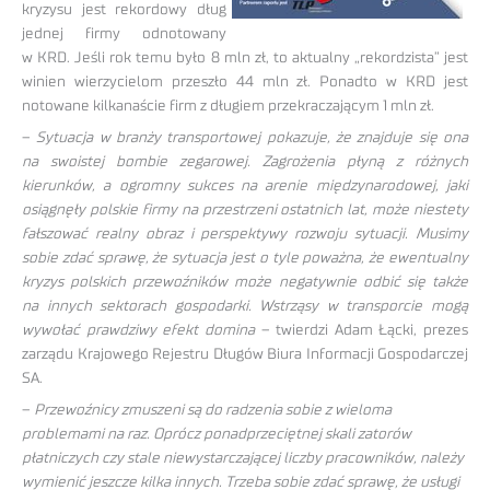
kryzysu jest rekordowy dług
jednej firmy odnotowany
w KRD. Jeśli rok temu było 8 mln zł, to aktualny „rekordzista” jest
winien wierzycielom przeszło 44 mln zł. Ponadto w KRD jest
notowane kilkanaście firm z długiem przekraczającym 1 mln zł.
–
Sytuacja w branży transportowej pokazuje, że znajduje się ona
na swoistej bombie zegarowej. Zagrożenia płyną z różnych
kierunków, a ogromny sukces na arenie międzynarodowej, jaki
osiągnęły polskie firmy na przestrzeni ostatnich lat, może niestety
fałszować realny obraz i perspektywy rozwoju sytuacji. Musimy
sobie zdać sprawę, że sytuacja jest o tyle poważna, że ewentualny
kryzys polskich przewoźników może negatywnie odbić się także
na innych sektorach gospodarki. Wstrząsy w transporcie mogą
wywołać prawdziwy efekt domina
– twierdzi Adam Łącki, prezes
zarządu Krajowego Rejestru Długów Biura Informacji Gospodarczej
SA.
–
Przewoźnicy zmuszeni są do radzenia sobie z wieloma
problemami na raz. Oprócz ponadprzeciętnej skali zatorów
płatniczych czy stale niewystarczającej liczby pracowników, należy
wymienić jeszcze kilka innych. Trzeba sobie zdać sprawę, że usługi