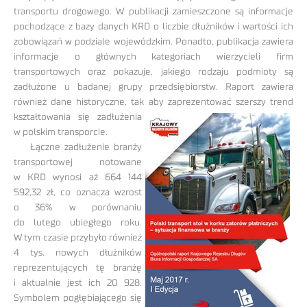
transportu drogowego. W publikacji zamieszczone są informacje
pochodzące z bazy danych KRD o liczbie dłużników i wartości ich
zobowiązań w podziale wojewódzkim. Ponadto, publikacja zawiera
informacje o głównych kategoriach wierzycieli firm
transportowych oraz pokazuje, jakiego rodzaju podmioty są
zadłużone u badanej grupy przedsiębiorstw. Raport zawiera
również dane historyczne, tak aby
zaprezentować szerszy trend
kształtowania się zadłużenia
w polskim transporcie.
Łączne zadłużenie branży
transportowej notowane
w KRD wynosi aż 664 144
592,32 zł, co oznacza wzrost
o 36% w porównaniu
do lutego ubiegłego roku.
W tym czasie przybyło również
4 tys. nowych dłużników
reprezentujących tę branżę
i aktualnie jest ich 20 928.
Symbolem pogłębiającego się