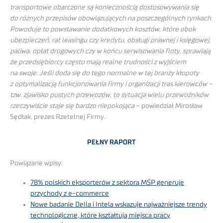
transportowe obarczone są koniecznością dostosowywania się
do różnych przepisów obowiązujących na poszczególnych rynkach.
Powoduje to powstawanie dodatkowych kosztów, które obok
ubezpieczeń, rat leasingu czy kredytu, obsługi prawnej i księgowej,
paliwa, opłat drogowych czy w końcu serwisowania floty, sprawiają
że przedsiębiorcy często mają realne trudności z wyjściem
na swoje. Jeśli doda się do tego normalne w tej branży kłopoty
z optymalizacją funkcjonowania firmy i organizacji tras kierowców –
tzw. zjawisko pustych przewozów, to sytuacja wielu przewoźników
rzeczywiście staje się bardzo niepokojąca
– powiedział Mirosław
Sędłak, prezes Rzetelnej Firmy.
PEŁNY RAPORT
Powiązane wpisy:
78% polskich eksporterów z sektora MŚP generuje
przychody z e-commerce
Nowe badanie Della i Intela wskazuje najważniejsze trendy
technologiczne, które kształtują miejsca pracy