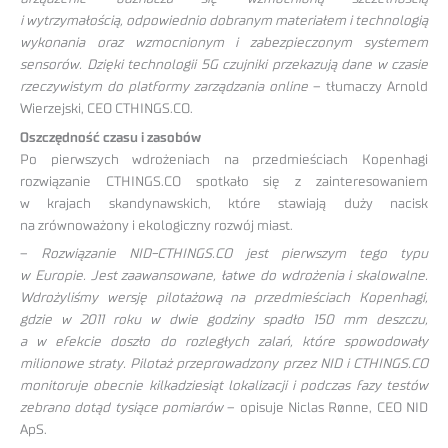
i wytrzymałością, odpowiednio dobranym materiałem i technologią
wykonania oraz wzmocnionym i zabezpieczonym systemem
sensorów. Dzięki technologii 5G czujniki przekazują dane w czasie
rzeczywistym do platformy zarządzania online
– tłumaczy Arnold
Wierzejski, CEO CTHINGS.CO.
Oszczędność czasu i zasobów
Po pierwszych wdrożeniach na przedmieściach Kopenhagi
rozwiązanie CTHINGS.CO spotkało się z zainteresowaniem
w krajach skandynawskich, które stawiają duży nacisk
na zrównoważony i ekologiczny rozwój miast.
–
Rozwiązanie NID-CTHINGS.CO jest pierwszym tego typu
w Europie. Jest zaawansowane, łatwe do wdrożenia i skalowalne.
Wdrożyliśmy wersję pilotażową na przedmieściach Kopenhagi,
gdzie w 2011 roku w dwie godziny spadło 150 mm deszczu,
a w efekcie doszło do rozległych zalań, które spowodowały
milionowe straty. Pilotaż przeprowadzony przez NID i CTHINGS.CO
monitoruje obecnie kilkadziesiąt lokalizacji i podczas fazy testów
zebrano dotąd tysiące pomiarów
– opisuje Niclas Rønne, CEO NID
ApS.