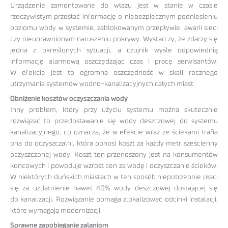
Urządzenie zamontowane do włazu jest w stanie w czasie
rzeczywistym przesłać informację o niebezpiecznym podniesieniu
poziomu wody w systemie, zablokowanym przepływie, awarii sieci
czy nieuprawnionym naruszeniu pokrywy. Wystarczy, że zdarzy się
jedna z określonych sytuacji, a czujnik wyśle odpowiednią
informację alarmową oszczędzając czas i pracę serwisantów.
W efekcie jest to ogromna oszczędność w skali rocznego
utrzymania systemów wodno-kanalizacyjnych całych miast.
Obniżenie kosztów oczyszczania wody
Inny problem, który przy użyciu systemu można skutecznie
rozwiązać to przedostawanie się wody deszczowej do systemu
kanalizacyjnego, co oznacza, że w efekcie wraz ze ściekami trafia
ona do oczyszczalni, która ponosi koszt za każdy metr sześcienny
oczyszczonej wody. Koszt ten przenoszony jest na konsumentów
końcowych i powoduje wzrost cen za wodę i oczyszczanie ścieków.
W niektórych duńskich miastach w ten sposób niepotrzebnie płaci
się za uzdatnienie nawet 40% wody deszczowej dostającej się
do kanalizacji. Rozwiązanie pomaga zlokalizować odcinki instalacji,
które wymagają modernizacji.
Sprawne zapobieganie zalaniom