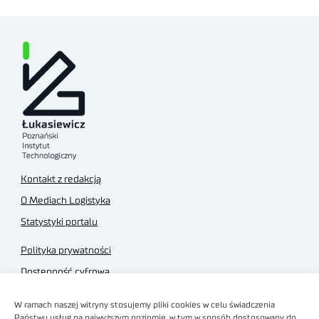
Kontakt z redakcją
O Mediach Logistyka
Statystyki portalu
Polityka prywatności
Dostępność cyfrowa
Regulamin Portalu
W ramach naszej witryny stosujemy pliki cookies w celu świadczenia
Regulamin sklepu
Państwu usług na najwyższym poziomie, w tym w sposób dostosowany do