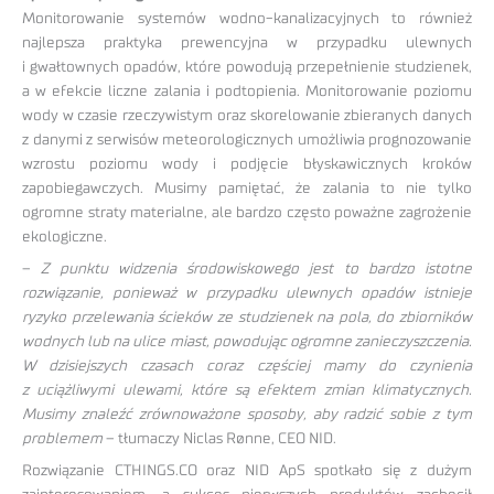
Monitorowanie systemów wodno-kanalizacyjnych to również
najlepsza praktyka prewencyjna w przypadku ulewnych
i gwałtownych opadów, które powodują przepełnienie studzienek,
a w efekcie liczne zalania i podtopienia. Monitorowanie poziomu
wody w czasie rzeczywistym oraz skorelowanie zbieranych danych
z danymi z serwisów meteorologicznych umożliwia prognozowanie
wzrostu poziomu wody i podjęcie błyskawicznych kroków
zapobiegawczych. Musimy pamiętać, że zalania to nie tylko
ogromne straty materialne, ale bardzo często poważne zagrożenie
ekologiczne.
–
Z punktu widzenia środowiskowego jest to bardzo istotne
rozwiązanie, ponieważ w przypadku ulewnych opadów istnieje
ryzyko przelewania ścieków ze studzienek na pola, do zbiorników
wodnych lub na ulice miast, powodując ogromne zanieczyszczenia.
W dzisiejszych czasach coraz częściej mamy do czynienia
z uciążliwymi ulewami, które są efektem zmian klimatycznych.
Musimy znaleźć zrównoważone sposoby, aby radzić sobie z tym
problemem
– tłumaczy Niclas Rønne, CEO NID.
Rozwiązanie CTHINGS.CO oraz NID ApS spotkało się z dużym