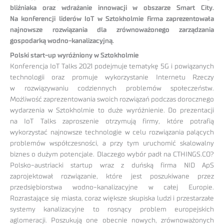
bliźniaka oraz wdrażanie innowacji w obszarze Smart City.
Na konferencji liderów IoT w Sztokholmie firma zaprezentowała
najnowsze rozwiązania dla zrównoważonego zarządzania
gospodarką wodno-kanalizacyjną.
Polski start-up wyróżniony w Sztokholmie
Konferencja IoT Talks 2021 podejmuje tematykę 5G i powiązanych
technologii oraz promuje wykorzystanie Internetu Rzeczy
w rozwiązywaniu codziennych problemów społeczeństw.
Możliwość zaprezentowania swoich rozwiązań podczas dorocznego
wydarzenia w Sztokholmie to duże wyróżnienie. Do prezentacji
na IoT Talks zaproszenie otrzymują firmy, które potrafią
wykorzystać najnowsze technologie w celu rozwiązania palących
problemów współczesności, a przy tym uruchomić skalowalny
biznes o dużym potencjale. Dlaczego wybór padł na CTHINGS.CO?
Polsko-austriacki startup wraz z duńską firma NID ApS
zaprojektował rozwiązanie, które jest poszukiwane przez
przedsiębiorstwa wodno-kanalizacyjne w całej Europie.
Rozrastające się miasta, coraz większe skupiska ludzi i przestarzałe
systemy kanalizacyjne to rosnący problem europejskich
aglomeracji. Poszukują one obecnie nowych, zrównoważonych