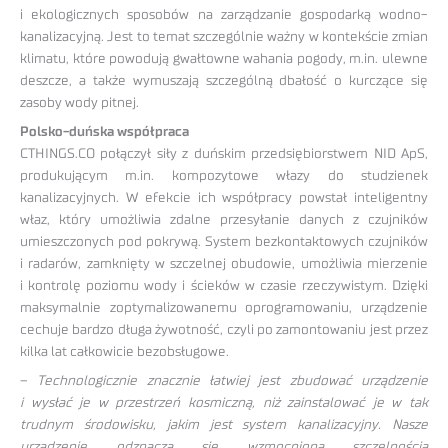
i ekologicznych sposobów na zarządzanie gospodarką wodno-
kanalizacyjną. Jest to temat szczególnie ważny w kontekście zmian
klimatu, które powodują gwałtowne wahania pogody, m.in. ulewne
deszcze, a także wymuszają szczególną dbałość o kurczące się
zasoby wody pitnej.
Polsko-duńska współpraca
CTHINGS.CO połączył siły z duńskim przedsiębiorstwem NID ApS,
produkującym m.in. kompozytowe włazy do studzienek
kanalizacyjnych. W efekcie ich współpracy powstał inteligentny
właz, który umożliwia zdalne przesyłanie danych z czujników
umieszczonych pod pokrywą. System bezkontaktowych czujników
i radarów, zamknięty w szczelnej obudowie, umożliwia mierzenie
i kontrolę poziomu wody i ścieków w czasie rzeczywistym. Dzięki
maksymalnie zoptymalizowanemu oprogramowaniu, urządzenie
cechuje bardzo długa żywotność, czyli po zamontowaniu jest przez
kilka lat całkowicie bezobsługowe.
–
Technologicznie znacznie łatwiej jest zbudować urządzenie
i wysłać je w przestrzeń kosmiczną, niż zainstalować je w tak
trudnym środowisku, jakim jest system kanalizacyjny. Nasze
urządzenie odznacza się wzmocnioną szczelnością