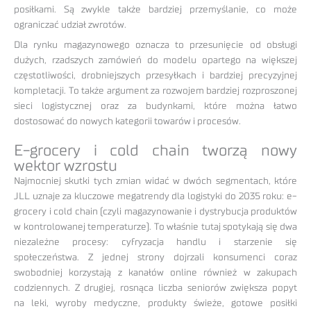
posiłkami. Są zwykle także bardziej przemyślanie, co może
ograniczać udział zwrotów.
Dla rynku magazynowego oznacza to przesunięcie od obsługi
dużych, rzadszych zamówień do modelu opartego na większej
częstotliwości, drobniejszych przesyłkach i bardziej precyzyjnej
kompletacji. To także argument za rozwojem bardziej rozproszonej
sieci logistycznej oraz za budynkami, które można łatwo
dostosować do nowych kategorii towarów i procesów.
E-grocery i cold chain tworzą nowy
wektor wzrostu
Najmocniej skutki tych zmian widać w dwóch segmentach, które
JLL uznaje za kluczowe megatrendy dla logistyki do 2035 roku: e-
grocery i cold chain (czyli magazynowanie i dystrybucja produktów
w kontrolowanej temperaturze). To właśnie tutaj spotykają się dwa
niezależne procesy: cyfryzacja handlu i starzenie się
społeczeństwa. Z jednej strony dojrzali konsumenci coraz
swobodniej korzystają z kanałów online również w zakupach
codziennych. Z drugiej, rosnąca liczba seniorów zwiększa popyt
na leki, wyroby medyczne, produkty świeże, gotowe posiłki