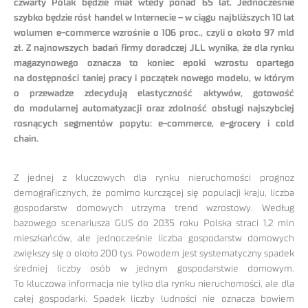
czwarty Polak będzie miał wtedy ponad 65 lat. Jednocześnie
szybko będzie rósł handel w Internecie – w ciągu najbliższych 10 lat
wolumen e-commerce wzrośnie o 106 proc., czyli o około 97 mld
zł. Z najnowszych badań firmy doradczej JLL wynika, że dla rynku
magazynowego oznacza to koniec epoki wzrostu opartego
na dostępności taniej pracy i początek nowego modelu, w którym
o przewadze zdecydują elastyczność aktywów, gotowość
do modularnej automatyzacji oraz zdolność obsługi najszybciej
rosnących segmentów popytu: e-commerce, e-grocery i cold
chain.
Z jednej z kluczowych dla rynku nieruchomości prognoz
demograficznych, że pomimo kurczącej się populacji kraju, liczba
gospodarstw domowych utrzyma trend wzrostowy. Według
bazowego scenariusza GUS do 2035 roku Polska straci 1,2 mln
mieszkańców, ale jednocześnie liczba gospodarstw domowych
zwiększy się o około 200 tys. Powodem jest systematyczny spadek
średniej liczby osób w jednym gospodarstwie domowym.
To kluczowa informacja nie tylko dla rynku nieruchomości, ale dla
całej gospodarki. Spadek liczby ludności nie oznacza bowiem