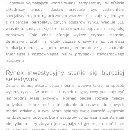
i dostawy wymagające kontrolowanej temperatury. W efekcie
chłodniczy łańcuch dostaw przestaje być segmentem
specjalistycznym o ograniczonym znaczeniu, a staje się jednym
z najbardziej perspektywicznych obszarów rynku. Według JLL
właśnie tu spotykają się strukturalny wzrost popytu z realną luką
podażową. Cold chain oferuje wyższe czynsze, bardziej
defensywny profil i z reguły dłuższe umowy najmu, ponieważ
relokacja operacji w kontrolowanej temperaturze jest znacznie
trudniejsza i kosztowniejsza niż w przypadku standardowego
magazynu.
Rynek inwestycyjny stanie się bardziej
selektywny
Zmiana demograficzna coraz mocniej wpływa także na sposób
wyceny ryzyka. W ocenie JLL rynek magazynowy przestaje być
jednorodną klasą aktywów. Rosnąć będzie różnica między
budynkami, które można technicznie dopasować do nowych
modeli działania, a tymi, które opierają swoją wartość wyłącznie
na dzisiejszym popycie. Dla inwestorów coraz ważniejsze staje się
nie tylko to, czy aktywo jest wynajęte i generuje dochód, ale