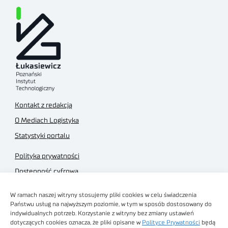
Kontakt z redakcją
O Mediach Logistyka
Statystyki portalu
Polityka prywatności
Dostępność cyfrowa
Regulamin Portalu
W ramach naszej witryny stosujemy pliki cookies w celu świadczenia
Regulamin sklepu
Państwu usług na najwyższym poziomie, w tym w sposób dostosowany do
indywidualnych potrzeb. Korzystanie z witryny bez zmiany ustawień
dotyczących cookies oznacza, że pliki opisane w
Polityce Prywatności
będą