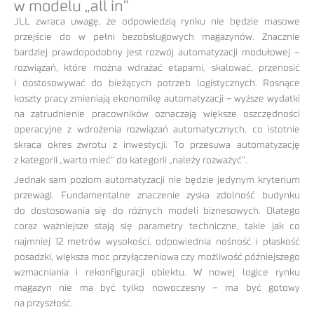
w modelu „all in”
JLL zwraca uwagę, że odpowiedzią rynku nie będzie masowe
przejście do w pełni bezobsługowych magazynów. Znacznie
bardziej prawdopodobny jest rozwój automatyzacji modułowej –
rozwiązań, które można wdrażać etapami, skalować, przenosić
i dostosowywać do bieżących potrzeb logistycznych. Rosnące
koszty pracy zmieniają ekonomikę automatyzacji – wyższe wydatki
na zatrudnienie pracowników oznaczają większe oszczędności
operacyjne z wdrożenia rozwiązań automatycznych, co istotnie
skraca okres zwrotu z inwestycji. To przesuwa automatyzację
z kategorii „warto mieć” do kategorii „należy rozważyć”.
Jednak sam poziom automatyzacji nie będzie jedynym kryterium
przewagi. Fundamentalne znaczenie zyska zdolność budynku
do dostosowania się do różnych modeli biznesowych. Dlatego
coraz ważniejsze stają się parametry techniczne, takie jak co
najmniej 12 metrów wysokości, odpowiednia nośność i płaskość
posadzki, większa moc przyłączeniowa czy możliwość późniejszego
wzmacniania i rekonfiguracji obiektu. W nowej logice rynku
magazyn nie ma być tylko nowoczesny – ma być gotowy
na przyszłość.