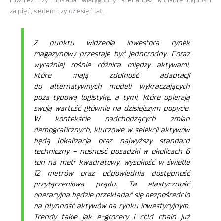
również czy posiada wiarygodny scenariusz konkurencyjności
za pięć, siedem czy dziesięć lat.
Z punktu widzenia inwestora rynek
magazynowy przestaje być jednorodny. Coraz
wyraźniej rośnie różnica między aktywami,
które mają zdolność adaptacji
do alternatywnych modeli wykraczających
poza typową logistykę, a tymi, które opierają
swoją wartość głównie na dzisiejszym popycie.
W kontekście nadchodzących zmian
demograficznych, kluczowe w selekcji aktywów
będą lokalizacja oraz najwyższy standard
techniczny – nośność posadzki w okolicach 6
ton na metr kwadratowy, wysokość w świetle
12 metrów oraz odpowiednia dostępność
przyłączeniowa prądu. Ta elastyczność
operacyjna będzie przekładać się bezpośrednio
na płynność aktywów na rynku inwestycyjnym.
Trendy takie jak e-grocery i cold chain już