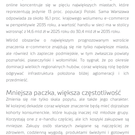
online koncentruje się w pięciu największych miastach, które
reprezentują jedynie 13 proc. populacji Polski. Sama Warszawa
odpowiada za około 16,1 proc. krajowego wolumenu e-commerce
w perspektywie 2035 roku, a wartość handlu w sieci ma w stolicy
wzrosnąć z 14,6 mld zł w 2025 roku do 30,4 mld zł w 2035 roku.
Wśród obszarów o największym prognozowanym wzroście
znaczenia e-commerce znajdują się nie tylko największe miasta,
ale również ich zaplecze podmiejskie, w tym zwłaszcza powiaty
poznański, piaseczyński i wołomiński. To sygnał, że po okresie
dominacji wielkich regionalnych hubów, coraz większą rolę będzie
odgrywać infrastruktura położona bliżej aglomeracji i ich
przedmieść.
Mniejsza paczka, większa częstotliwość
Zmienia się nie tylko skala popytu, ale także jego charakter.
W kolejnej dekadzie coraz większe znaczenie będą mieć dojrzalsze
kohorty konsumenckie, które kupują inaczej niż młodsze grupy.
Korzystają one z e-handlu częściej, ale ich koszyki zakupowe są
mniejsze. Zakupy osób starszych związane są najczęściej ze
zdrowiem, codzienną wygodą, produktami świeżymi i gotowymi