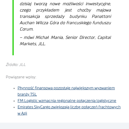
dzisiaj tworzą nowe możliwości inwestycyjne,
czego przykładem jest choćby majowa
transakcja sprzedaży budynku Panattoni
Auchan Wilcza Góra do francuskiego funduszu
Corum.
–
mówi Michał Mania, Senior Director, Capital
Markets, JLL.
Źródło: JLL
Powiązane wpisy:
Płynność finansowa pozostaje największym wyzwaniem
branży TSL
FM Logistic wzmacnia regionalne połączenia logistyczne
Emirates SkyCargo zwiększają liczbę połączeń frachtowych
w Azji