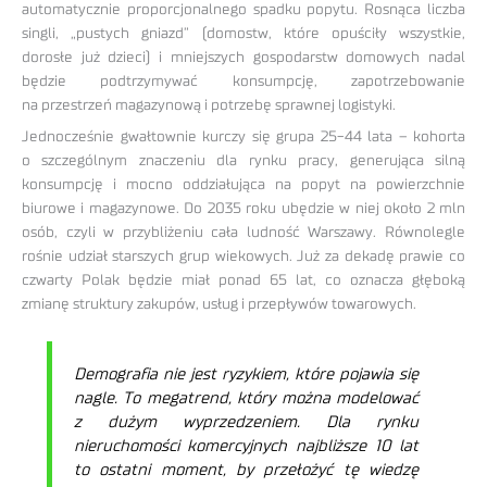
automatycznie proporcjonalnego spadku popytu. Rosnąca liczba
singli, „pustych gniazd” (domostw, które opuściły wszystkie,
dorosłe już dzieci) i mniejszych gospodarstw domowych nadal
będzie podtrzymywać konsumpcję, zapotrzebowanie
na przestrzeń magazynową i potrzebę sprawnej logistyki.
Jednocześnie gwałtownie kurczy się grupa 25-44 lata – kohorta
o szczególnym znaczeniu dla rynku pracy, generująca silną
konsumpcję i mocno oddziałująca na popyt na powierzchnie
biurowe i magazynowe. Do 2035 roku ubędzie w niej około 2 mln
osób, czyli w przybliżeniu cała ludność Warszawy. Równolegle
rośnie udział starszych grup wiekowych. Już za dekadę prawie co
czwarty Polak będzie miał ponad 65 lat, co oznacza głęboką
zmianę struktury zakupów, usług i przepływów towarowych.
Demografia nie jest ryzykiem, które pojawia się
nagle. To megatrend, który można modelować
z dużym wyprzedzeniem. Dla rynku
nieruchomości komercyjnych najbliższe 10 lat
to ostatni moment, by przełożyć tę wiedzę