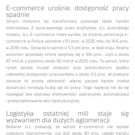
E-commerce urośnie, dostępność pracy
spadnie
Silnym motorem tej transformacji pozostaje także handel
internetowy. Z opracowanego przez analityków JLL autorskiego
modelu JLL E-commerce Index wynika, że średnia penetracja e-
commerce w Polsce wzrośnie z 9,1 proc. w 2025 roku do 14,6 proc.
w 2035 roku. Oznacza to wzrost o 5,5 pkt proc. w skali kraju. Realny
wolumen sprzedaży online zwiększy się o 106 proc., czyli o około
97 mld zł, z poziomu około 92 mld zł w 2025 roku. To wzrost, który
rynek będzie musiał obsłużyć przy jednoczesnym spadku
całkowitej dostępności pracowników o około 3,5 proc. W praktyce
oznacza to prostą zależność: więcej paczek będzie trzeba
dostarczyć mniejszą liczbą rąk do pracy. Tego napięcia nie da się
rozwiązać bez poprawy efektywności operacyjnej, automatyzacji
i przeprojektowania sieci dystrybucyjnej.
Logistyka ostatniej mili staje się
wyzwaniem dla dużych aglomeracji
Badania JLL pokazują, że wzrost e-commerce nie będzie
rozłożony równomiernie. Już dziś około 30 proc. całego handlu