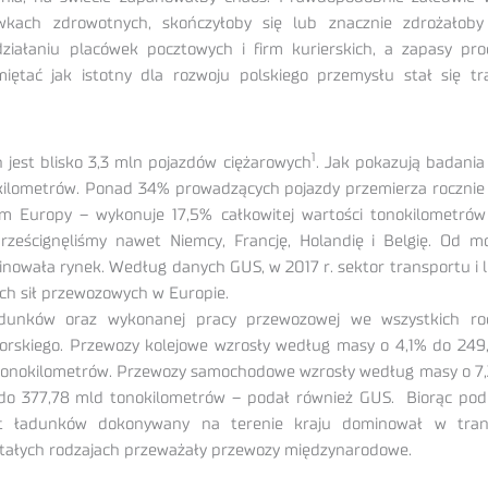
kach zdrowotnych, skończyłoby się lub znacznie zdrożałoby
ziałaniu placówek pocztowych i firm kurierskich, a zapasy pr
ętać jak istotny dla rozwoju polskiego przemysłu stał się tr
1
jest blisko 3,3 mln pojazdów ciężarowych
. Jak pokazują badani
. kilometrów. Ponad 34% prowadzących pojazdy przemierza rocznie
um Europy – wykonuje 17,5% całkowitej wartości tonokilometrów
prześcignęliśmy nawet Niemcy, Francję, Holandię i Belgię. Od 
nowała rynek. Według danych GUS, w 2017 r. sektor transportu i l
ch sił przewozowych w Europie.
dunków oraz wykonanej pracy przewozowej we wszystkich ro
orskiego. Przewozy kolejowe wzrosły według masy o 4,1% do 249
 tonokilometrów. Przewozy samochodowe wzrosły według masy o 7,
 do 377,78 mld tonokilometrów – podał również GUS. Biorąc po
zyt ładunków dokonywany na terenie kraju dominował w tran
tałych rodzajach przeważały przewozy międzynarodowe.