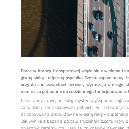
Praca w branży transportowej wiąże się z wieloma tru
grubą skórą i odporną psychiką. Często zapominamy, ż
oczy do snu, zawodowi kierowcy wyruszają w drogę, 
nam to, co potrzebne do codziennego funkcjonowania. 
Nieustanny rozwój polskiego systemu gospodarczego za
co widzimy na sklepowych półkach, w restauracjach
do zdobywania produktów na własną rękę – zupełnie jak
Jak wynika z badania portalu truckinginfo.com, któr
pojazdów ciężarowych. Jeśli te zniknęłyby pewnego 