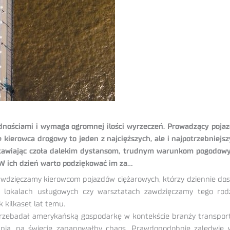
dnościami i wymaga ogromnej ilości wyrzeczeń. Prowadzący pojazd
e kierowca drogowy to jeden z najcięższych, ale i najpotrzebniej
stawiając czoła dalekim dystansom, trudnym warunkom pogodowym
W ich dzień warto podziękować im za…
wdzięczamy kierowcom pojazdów ciężarowych, którzy dziennie dost
, lokalach usługowych czy warsztatach zawdzięczamy tego rodz
 kilkaset lat temu.
y przebadał amerykańską gospodarkę w kontekście branży transpo
dnia, na świecie zapanowałby chaos. Prawdopodobnie zaledwie 