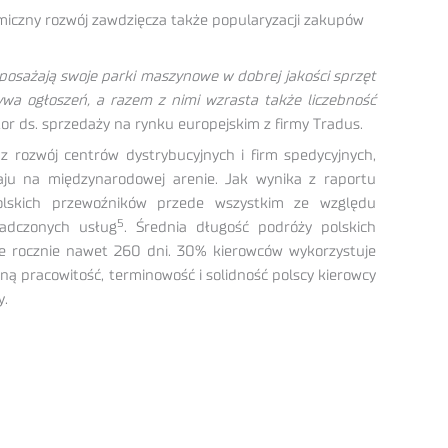
amiczny rozwój zawdzięcza także popularyzacji zakupów
yposażają swoje parki maszynowe w dobrej jakości sprzęt
bywa
ogłoszeń, a razem z nimi wzrasta także liczebność
or ds. sprzedaży na rynku europejskim z firmy Tradus.
 rozwój centrów dystrybucyjnych i firm spedycyjnych,
aju na międzynarodowej arenie. Jak wynika z raportu
 polskich przewoźników przede wszystkim ze względu
5
wiadczonych usług
. Średnia długość podróży polskich
sie rocznie nawet 260 dni. 30% kierowców wykorzystuje
ną pracowitość, terminowość i solidność polscy kierowcy
y.