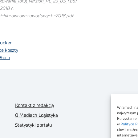
gowanie_long_version_PL_29_05_!.pdf
2018 r.
ki-kierowcow-zawodowych-2018.pdf
rucker
ce koszty
Włoch
Kontakt z redakcją
W ramach nas
najwyższym 
O Mediach Logistyka
Korzystanie 
w
Polityce P
Statystyki portalu
chwili możec
internetowe