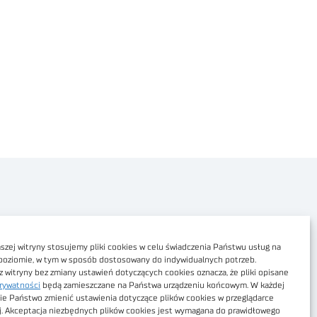
Polityka prywatności
Dostępność cyfrowa
zej witryny stosujemy pliki cookies w celu świadczenia Państwu usług na
poziomie, w tym w sposób dostosowany do indywidualnych potrzeb.
Regulamin Portalu
z witryny bez zmiany ustawień dotyczących cookies oznacza, że pliki opisane
rywatności
będą zamieszczane na Państwa urządzeniu końcowym. W każdej
Regulamin sklepu
ie Państwo zmienić ustawienia dotyczące plików cookies w przeglądarce
j. Akceptacja niezbędnych plików cookies jest wymagana do prawidłowego