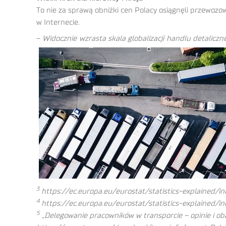
To nie za sprawą obniżki cen Polacy osiągnęli przewoz
w Internecie.
–
Widocznie wzrasta skala globalizacji handlu detalicz
3
https://ec.europa.eu/eurostat/statistics-explained/ind
4
https://ec.europa.eu/eurostat/statistics-explained/in
5
„Delegowanie pracowników w transporcie – opinie i oba