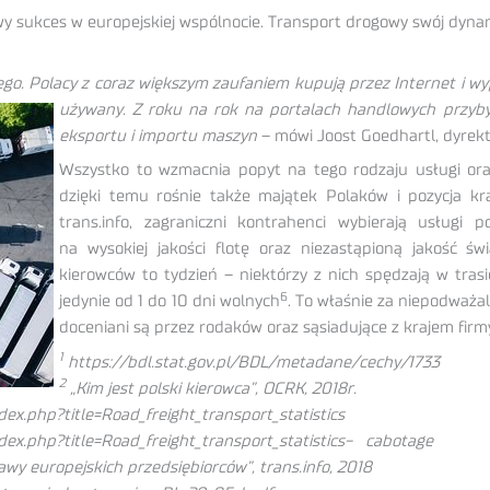
owy sukces w europejskiej wspólnocie. Transport drogowy swój dyn
nego. Polacy z coraz większym zaufaniem kupują przez Internet i w
używany. Z roku na rok na portalach handlowych przy
eksportu i importu maszyn
– mówi Joost Goedhartl, dyrekt
Wszystko to wzmacnia popyt na tego rodzaju usługi oraz
dzięki temu rośnie także majątek Polaków i pozycja kr
trans.info, zagraniczni kontrahenci wybierają usługi
na wysokiej jakości flotę oraz niezastąpioną jakość ś
kierowców to tydzień – niektórzy z nich spędzają w tra
6
jedynie od 1 do 10 dni wolnych
. To właśnie za niepodważal
doceniani są przez rodaków oraz sąsiadujące z krajem firm
1
https://bdl.stat.gov.pl/BDL/metadane/cechy/1733
2
„Kim jest polski kierowca”, OCRK, 2018r.
ex.php?title=Road_freight_transport_statistics
dex.php?title=Road_freight_transport_statistics- cabotage
wy europejskich przedsiębiorców”, trans.info, 2018