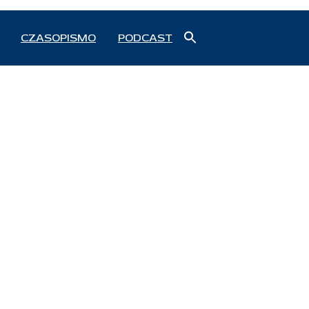
Search
CZASOPISMO
PODCAST
for:
Search Button