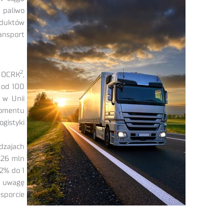
 paliwo
oduktów
ansport
2
a OCRK
,
 od 100
 w Unii
momentu
ogistyki
dzajach
,26 mln
2% do 1
d uwagę
sporcie