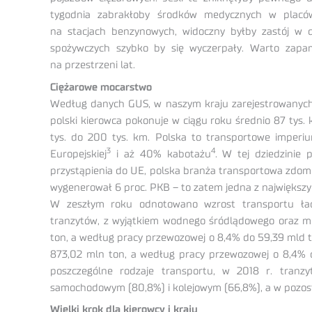
tygodnia zabrakłoby środków medycznych w placów
na stacjach benzynowych, widoczny byłby zastój w d
spożywczych szybko by się wyczerpały. Warto zapami
na przestrzeni lat.
Ciężarowe mocarstwo
Według danych GUS, w naszym kraju zarejestrowanych 
polski kierowca pokonuje w ciągu roku średnio 87 tys
tys. do 200 tys. km. Polska to transportowe imperi
3
4
Europejskiej
i aż 40% kabotażu
. W tej dziedzinie 
przystąpienia do UE, polska branża transportowa zdomi
wygenerował 6 proc. PKB – to zatem jedna z największy
W zeszłym roku odnotowano wzrost transportu ła
tranzytów, z wyjątkiem wodnego śródlądowego oraz m
ton, a według pracy przewozowej o 8,4% do 59,39 mld
873,02 mln ton, a według pracy przewozowej o 8,4%
poszczególne rodzaje transportu, w 2018 r. tran
samochodowym (80,8%) i kolejowym (66,8%), a w pozos
Wielki krok dla kierowcy i kraju