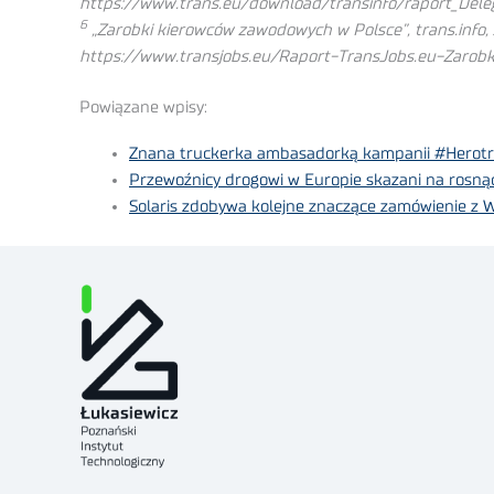
https://www.trans.eu/download/transinfo/raport_Dele
6
„Zarobki kierowców zawodowych w Polsce”, trans.info, 
https://www.transjobs.eu/Raport-TransJobs.eu-Zarob
Powiązane wpisy:
Znana truckerka ambasadorką kampanii #Herot
Przewoźnicy drogowi w Europie skazani na rosną
Solaris zdobywa kolejne znaczące zamówienie z 