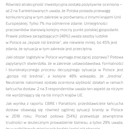
Również atrakcyjność inwestycyjna została pozytywnie oceniona –
aż 2 na 3 ankietowanych uważa, że Polska posiada przewagę
konkurencyjną w tym zakresie w porównaniu z innymi krajami Unii
Europejskiej. Tylko 7% ma odmienne zdanie. Umiejętności
pracowników stanowią kolejny mocny punkt polskiej gospodarki.
Prawie połowa zarządzających (48%) uważa zasoby ludzkie
w Polsce za „lepsze niż średnie”, ale niewiele mniej, bo 45% jest
zdania, że sytuacja w tym zakresie jest przeciętna.
Jaki obszar logistyki w Polsce wymaga znaczącej poprawy? Połowa
zapytanych stwierdziła, że w zakresie ustawodawstwa, formalności
i biurokratycznego procesu decyzyjnego sytuacja w Polsce jest
„gorsza niż średnia”, a kolejne 48% wskazało, że „średnia”.
Neutralnie natomiast została oceniona szybkość działań w ramach
łańcucha dostaw. 2 na 3 respondentów uważa ten aspekt za niczym
nie wyróżniający się na tle innych krajów UE.
Jak wynika z raportu CBRE i Panattoni, przedstawiciele łańcucha
dostaw obawiają się również ogólnej sytuacji branży w Polsce
w 2018 roku. Ponad połowa (54%) przewiduje zewnętrzne
trudności w skutecznym prowadzenie biznesu, a tylko 29% uważa,
że w najbliższych miesiącach będzie lepiej niż obecnie.