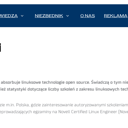
WIEDZA
NIEZBĘDNIK
O NAS
REKLAMA
i
 absorbuje linuksowe technologie open source. Świadczą o tym nie
ież statystyki dotyczące liczby szkoleń z zakresu linuksowych te
e m.in. Polska, gdzie zainteresowanie autoryzowanymi szkoleniam
rowadzających egzaminy na Novell Certified Linux Engineer (Novell 