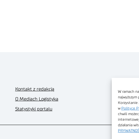
Kontakt z redakcją
W ramach nas
najwyższym 
O Mediach Logistyka
Korzystanie 
w
Polityce P
Statystyki portalu
chwili możec
internetowe
działania wi
PRYWATNOŚ