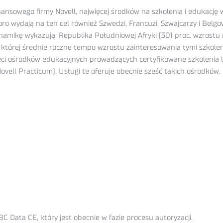
nansowego firmy Novell, najwięcej środków na szkolenia i edukację 
 sporo wydają na ten cel również Szwedzi, Francuzi, Szwajcarzy i Bel
mikę wykazują: Republika Południowej Afryki (301 proc. wzrostu rocz
w której średnie roczne tempo wzrostu zainteresowania tymi szkolen
ieci ośrodków edukacyjnych prowadzących certyfikowane szkolenia
vell Practicum). Usługi te oferuje obecnie sześć takich ośrodków,
 Data CE, który jest obecnie w fazie procesu autoryzacji.