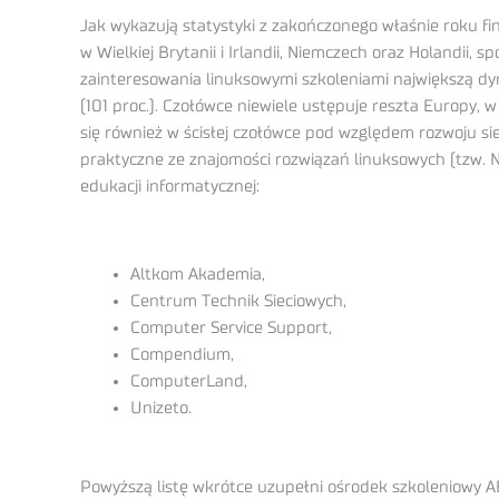
Jak wykazują statystyki z zakończonego właśnie roku fi
w Wielkiej Brytanii i Irlandii, Niemczech oraz Holandii,
zainteresowania linuksowymi szkoleniami największą dyna
(101 proc.). Czołówce niewiele ustępuje reszta Europy, 
się również w ścisłej czołówce pod względem rozwoju s
praktyczne ze znajomości rozwiązań linuksowych (tzw. No
edukacji informatycznej:
Altkom Akademia,
Centrum Technik Sieciowych,
Computer Service Support,
Compendium,
ComputerLand,
Unizeto.
Powyższą listę wkrótce uzupełni ośrodek szkoleniowy ABC