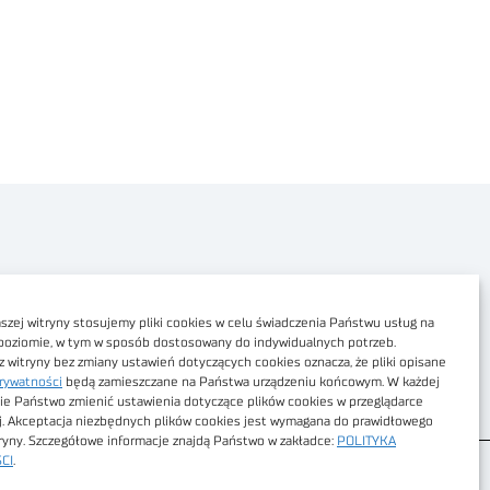
Polityka prywatności
Dostępność cyfrowa
zej witryny stosujemy pliki cookies w celu świadczenia Państwu usług na
poziomie, w tym w sposób dostosowany do indywidualnych potrzeb.
Regulamin Portalu
z witryny bez zmiany ustawień dotyczących cookies oznacza, że pliki opisane
rywatności
będą zamieszczane na Państwa urządzeniu końcowym. W każdej
Regulamin sklepu
ie Państwo zmienić ustawienia dotyczące plików cookies w przeglądarce
j. Akceptacja niezbędnych plików cookies jest wymagana do prawidłowego
tryny. Szczegółowe informacje znajdą Państwo w zakładce:
POLITYKA
CI
.