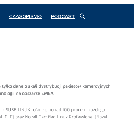
Search
CZASOPISMO
PODCAST
for:
Search Button
 tylko dane o skali dystrybucji pakietów komercyjnych
chnologii na obszarze EMEA.
i z SUSE LINUX rośnie o ponad 100 procent każdego
CLE) oraz Novell Certified Linux Professional (Novell