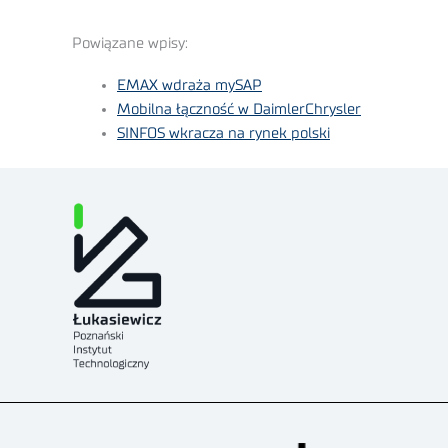
Powiązane wpisy:
EMAX wdraża mySAP
Mobilna łączność w DaimlerChrysler
SINFOS wkracza na rynek polski