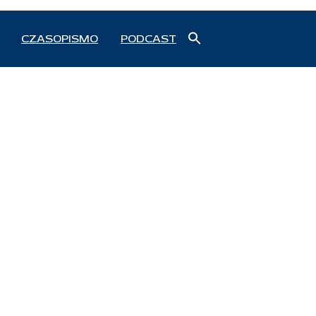
Search
CZASOPISMO
PODCAST
for:
Search Button