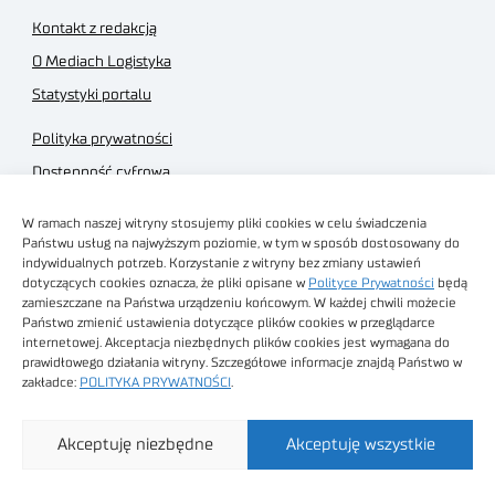
Kontakt z redakcją
O Mediach Logistyka
Statystyki portalu
Polityka prywatności
Dostępność cyfrowa
Regulamin Portalu
W ramach naszej witryny stosujemy pliki cookies w celu świadczenia
Regulamin sklepu
Państwu usług na najwyższym poziomie, w tym w sposób dostosowany do
indywidualnych potrzeb. Korzystanie z witryny bez zmiany ustawień
dotyczących cookies oznacza, że pliki opisane w
Polityce Prywatności
będą
zamieszczane na Państwa urządzeniu końcowym. W każdej chwili możecie
Państwo zmienić ustawienia dotyczące plików cookies w przeglądarce
internetowej. Akceptacja niezbędnych plików cookies jest wymagana do
Obrazy stockowe
prawidłowego działania witryny. Szczegółowe informacje znajdą Państwo w
autorstwa
zakładce:
POLITYKA PRYWATNOŚCI
.
Sieć Badawcza Łukasiewicz - Poznański Instytut
Akceptuję niezbędne
Akceptuję wszystkie
Technologiczny