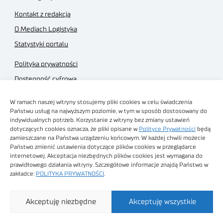
Kontakt z redakcją
O Mediach Logistyka
Statystyki portalu
Polityka prywatności
Dostępność cyfrowa
Regulamin Portalu
W ramach naszej witryny stosujemy pliki cookies w celu świadczenia
Regulamin sklepu
Państwu usług na najwyższym poziomie, w tym w sposób dostosowany do
indywidualnych potrzeb. Korzystanie z witryny bez zmiany ustawień
dotyczących cookies oznacza, że pliki opisane w
Polityce Prywatności
będą
zamieszczane na Państwa urządzeniu końcowym. W każdej chwili możecie
Państwo zmienić ustawienia dotyczące plików cookies w przeglądarce
internetowej. Akceptacja niezbędnych plików cookies jest wymagana do
Obrazy stockowe
prawidłowego działania witryny. Szczegółowe informacje znajdą Państwo w
autorstwa
zakładce:
POLITYKA PRYWATNOŚCI
.
Sieć Badawcza Łukasiewicz - Poznański Instytut
Akceptuję niezbędne
Akceptuję wszystkie
Technologiczny