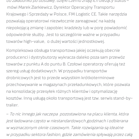
od załadunku po dostawę, dzięki czemu znają ich bieżący status
–
mówi Marek Ziarkiewicz, Dyrektor Operacyjny Transportu
Krajowego i Sprzedaży w Polsce, FM Logistic CE. Takie narzędzia
pozwalają operatorowi niezwłocznie zareagować na każdą
niepokojącą zmianę i zapobiec kradzieży lub w porę powiadomić
odpowiednie służby. Jest to szczególnie ważne w przypadku
towarów high-value, o dużej wartości jednostkowej.
Kompleksowa obsługa transportowa jakiej oczekują obecnie
producenci i dystrybutorzy wykracza daleko poza sam przewóz
towarów z punktu A do puntu B. Czołowi operatorzy oferują też
szereg usług dodatkowych. W przypadku transportów
drobnicowych jest to przede wszystkim krótkoterminowe
przechowywanie w magazynach przeładunkowych, które pozwala
na konsolidację przesyłek różnych klientów i optymalizację
kosztów. Inną usługą około transportową jest tzw. serwis stand-by-
trailer.
–
To nic innego jak naczepa pozostawiona na placu klienta, która
jest ładowana często w niestandardowych godzinach i odbierana
w wyznaczonym oknie czasowym. Takie rozwiązania są idealne
w przypadku sektora fashion, gdzie zamówienia spływają przez całą