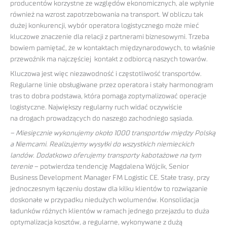
producentów korzystne ze względów ekonomicznych, ale wpłynie
również na wzrost zapotrzebowania na transport. W obliczu tak
dużej konkurencji, wybór operatora logistycznego może mieć
kluczowe znaczenie dla relacji z partnerami biznesowymi. Trzeba
bowiem pamiętać, że w kontaktach międzynarodowych, to właśnie
przewoźnik ma najczęściej kontakt z odbiorcą naszych towarów.
Kluczowa jest więc niezawodność i częstotliwość transportów.
Regularne linie obsługiwane przez operatora i stały harmonogram
tras to dobra podstawa, która pomaga zoptymalizować operacje
logistyczne. Największy regularny ruch widać oczywiście
na drogach prowadzących do naszego zachodniego sąsiada.
– Miesięcznie wykonujemy około 1000 transportów między Polską
a Niemcami. Realizujemy wysyłki do wszystkich niemieckich
landów. Dodatkowo oferujemy transporty kabotażowe na tym
terenie
– potwierdza tendencję Magdalena Wójcik, Senior
Business Development Manager FM Logistic CE. Stałe trasy, przy
jednoczesnym łączeniu dostaw dla kilku klientów to rozwiązanie
doskonałe w przypadku niedużych wolumenów. Konsolidacja
ładunków różnych klientów w ramach jednego przejazdu to duża
optymalizacja kosztów, a regularne, wykonywane z dużą