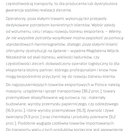
częstotliwością transporty, to dla producenta lub dystrybutora
gwarancja szybkiej realizacji zlecenia.
Operatorzy, poza stałymi trasami, wykonują też przejazdy
dedykowane potrzebom konkretnych klientów. Wybór zależy
od wolumenu, celu i etapu rozwoju biznesu eksportera. –
Wiemy,
że nie wszystkie potrzeby wysyłkowe można zaspokoić za pomocą
standardowych harmonogramów, dlatego, poza stałymi liniami,
oferujemy dystrybucję na żądanie
– wyjaśnia Magdalena Wójcik.
Niezależnie od skali biznesu, wielkości ładunków, czy
częstotliwości zleceń, doświadczony operator logistyczny to dla
eksportera istotny partner, którego profesjonalizm i know how
mogą bezpośrednio przyczynić się do rozwoju biznesu klienta.
Do najpopularniejszych towarów eksportowych w Polsce należą:
maszyny, urządzenia i sprzęt transportowy (38,2 proc.), towary
przemysłowe sklasyfikowane wg surowca, np.: materiały
budowlane, wyroby przemysłu papierniczego, czy odzieżowego
(16,9 proc.), różne wyroby przemysłowe (16,3), żywność i żywe
zwierzęta (11,9 proc.) oraz chemikalia i produkty pokrewne (9,2
proc.). Podobnie wygląda czołówka towarów importowanych.
Do transportu wielu z tych produktów konieczne jest zapewnienie