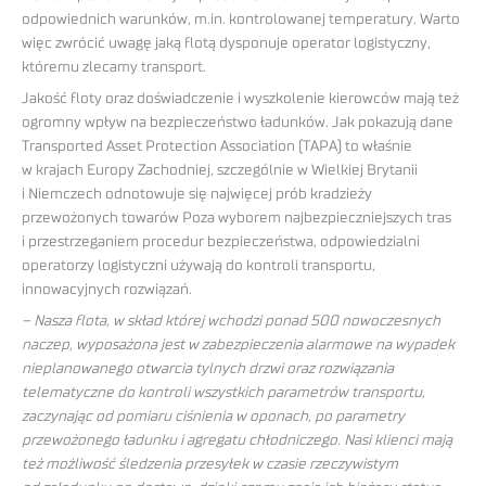
odpowiednich warunków, m.in. kontrolowanej temperatury. Warto
więc zwrócić uwagę jaką flotą dysponuje operator logistyczny,
któremu zlecamy transport.
Jakość floty oraz doświadczenie i wyszkolenie kierowców mają też
ogromny wpływ na bezpieczeństwo ładunków. Jak pokazują dane
Transported Asset Protection Association (TAPA) to właśnie
w krajach Europy Zachodniej, szczególnie w Wielkiej Brytanii
i Niemczech odnotowuje się najwięcej prób kradzieży
przewożonych towarów Poza wyborem najbezpieczniejszych tras
i przestrzeganiem procedur bezpieczeństwa, odpowiedzialni
operatorzy logistyczni używają do kontroli transportu,
innowacyjnych rozwiązań.
– Nasza flota, w skład której wchodzi ponad 500 nowoczesnych
naczep, wyposażona jest w zabezpieczenia alarmowe na wypadek
nieplanowanego otwarcia tylnych drzwi oraz rozwiązania
telematyczne do kontroli wszystkich parametrów transportu,
zaczynając od pomiaru ciśnienia w oponach, po parametry
przewożonego ładunku i agregatu chłodniczego. Nasi klienci mają
też możliwość śledzenia przesyłek w czasie rzeczywistym