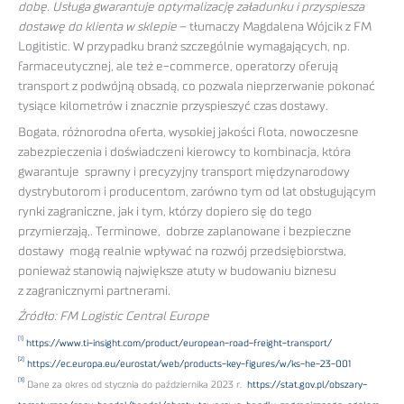
dobę. Usługa gwarantuje optymalizację załadunku i przyspiesza
dostawę do klienta w sklepie
– tłumaczy Magdalena Wójcik z FM
Logitistic. W przypadku branż szczególnie wymagających, np.
farmaceutycznej, ale też e-commerce, operatorzy oferują
transport z podwójną obsadą, co pozwala nieprzerwanie pokonać
tysiące kilometrów i znacznie przyspieszyć czas dostawy.
Bogata, różnorodna oferta, wysokiej jakości flota, nowoczesne
zabezpieczenia i doświadczeni kierowcy to kombinacja, która
gwarantuje sprawny i precyzyjny transport międzynarodowy
dystrybutorom i producentom, zarówno tym od lat obsługującym
rynki zagraniczne, jak i tym, którzy dopiero się do tego
przymierzają,. Terminowe, dobrze zaplanowane i bezpieczne
dostawy mogą realnie wpływać na rozwój przedsiębiorstwa,
ponieważ stanowią największe atuty w budowaniu biznesu
z zagranicznymi partnerami.
Źródło: FM Logistic Central Europe
[1]
https://www.ti-insight.com/product/european-road-freight-transport/
[2]
https://ec.europa.eu/eurostat/web/products-key-figures/w/ks-he-23-001
[3]
Dane za okres od stycznia do października 2023 r.
https://stat.gov.pl/obszary-