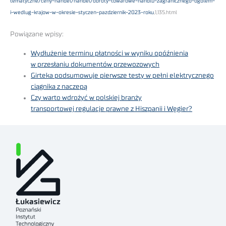
tematyczne/ceny-handel/handel/obroty-towarowe-handlu-zagranicznego-ogolem-
i-wedlug-krajow-w-okresie-styczen-pazdziernik-2023-roku
,1,135.html
Powiązane wpisy:
Wydłużenie terminu płatności w wyniku opóźnienia
w przesłaniu dokumentów przewozowych
Girteka podsumowuje pierwsze testy w pełni elektrycznego
ciągnika z naczepą
Czy warto wdrożyć w polskiej branży
transportowej regulacje prawne z Hiszpanii i Węgier?