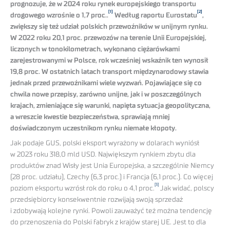
prognozuje, że w 2024 roku rynek europejskiego transportu
[1]
[2]
drogowego wzrośnie o 1,7 proc..
Według raportu Eurostatu
,
zwiększy się też udział polskich przewoźników w unijnym rynku.
W 2022 roku 20,1 proc. przewozów na terenie Unii Europejskiej,
liczonych w tonokilometrach, wykonano ciężarówkami
zarejestrowanymi w Polsce, rok wcześniej wskaźnik ten wynosił
19,8 proc. W ostatnich latach transport międzynarodowy stawia
jednak przed przewoźnikami wiele wyzwań. Pojawiające się co
chwila nowe przepisy, zarówno unijne, jak i w poszczególnych
krajach, zmieniające się warunki, napięta sytuacja geopolityczna,
a wreszcie kwestie bezpieczeństwa, sprawiają mniej
doświadczonym uczestnikom rynku niemałe kłopoty.
Jak podaje GUS, polski eksport wyrażony w dolarach wyniósł
w 2023 roku 318,0 mld USD. Największym rynkiem zbytu dla
produktów znad Wisły jest Unia Europejska, a szczególnie Niemcy
(28 proc. udziału), Czechy (6,3 proc.) i Francja (6,1 proc.). Co więcej
[3]
poziom eksportu wzrósł rok do roku o 4,1 proc.
Jak widać, polscy
przedsiębiorcy konsekwentnie rozwijają swoją sprzedaż
i zdobywają kolejne rynki. Powoli zauważyć też można tendencję
do przenoszenia do Polski fabryk z krajów starej UE. Jest to dla