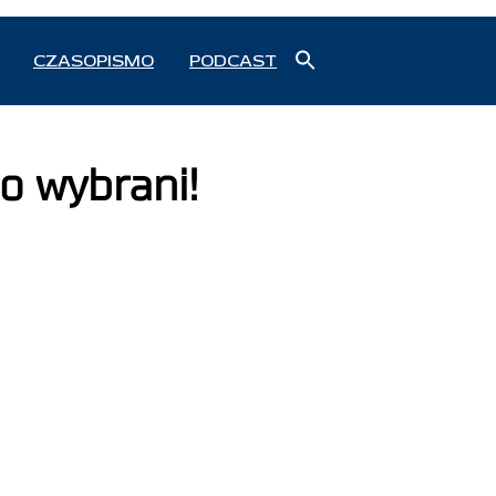
Search
CZASOPISMO
PODCAST
for:
Search Button
o wybrani!