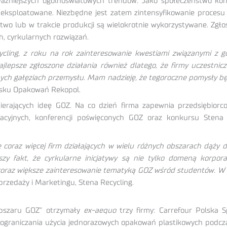
ażniejszych ogólnoświatowych trendów. Jako społeczeństwo kon
 eksploatowane. Niezbędne jest zatem zintensyfikowanie procesu z
wo lub w trakcie produkcji są wielokrotnie wykorzystywane. Zgło
h, cyrkularnych rozwiązań.
cycling, z roku na rok zainteresowanie kwestiami związanymi z 
jlepsze zgłoszone działania również dlatego, że firmy uczestni
ch gałęziach przemysłu. Mam nadzieję, że tegoroczne pomysły będą
zysku Opakowań Rekopol.
pierających ideę GOZ. Na co dzień firma zapewnia przedsiębior
kacyjnych, konferencji poświęconych GOZ oraz konkursu Sten
 coraz więcej firm działających w wielu różnych obszarach dąży 
zy fakt, że cyrkularne inicjatywy są nie tylko domeną korporac
coraz większe zainteresowanie tematyką GOZ wśród studentów. W
przedaży i Marketingu, Stena Recycling.
obszaru GOZ” otrzymały
ex-aequo
trzy firmy: Carrefour Polska S
 ograniczania użycia jednorazowych opakowań plastikowych podcz