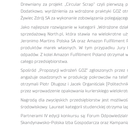
Drewniany za projekt „Circular Scrap” czyli pierwsz
Dodatkowo, wyróżnienia za wdrożone praktyki GOZ otrz
Żywiec Zdrój SA za wykonanie zobowiązania polegającego 
Jako najlepsze rozwiązanie w kategorii „Wdrożone dzia
sprzedażową North.pl, która stawia na wielokrotne uż
Jeronimo Martins Polska SA oraz Amazon Fulfillment 
produktów marek własnych. W tym przypadku Jury ko
odpadów. Z kolei Amazon Fulfillment Poland otrzymał wy
całego przedsiębiorstwa.
Spośród „Propozycji wdrożeń GOZ” zgłoszonych przez 
angażuje osadzonych w produkcję pokrowców na telefon
otrzymali Piotr Długosz i Jacek Organiściak (Politech
przez wprowadzenie opakowania kurierskiego wielokrot
Nagrodą dla zwycięskich przedsiębiorstw jest możliwo
środowiskowy. Laureat kategorii studenckiej otrzyma la
Partnerami IV edycji konkursu są: Forum Odpowiedzia
Skandynawsko-Polska Izba Gospodarcza oraz Kampania 