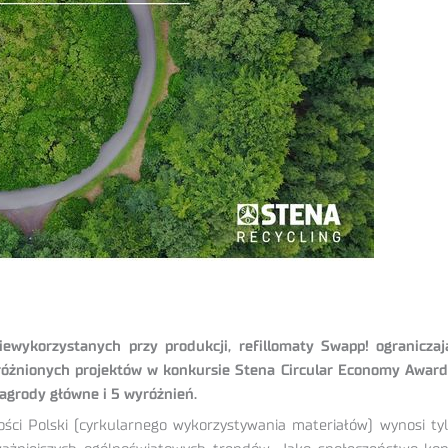
wykorzystanych przy produkcji, refillomaty Swapp! ogranicza
wyróżnionych projektów w konkursie Stena Circular Economy Award.
agrody główne i 5 wyróżnień.
ści Polski (cyrkularnego wykorzystywania materiałów) wynosi tyl