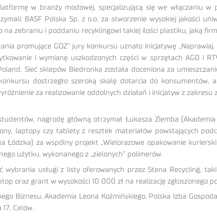
ą platformę w branży modowej, specjalizującą się we włączaniu 
ymali: BASF Polska Sp. z o.o. za stworzenie wysokiej jakości u
na zebraniu i poddaniu recyklingowi takiej ilości plastiku, jaką fi
łania promujące GOZ” jury konkursu uznało inicjatywę „Naprawiaj,
ytkowanie i wymianę uszkodzonych części w sprzętach AGD i RTV.
Poland. Sieć sklepów Biedronka została doceniona za umieszczan
nkursu dostrzegło szeroką skalę dotarcia do konsumentów, a c
różnienie za realizowanie oddolnych działań i inicjatyw z zakres
studentów, nagrodę główną otrzymał Łukasza Ziemba (Akademia S
y, laptopy czy tablety z resztek materiałów powstających podc
nika Łódzka) za wspólny projekt „Wielorazowe opakowanie kurierski
nego użytku, wykonanego z „zielonych” polimerów.
ść wybrania usługi z listy oferowanych przez Stena Recycling, ta
ptop oraz grant w wysokości 10 000 zł na realizację zgłoszonego p
lnego Biznesu, Akademia Leona Koźmińskiego, Polska Izba Gospod
17. Celów.