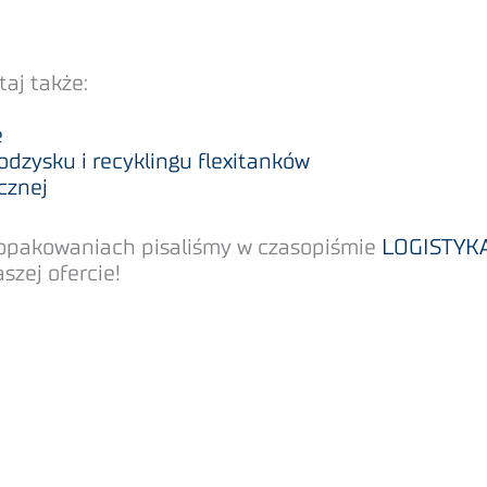
taj także:
ę
dzysku i recyklingu flexitanków
cznej
 opakowaniach pisaliśmy w czasopiśmie
LOGISTYKA
zej ofercie!