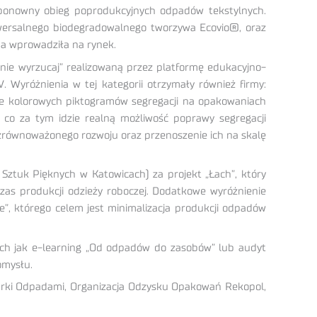
w ponowny obieg poprodukcyjnych odpadów tekstylnych.
niwersalnego biodegradowalnego tworzywa Ecovio®, oraz
rma wprowadziła na rynek.
 nie wyrzucaj” realizowaną przez platformę edukacyjno-
 Wyróżnienia w tej kategorii otrzymały również firmy:
ie kolorowych piktogramów segregacji na opakowaniach
o za tym idzie realną możliwość poprawy segregacji
u zrównoważonego rozwoju oraz przenoszenie ich na skalę
ztuk Pięknych w Katowicach) za projekt „Łach”, który
zas produkcji odzieży roboczej. Dodatkowe wyróżnienie
e”, którego celem jest minimalizacja produkcji odpadów
kich jak e-learning „Od odpadów do zasobów” lub audyt
omysłu.
arki Odpadami, Organizacja Odzysku Opakowań Rekopol,