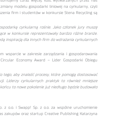
sumujemy coraz więcej, ilość wytwarzanych przez nas
miany modelu gospodarki liniowej na cyrkularny, czyli
szenia firm i studentów w konkursie Stena Recycling są
gospodarką cyrkularną rośnie. Jako członek jury muszę
czące w konkursie reprezentowały bardzo różne branże.
 inspiracją dla innych firm do wdrażania cyrkularnych
com wsparcie w zakresie zarządzania i gospodarowania
a Circular Economy Award – Lider Gospodarki Obiegu
do tego, aby znaleźć procesy, które pomogą dostosować
ji. Liderzy cyrkularnych praktyk to również mniejsze
 końcu to nowe pokolenie już niedługo będzie budowało
p. z o.o. i Swapp! Sp. z o.o. za wspólne uruchomienie
as zakupów oraz startup Creative Publishing Katarzyna