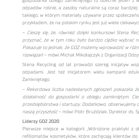
gospodarka obiegu zamkniętego to obecnie jeden z w
odpadów rośnie, a zasoby naturalne są coraz bardziej
takiego, w którym materiały używane przez społeczeńst
przykładem, że na polskim rynku jest już wiele ciekawyc
–
Cieszę się, że, również dzięki konkursowi Stena Re
przyznać, że w tym roku było bardzo ciężko wybrać na
Pokazuje to jednak, że GOZ możemy wprowadzić w różny
rozwiązań
– mówi Michał Mikołajczyk z Organizacji Od
Stena Recycling od lat prowadzi szereg inicjatyw ws
odpadami. Jest też inicjatorem wielu kampanii edu
Zamkniętego.
–
Rekordowa liczba nadesłanych zgłoszeń pokazała, że
działalność do gospodarki o obiegu zamkniętym. Cies
przedsiębiorstwa i startupy. Dodatkowo, obserwujemy 
naszą przyszłość
– mówi Piotr Bruździak, Dyrektor ds. S
Liderzy GOZ 2020
Pierwsze miejsce w kategorii „Wdrożone praktyki z 
refillomatów kosmetyków, które zachęcają klientów do