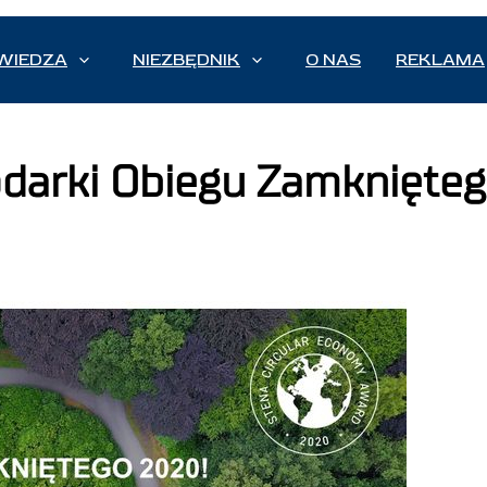
WIEDZA
NIEZBĘDNIK
O NAS
REKLAMA
odarki Obiegu Zamknięteg