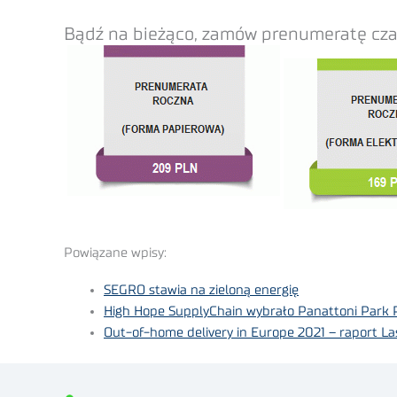
Bądź na bieżąco, zamów prenumeratę cz
Powiązane wpisy:
SEGRO stawia na zieloną energię
High Hope SupplyChain wybrało Panattoni Park 
Out-of-home delivery in Europe 2021 – raport La