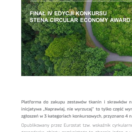
Platforma do zakupu zestawów tkanin i skrawków nie
inicjatywa „Naprawiaj, nie wyrzucaj” to tylko część 
zgłoszeń w 3 kategoriach konkursowych, przyznano 4 n
Opublikowany przez Eurostat tzw. wskaźnik cyrkularno