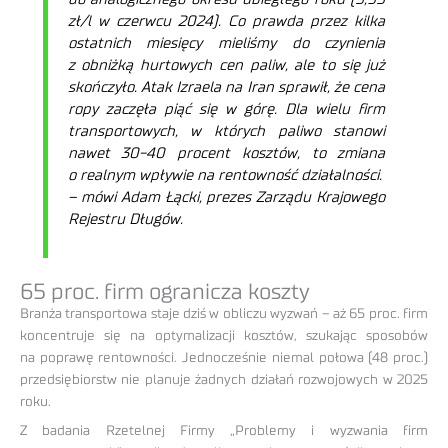
zł/l w czerwcu 2024). Co prawda przez kilka
ostatnich miesięcy mieliśmy do czynienia
z obniżką hurtowych cen paliw, ale to się już
skończyło. Atak Izraela na Iran sprawił, że cena
ropy zaczęła piąć się w górę. Dla wielu firm
transportowych, w których paliwo stanowi
nawet 30-40 procent kosztów, to zmiana
o realnym wpływie na rentowność działalności.
– mówi Adam Łącki, prezes Zarządu Krajowego
Rejestru Długów.
65 proc. firm ogranicza koszty
Branża transportowa staje dziś w obliczu wyzwań – aż 65 proc. firm
koncentruje się na optymalizacji kosztów, szukając sposobów
na poprawę rentowności. Jednocześnie niemal połowa (48 proc.)
przedsiębiorstw nie planuje żadnych działań rozwojowych w 2025
roku.
Z badania Rzetelnej Firmy „Problemy i wyzwania firm