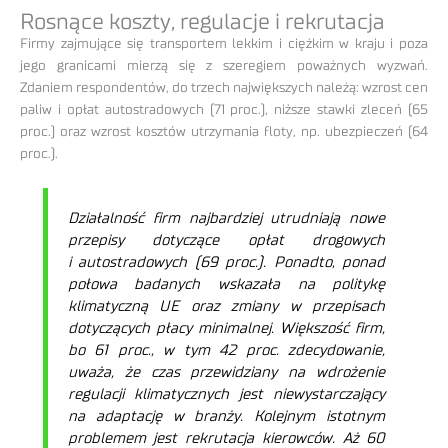
Rosnące koszty, regulacje i rekrutacja
Firmy zajmujące się transportem lekkim i ciężkim w kraju i poza
jego granicami mierzą się z szeregiem poważnych wyzwań.
Zdaniem respondentów, do trzech największych należą: wzrost cen
paliw i opłat autostradowych (71 proc.), niższe stawki zleceń (65
proc.) oraz wzrost kosztów utrzymania floty, np. ubezpieczeń (64
proc.).
Działalność firm najbardziej utrudniają nowe
przepisy dotyczące opłat drogowych
i autostradowych (69 proc.). Ponadto, ponad
połowa badanych wskazała na politykę
klimatyczną UE oraz zmiany w przepisach
dotyczących płacy minimalnej. Większość firm,
bo 61 proc., w tym 42 proc. zdecydowanie,
uważa, że czas przewidziany na wdrożenie
regulacji klimatycznych jest niewystarczający
na adaptację w branży. Kolejnym istotnym
problemem jest rekrutacja kierowców. Aż 60