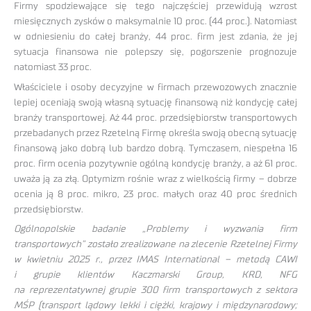
Firmy spodziewające się tego najczęściej przewidują wzrost
miesięcznych zysków o maksymalnie 10 proc. (44 proc.). Natomiast
w odniesieniu do całej branży, 44 proc. firm jest zdania, że jej
sytuacja finansowa nie polepszy się, pogorszenie prognozuje
natomiast 33 proc.
Właściciele i osoby decyzyjne w firmach przewozowych znacznie
lepiej oceniają swoją własną sytuację finansową niż kondycję całej
branży transportowej. Aż 44 proc. przedsiębiorstw transportowych
przebadanych przez Rzetelną Firmę określa swoją obecną sytuację
finansową jako dobrą lub bardzo dobrą. Tymczasem, niespełna 16
proc. firm ocenia pozytywnie ogólną kondycję branży, a aż 61 proc.
uważa ją za złą. Optymizm rośnie wraz z wielkością firmy – dobrze
ocenia ją 8 proc. mikro, 23 proc. małych oraz 40 proc średnich
przedsiębiorstw.
Ogólnopolskie badanie „Problemy i wyzwania firm
transportowych” zostało zrealizowane na zlecenie Rzetelnej Firmy
w kwietniu 2025 r., przez IMAS International – metodą CAWI
i grupie klientów Kaczmarski Group, KRD, NFG
na reprezentatywnej grupie 300 firm transportowych z sektora
MŚP (transport lądowy lekki i ciężki, krajowy i międzynarodowy;