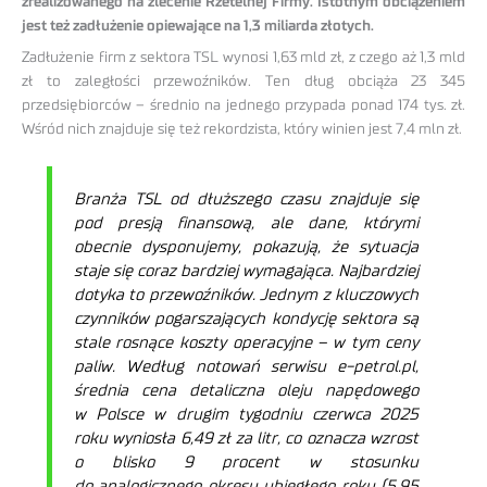
zrealizowanego na zlecenie Rzetelnej Firmy. Istotnym obciążeniem
jest też zadłużenie opiewające na 1,3 miliarda złotych.
Zadłużenie firm z sektora TSL wynosi 1,63 mld zł, z czego aż 1,3 mld
zł to zaległości przewoźników. Ten dług obciąża 23 345
przedsiębiorców – średnio na jednego przypada ponad 174 tys. zł.
Wśród nich znajduje się też rekordzista, który winien jest 7,4 mln zł.
Branża TSL od dłuższego czasu znajduje się
pod presją finansową, ale dane, którymi
obecnie dysponujemy, pokazują, że sytuacja
staje się coraz bardziej wymagająca. Najbardziej
dotyka to przewoźników. Jednym z kluczowych
czynników pogarszających kondycję sektora są
stale rosnące koszty operacyjne – w tym ceny
paliw. Według notowań serwisu e-petrol.pl,
średnia cena detaliczna oleju napędowego
w Polsce w drugim tygodniu czerwca 2025
roku wyniosła 6,49 zł za litr, co oznacza wzrost
o blisko 9 procent w stosunku
do analogicznego okresu ubiegłego roku (5,95