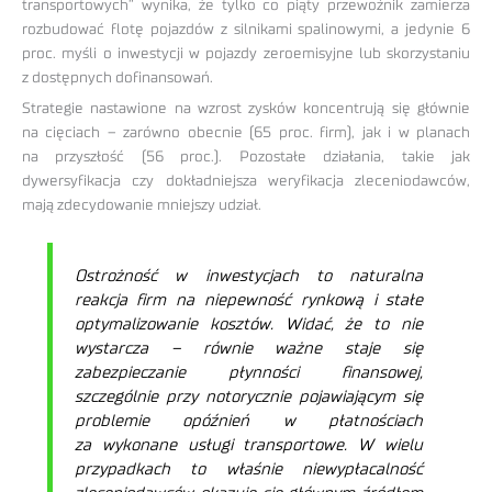
transportowych” wynika, że tylko co piąty przewoźnik zamierza
rozbudować flotę pojazdów z silnikami spalinowymi, a jedynie 6
proc. myśli o inwestycji w pojazdy zeroemisyjne lub skorzystaniu
z dostępnych dofinansowań.
Strategie nastawione na wzrost zysków koncentrują się głównie
na cięciach – zarówno obecnie (65 proc. firm), jak i w planach
na przyszłość (56 proc.). Pozostałe działania, takie jak
dywersyfikacja czy dokładniejsza weryfikacja zleceniodawców,
mają zdecydowanie mniejszy udział.
Ostrożność w inwestycjach to naturalna
reakcja firm na niepewność rynkową i stałe
optymalizowanie kosztów. Widać, że to nie
wystarcza – równie ważne staje się
zabezpieczanie płynności finansowej,
szczególnie przy notorycznie pojawiającym się
problemie opóźnień w płatnościach
za wykonane usługi transportowe. W wielu
przypadkach to właśnie niewypłacalność