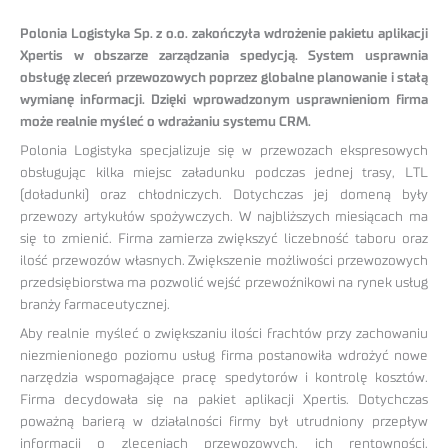
Polonia Logistyka Sp. z o.o. zakończyła wdrożenie pakietu aplikacji
Xpertis w obszarze zarządzania spedycją. System usprawnia
obsługę zleceń przewozowych poprzez globalne planowanie i stałą
wymianę informacji. Dzięki wprowadzonym usprawnieniom firma
może realnie myśleć o wdrażaniu systemu CRM.
Polonia Logistyka specjalizuje się w przewozach ekspresowych
obsługując kilka miejsc załadunku podczas jednej trasy, LTL
(doładunki) oraz chłodniczych. Dotychczas jej domeną były
przewozy artykułów spożywczych. W najbliższych miesiącach ma
się to zmienić. Firma zamierza zwiększyć liczebność taboru oraz
ilość przewozów własnych. Zwiększenie możliwości przewozowych
przedsiębiorstwa ma pozwolić wejść przewoźnikowi na rynek usług
branży farmaceutycznej.
Aby realnie myśleć o zwiększaniu ilości frachtów przy zachowaniu
niezmienionego poziomu usług firma postanowiła wdrożyć nowe
narzędzia wspomagające pracę spedytorów i kontrolę kosztów.
Firma decydowała się na pakiet aplikacji Xpertis. Dotychczas
poważną barierą w działalności firmy był utrudniony przepływ
informacji o zleceniach przewozowych, ich rentowności,