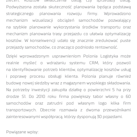
zleceń, kosztów świadczenia usług czy sprzedaży usług.
Podwyższona została skuteczność planowania będąca podstawą
strategicznego planowania rozwoju firmy. Wprowadzono
mechanizm wizualizacji obciążeń samochodów pozwalający
na szybkie planowanie wykorzystania środków transportu oraz
mechanizm planowania trasy przejazdu co ułatwia optymalizację
kosztów. W konsekwencji udało się znacznie zredukować puste
przejazdy samochodów, co znacząco podniosło rentowność.
Dzięki wprowadzonym usprawnieniom Polonia Logistyka może
realnie myśleć o wdrażaniu systemu CRM, który pozwoli
na identyfikowanie potrzeb klientów, optymalizację kosztów usług
i poprawę procesu obsługi klienta. Polonia planuje również
budowę nowej siedziby wraz z magazynem wysokiego składowania.
Na potrzeby inwestycji zakupiła działkę o powierzchni 5 ha przy
drodze S1. Do 2010 roku firma powiększy tabor własny o 60
samochodów oraz zatrudni pod własnym logo kilka firm
transportowych. Obecnie rozmawia z dwoma przewoźnikami
zainteresowanymi współpracą, którzy dysponują 30 pojazdami.
Powiązane wpisy: