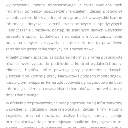
wykorzystaniu taboru transportowego, a także wymiana tych
informacji pomiędzy poszczególnymi działami. Zarząd postanowił
zakupić system, który z jednej strony gromadziłby wszystkie istotne
informacje dotyczące zleceń transportowych i spedycyjnych
i jednocześnie umożliwiał dostęp do scalonych danych wszystkim
oddziałom spółki. Dodatkowym wymaganiem było zapewnienie
pracy na danych rzeczywistych, które determinują prawidłowe
zarządzanie gospodarką spedycyjno-transportową.
Projekt zmiany sposobu zarządzania informacją firma postanowiła
również wykorzystać do podniesienia kontroli wydajności pracy,
eliminacji błędów, które powstają przy przenoszeniu danych.
Uszczelniono kontrolę pracy kierowców i poddano monitoringowi
koszty z tym związane. Firma zdecydowała się na zbudowanie bazy
informacji o klientach wraz z historią kontaktów na potrzeby pracy
działu handlowego.
W efekcie przeprowadzonych prac połączono siecią informatyczną
wszystkie z oddziałów przedsiębiorstwa. Zarząd firmy Polonia
Logistyka otrzymał możliwość analizy bieżącej kondycji całego
przedsiębiorstwa dzięki przekrojowym analizom dotyczącym m. in.