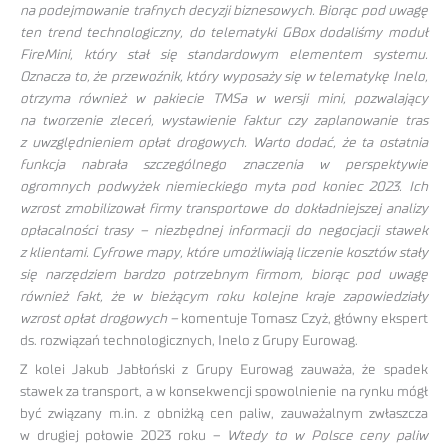
na podejmowanie trafnych decyzji biznesowych. Biorąc pod uwagę
ten trend technologiczny, do telematyki GBox dodaliśmy moduł
FireMini, który stał się standardowym elementem systemu.
Oznacza to, że przewoźnik, który wyposaży się w telematykę Inelo,
otrzyma również w pakiecie TMSa w wersji mini, pozwalający
na tworzenie zleceń, wystawienie faktur czy zaplanowanie tras
z uwzględnieniem opłat drogowych. Warto dodać, że ta ostatnia
funkcja nabrała szczególnego znaczenia w perspektywie
ogromnych podwyżek niemieckiego myta pod koniec 2023. Ich
wzrost zmobilizował firmy transportowe do dokładniejszej analizy
opłacalności trasy – niezbędnej informacji do negocjacji stawek
z klientami. Cyfrowe mapy, które umożliwiają liczenie kosztów stały
się narzędziem bardzo potrzebnym firmom, biorąc pod uwagę
również fakt, że w bieżącym roku kolejne kraje zapowiedziały
wzrost opłat drogowych –
komentuje Tomasz Czyż, główny ekspert
ds. rozwiązań technologicznych, Inelo z Grupy Eurowag.
Z kolei Jakub Jabłoński z Grupy Eurowag zauważa, że spadek
stawek za transport, a w konsekwencji spowolnienie na rynku mógł
być związany m.in. z obniżką cen paliw, zauważalnym zwłaszcza
w drugiej połowie 2023 roku –
Wtedy to w Polsce ceny paliw