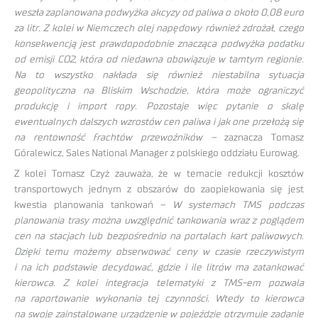
weszła zaplanowana podwyżka akcyzy od paliwa o około 0,08 euro
za litr. Z kolei w Niemczech olej napędowy również zdrożał, czego
konsekwencją jest prawdopodobnie znacząca podwyżka podatku
od emisji CO2, która od niedawna obowiązuje w tamtym regionie.
Na to wszystko nakłada się również niestabilna sytuacja
geopolityczna na Bliskim Wschodzie, która może ograniczyć
produkcję i import ropy. Pozostaje więc pytanie o skalę
ewentualnych dalszych wzrostów cen paliwa i jak one przełożą się
na rentowność frachtów przewoźników –
zaznacza Tomasz
Góralewicz, Sales National Manager z polskiego oddziału Eurowag.
Z kolei Tomasz Czyż zauważa, że w temacie redukcji kosztów
transportowych jednym z obszarów do zaopiekowania się jest
kwestia planowania tankowań –
W systemach TMS podczas
planowania trasy można uwzględnić tankowania wraz z poglądem
cen na stacjach lub bezpośrednio na portalach kart paliwowych.
Dzięki temu możemy obserwować ceny w czasie rzeczywistym
i na ich podstawie decydować, gdzie i ile litrów ma zatankować
kierowca. Z kolei integracja telematyki z TMS-em pozwala
na raportowanie wykonania tej czynności. Wtedy to kierowca
na swoje zainstalowane urządzenie w pojeździe otrzymuje zadanie