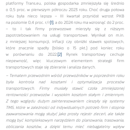
platformy Trans.eu, polska gospodarka zmniejszyła się średnio
o 0,5 proc. w pierwszym półroczu 2023 roku. Choć druga połowa
roku była nieco lepsza – III kwartał przyniósł wzrost PKB
na poziomie 0,4 proc. r/r
[1]
, a do 2024 roku ma wzrosnąć do 2 proc.
– to i tak firmy przewozowe mierzyły się z niższym
zapotrzebowaniem na usługi transportowe. Wynikał on m.in.
z mniejszej konsumpcji, inflacji czy obniżki stawek spotowych,
które znacznie spadły (blisko o 15 pkt.) pod koniec roku
w porównaniu do 2022.
[2]
Rynek transportowy cechuje
niepewność, więc kluczowym elementem strategii firm
transportowych staje się zbieranie i analiza danych.
– Tematem przewodnim wśród przewoźników w poprzednim roku
była kontrola nad kosztami i optymalizacja procesów
transportowych. Firmy musiały stawić czoła zmniejszonej
rentowności przewozów i wysokim kosztom stałym i zmiennym.
Z tego względu dużym zainteresowaniem cieszyły się systemy
TMS, które w zależności od indywidualnych potrzeb firm i stopnia
zaawansowania mogą służyć jako prosty rejestr zleceń, ale także
mogą być kompleksowym narzędziem do planowania, trasowania,
obliczania kosztów, a dzięki temu mieć niebagatelny wpływ