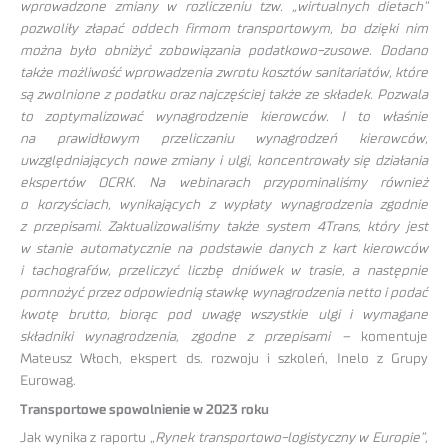
wprowadzone zmiany w rozliczeniu tzw. „wirtualnych dietach”
pozwoliły złapać oddech firmom transportowym, bo dzięki nim
można było obniżyć zobowiązania podatkowo-zusowe. Dodano
także możliwość wprowadzenia zwrotu kosztów sanitariatów, które
są zwolnione z podatku oraz najczęściej także ze składek. Pozwala
to zoptymalizować wynagrodzenie kierowców. I to właśnie
na prawidłowym przeliczaniu wynagrodzeń kierowców,
uwzględniających nowe zmiany i ulgi, koncentrowały się działania
ekspertów OCRK. Na webinarach przypominaliśmy również
o korzyściach, wynikających z wypłaty wynagrodzenia zgodnie
z przepisami. Zaktualizowaliśmy także system 4Trans, który jest
w stanie automatycznie na podstawie danych z kart kierowców
i tachografów, przeliczyć liczbę dniówek w trasie, a następnie
pomnożyć przez odpowiednią stawkę wynagrodzenia netto i podać
kwotę brutto, biorąc pod uwagę wszystkie ulgi i wymagane
składniki wynagrodzenia, zgodne z przepisami –
komentuje
Mateusz Włoch, ekspert ds. rozwoju i szkoleń, Inelo z Grupy
Eurowag.
Transportowe spowolnienie w 2023 roku
Jak wynika z raportu „
Rynek transportowo-logistyczny w Europie”,