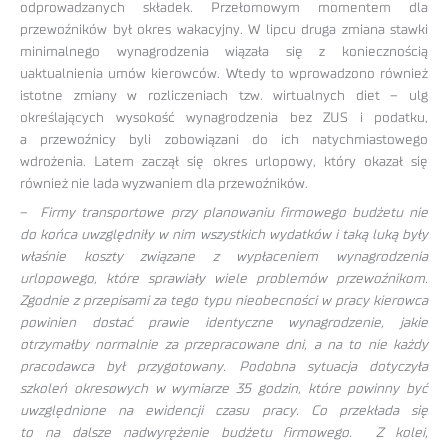
odprowadzanych składek. Przełomowym momentem dla
przewoźników był okres wakacyjny. W lipcu druga zmiana stawki
minimalnego wynagrodzenia wiązała się z koniecznością
uaktualnienia umów kierowców. Wtedy to wprowadzono również
istotne zmiany w rozliczeniach tzw. wirtualnych diet – ulg
określających wysokość wynagrodzenia bez ZUS i podatku,
a przewoźnicy byli zobowiązani do ich natychmiastowego
wdrożenia. Latem zaczął się okres urlopowy, który okazał się
również nie lada wyzwaniem dla przewoźników.
–
Firmy transportowe przy planowaniu firmowego budżetu nie
do końca uwzględniły w nim wszystkich wydatków i taką luką były
właśnie koszty związane z wypłaceniem wynagrodzenia
urlopowego, które sprawiały wiele problemów przewoźnikom.
Zgodnie z przepisami za tego typu nieobecności w pracy kierowca
powinien dostać prawie identyczne wynagrodzenie, jakie
otrzymałby normalnie za przepracowane dni, a na to nie każdy
pracodawca był przygotowany. Podobna sytuacja dotyczyła
szkoleń okresowych w wymiarze 35 godzin, które powinny być
uwzględnione na ewidencji czasu pracy. Co przekłada się
to na dalsze nadwyrężenie budżetu firmowego. Z kolei,