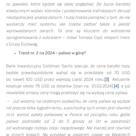
to zjawisko, które będzie się dalej pogłębiać. Do bycia bardziej
elastycznym wobec klientów i podejmowania trafniejszych decyzji
niezbędna jest analiza danych. I tutaj trzeba pamiętać o tym, że nie
wystarczy mieć systemu, ale trzeba zadbać także o jakość
wprowadzanych danych. To one są kluczem do wdrożenia
oprogramowania z sukcesem
– mówi Tomasz Czyż, ekspert Inelo
z Grupy Eurowag.
Trend nr. 2 na 2024 – paliwo w górę?
Bank inwestycyjny Goldman Sachs szacuje, że cena baryłki ropy
będzie prawdopodobnie wahać się w przedziale od 70 USD
do nawet 100 USD przez większą część 2024 roku.
[3]
Aktualnie
kosztuje około 79 USD za dolarów (stan na 01.02.2024).
[4]
, a już
niewielkie zmiany ceny mogą przełożyć się na wyższą cenę paliwa.
–
Już widzimy na rodzimym podwórku, że ceny paliwa są wyższe
niż jeszcze klika tygodni temu, a pochodną tych zmian jest również
m.in. wzrost opłaty paliwowej w Polsce od początku roku, gdzie
paliwo podrożało od 2 do 5 groszy za litr w zależności
od wybranego rodzaju oleju napędowego. Nie inaczej jest również
w innych krajach. Na przykład w ostatnim czasie na Węgrzech