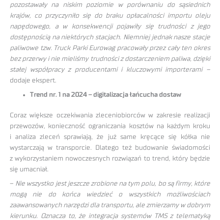
pozostawały na niskim poziomie w porównaniu do sąsiednich
krajów, co przyczyniło się do braku opłacalności importu oleju
napędowego, a w konsekwencji pojawiły się trudności z jego
dostępnością na niektórych stacjach. Niemniej jednak nasze stacje
paliwowe tzw. Truck Parki Eurowag pracowały przez cały ten okres
bez przerwy i nie mieliśmy trudności z dostarczeniem paliwa, dzięki
stałej współpracy z producentami i kluczowymi importerami –
dodaje ekspert.
Trend nr. 1 na 2024 – digitalizacja łańcucha dostaw
Coraz większe oczekiwania zleceniobiorców w zakresie realizacji
przewozów, konieczność ograniczania kosztów na każdym kroku
i analiza zleceń sprawiają, że już same kręcące się kółka nie
wystarczają w transporcie. Dlatego też budowanie świadomości
z wykorzystaniem nowoczesnych rozwiązań to trend, który będzie
się umacniał.
–
Nie wszystko jest jeszcze zrobione na tym polu, bo są firmy, które
mogą nie do końca wiedzieć o wszystkich możliwościach
zaawansowanych narzędzi dla transportu, ale zmierzamy w dobrym
kierunku. Oznacza to, że integracja systemów TMS z telematyką