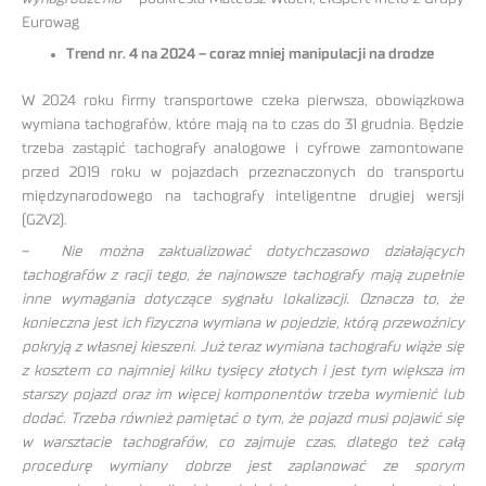
Eurowag
Trend nr. 4 na 2024 – coraz mniej manipulacji na drodze
W 2024 roku firmy transportowe czeka pierwsza, obowiązkowa
wymiana tachografów, które mają na to czas do 31 grudnia. Będzie
trzeba zastąpić tachografy analogowe i cyfrowe zamontowane
przed 2019 roku w pojazdach przeznaczonych do transportu
międzynarodowego na tachografy inteligentne drugiej wersji
(G2V2).
–
Nie można zaktualizować dotychczasowo działających
tachografów z racji tego, że najnowsze tachografy mają zupełnie
inne wymagania dotyczące sygnału lokalizacji. Oznacza to, że
konieczna jest ich fizyczna wymiana w pojedzie, którą przewoźnicy
pokryją z własnej kieszeni. Już teraz
wymiana tachografu wiąże się
z kosztem co najmniej kilku tysięcy złotych i jest tym większa im
starszy pojazd oraz im więcej komponentów trzeba wymienić lub
dodać. Trzeba również pamiętać o tym, że pojazd musi pojawić się
w warsztacie tachografów, co zajmuje czas, dlatego też całą
procedurę wymiany dobrze jest zaplanować ze sporym