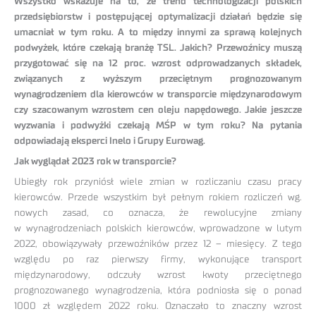
Wszystko wskazuje na to, że trend technologizacji polskich
przedsiębiorstw i postępującej optymalizacji działań będzie się
umacniał w tym roku. A to między innymi za sprawą kolejnych
podwyżek, które czekają branżę TSL. Jakich? Przewoźnicy muszą
przygotować się na 12 proc. wzrost odprowadzanych składek,
związanych z wyższym przeciętnym prognozowanym
wynagrodzeniem dla kierowców w transporcie międzynarodowym
czy szacowanym wzrostem cen oleju napędowego. Jakie jeszcze
wyzwania i podwyżki czekają MŚP w tym roku? Na pytania
odpowiadają eksperci Inelo i Grupy Eurowag.
Jak wyglądał 2023 rok w transporcie?
Ubiegły rok przyniósł wiele zmian w rozliczaniu czasu pracy
kierowców. Przede wszystkim był pełnym rokiem rozliczeń wg.
nowych zasad, co oznacza, że rewolucyjne zmiany
w wynagrodzeniach polskich kierowców, wprowadzone w lutym
2022, obowiązywały przewoźników przez 12 – miesięcy. Z tego
względu po raz pierwszy firmy, wykonujące transport
międzynarodowy, odczuły wzrost kwoty przeciętnego
prognozowanego wynagrodzenia, która podniosła się o ponad
1000 zł względem 2022 roku. Oznaczało to znaczny wzrost