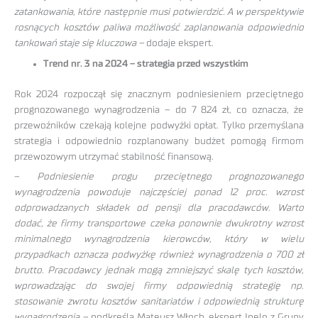
zatankowania, które następnie musi potwierdzić. A w perspektywie
rosnących kosztów paliwa możliwość zaplanowania odpowiednio
tankowań staje się kluczowa –
dodaje ekspert.
Trend nr. 3 na 2024 – strategia przed wszystkim
Rok 2024 rozpoczął się znacznym podniesieniem przeciętnego
prognozowanego wynagrodzenia – do 7 824 zł, co oznacza, że
przewoźników czekają kolejne podwyżki opłat. Tylko przemyślana
strategia i odpowiednio rozplanowany budżet pomogą firmom
przewozowym utrzymać stabilność finansową.
–
Podniesienie progu przeciętnego prognozowanego
wynagrodzenia powoduje najczęściej
ponad 12 proc. wzrost
odprowadzanych składek od pensji dla pracodawców. Warto
dodać, że firmy transportowe czeka ponownie dwukrotny wzrost
minimalnego wynagrodzenia kierowców, który w wielu
przypadkach oznacza podwyżkę również wynagrodzenia o 700 zł
brutto. Pracodawcy jednak mogą zmniejszyć skalę tych kosztów,
wprowadzając do swojej firmy odpowiednią strategię np.
stosowanie zwrotu kosztów sanitariatów i odpowiednią strukturę
wynagrodzenia –
podkreśla Mateusz Włoch, ekspert Inelo z Grupy