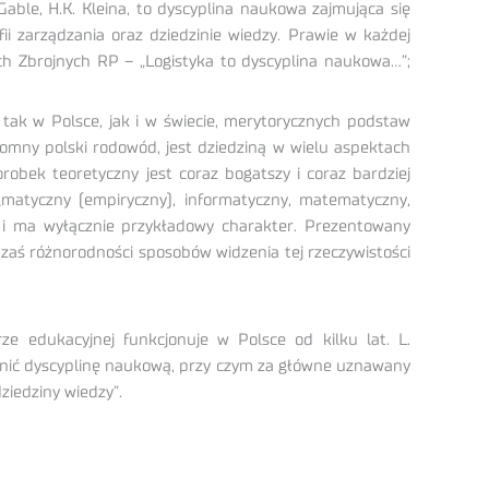
Gable, H.K. Kleina, to dyscyplina naukowa zajmująca się
fii zarządzania oraz dziedzinie wiedzy. Prawie w każdej
łach Zbrojnych RP – „Logistyka to dyscyplina naukowa…”;
 tak w Polsce, jak i w świecie, merytorycznych podstaw
kromny polski rodowód, jest dziedziną w wielu aspektach
obek teoretyczny jest coraz bogatszy i coraz bardziej
matyczny (empiryczny), informatyczny, matematyczny,
na i ma wyłącznie przykładowy charakter. Prezentowany
ej zaś różnorodności sposobów widzenia tej rzeczywistości
ze edukacyjnej funkcjonuje w Polsce od kilku lat. L.
ębnić dyscyplinę naukową, przy czym za główne uznawany
iedziny wiedzy”.