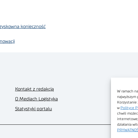
o zyskowna konieczność
nowacji
Kontakt z redakcją
W ramach nas
najwyższym 
O Mediach Logistyka
Korzystanie 
w
Polityce P
Statystyki portalu
chwili możec
internetowe
działania wi
PRYWATNOŚ