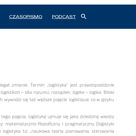
Search
CZASOPISMO
PODCAST
for:
Search Button
legał zmianie. Termin „logistyka” jest prawdopodobnie
;
logistikon
– siła rozumu, rozsądek;
logike
– logika. Bliski
ich wywodzi się też węższe pojęcie
logistique
, co w języku
ego pojęcia, logistykę ujmuje się jako dziedzinę wiedzy
: matematyczno-filozoficzny i pragmatyczny (logistyki
e logistyka to: „naukowa teoria planowania, sterowania