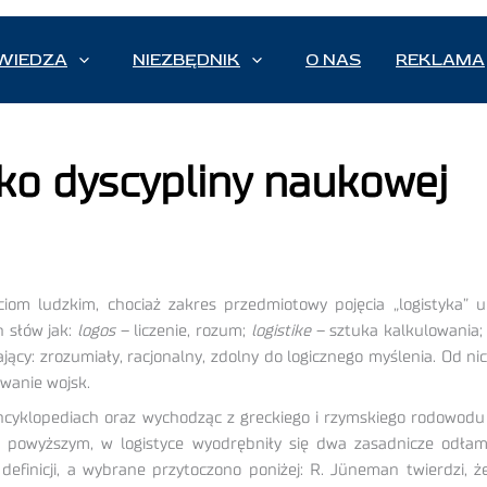
WIEDZA
NIEZBĘDNIK
O NAS
REKLAMA
ako dyscypliny naukowej
ciom ludzkim, chociaż zakres przedmiotowy pojęcia „logistyka” u
h słów jak:
logos
– liczenie, rozum;
logistike
– sztuka kalkulowania
ający: zrozumiały, racjonalny, zdolny do logicznego myślenia. Od n
wanie wojsk.
encyklopediach oraz wychodząc z greckiego i rzymskiego rodowodu t
z powyższym, w logistyce wyodrębniły się dwa zasadnicze odłamy
definicji, a wybrane przytoczono poniżej: R. Jüneman twierdzi, ż