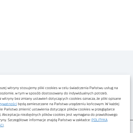
Polityka prywatności
Dostępność cyfrowa
zej witryny stosujemy pliki cookies w celu świadczenia Państwu usług na
poziomie, w tym w sposób dostosowany do indywidualnych potrzeb.
Regulamin Portalu
z witryny bez zmiany ustawień dotyczących cookies oznacza, że pliki opisane
rywatności
będą zamieszczane na Państwa urządzeniu końcowym. W każdej
Regulamin sklepu
ie Państwo zmienić ustawienia dotyczące plików cookies w przeglądarce
j. Akceptacja niezbędnych plików cookies jest wymagana do prawidłowego
tryny. Szczegółowe informacje znajdą Państwo w zakładce:
POLITYKA
CI
.