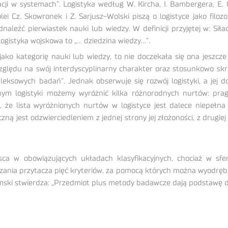
macji w systemach”. Logistyka według W. Kircha, I. Bambergera, E. 
i Cz. Skowronek i Z. Sarjusz-Wolski piszą o logistyce jako filozo
dnaleźć pierwiastek nauki lub wiedzy. W definicji przyjętej w: Si
ogistyka wojskowa to „… dziedzina wiedzy…”.
ako kategorię nauki lub wiedzy, to nie doczekała się ona jeszcze
ze względu na swój interdyscyplinarny charakter oraz stosunkowo s
ksowych badań”. Jednak obserwuje się rozwój logistyki, a jej dor
m logistyki możemy wyróżnić kilka różnorodnych nurtów: prag
, że lista wyróżnionych nurtów w logistyce jest dalece niepeł
czną jest odzwierciedleniem z jednej strony jej złożoności, z drugi
sca w obowiązujących układach klasyfikacyjnych, chociaż w sfer
ądzania przytacza pięć kryteriów, za pomocą których można wyodr
mski stwierdza: „Przedmiot plus metody badawcze dają podstawę dz