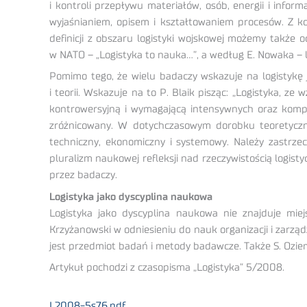
i kontroli przepływu materiałów, osób, energii i infor
wyjaśnianiem, opisem i kształtowaniem procesów. Z kole
definicji z obszaru logistyki wojskowej możemy także o
w NATO – „Logistyka to nauka…”, a według E. Nowaka – l
Pomimo tego, że wielu badaczy wskazuje na logistykę j
i teorii. Wskazuje na to P. Blaik pisząc: „Logistyka, 
kontrowersyjną i wymagającą intensywnych oraz komple
zróżnicowany. W dotychczasowym dorobku teoretyczny
techniczny, ekonomiczny i systemowy. Należy zastrzec
pluralizm naukowej refleksji nad rzeczywistością logisty
przez badaczy.
Logistyka jako dyscyplina naukowa
Logistyka jako dyscyplina naukowa nie znajduje miej
Krzyżanowski w odniesieniu do nauk organizacji i zarz
jest przedmiot badań i metody badawcze. Także S. Ozie
Artykuł pochodzi z czasopisma „Logistyka” 5/2008.
L2008-5s76.pdf