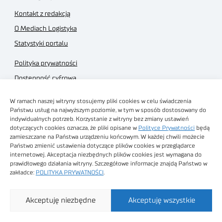
Kontakt z redakcją
O Mediach Logistyka
Statystyki portalu
Polityka prywatności
Dostępność cyfrowa
Regulamin Portalu
W ramach naszej witryny stosujemy pliki cookies w celu świadczenia
Regulamin sklepu
Państwu usług na najwyższym poziomie, w tym w sposób dostosowany do
indywidualnych potrzeb. Korzystanie z witryny bez zmiany ustawień
dotyczących cookies oznacza, że pliki opisane w
Polityce Prywatności
będą
zamieszczane na Państwa urządzeniu końcowym. W każdej chwili możecie
Państwo zmienić ustawienia dotyczące plików cookies w przeglądarce
internetowej. Akceptacja niezbędnych plików cookies jest wymagana do
Obrazy stockowe
prawidłowego działania witryny. Szczegółowe informacje znajdą Państwo w
autorstwa
zakładce:
POLITYKA PRYWATNOŚCI
.
Sieć Badawcza Łukasiewicz - Poznański Instytut
Akceptuję niezbędne
Akceptuję wszystkie
Technologiczny