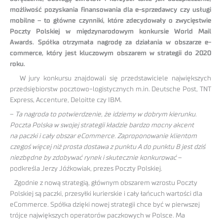
możliwość pozyskania finansowania dla e-sprzedawcy czy usługi
mobilne – to główne czynniki, które zdecydowały o zwycięstwie
Poczty Polskiej w międzynarodowym konkursie World Mail
Awards. Spółka otrzymała nagrodę za działania w obszarze e-
commerce, który jest kluczowym obszarem w strategii do 2020
roku.
W jury konkursu znajdowali się przedstawiciele największych
przedsiębiorstw pocztowo-logistycznych m.in. Deutsche Post, TNT
Express, Accenture, Deloitte czy IBM.
–
Ta nagroda to potwierdzenie, że idziemy w dobrym kierunku.
Poczta Polska w swojej strategii kładzie bardzo mocny akcent
na paczki i cały obszar eCommerce. Zaproponowanie klientom
czegoś więcej niż prosta dostawa z punktu A do punktu B jest dziś
niezbędne by zdobywać rynek i skutecznie konkurować
–
podkreśla Jerzy Jóźkowiak, prezes Poczty Polskiej.
Zgodnie z nową strategią, głównym obszarem wzrostu Poczty
Polskiej są paczki, przesyłki kurierskie i cały łańcuch wartości dla
eCommerce. Spółka dzięki nowej strategii chce być w pierwszej
trójce największych operatorów paczkowych w Polsce. Ma