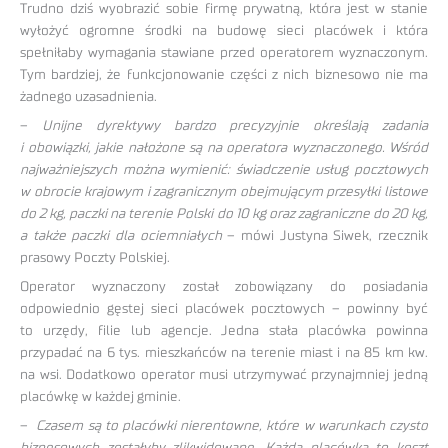
Trudno dziś wyobrazić sobie firmę prywatną, która jest w stanie
wyłożyć ogromne środki na budowę sieci placówek i która
spełniłaby wymagania stawiane przed operatorem wyznaczonym.
Tym bardziej, że funkcjonowanie części z nich biznesowo nie ma
żadnego uzasadnienia.
–
Unijne dyrektywy bardzo precyzyjnie określają zadania
i obowiązki, jakie nałożone są na operatora wyznaczonego. Wśród
najważniejszych można wymienić: świadczenie usług pocztowych
w obrocie krajowym i zagranicznym obejmującym przesyłki listowe
do 2 kg, paczki na terenie Polski do 10 kg oraz zagraniczne do 20 kg,
a także paczki dla ociemniałych
– mówi Justyna Siwek, rzecznik
prasowy Poczty Polskiej.
Operator wyznaczony został zobowiązany do posiadania
odpowiednio gęstej sieci placówek pocztowych – powinny być
to urzędy, filie lub agencje. Jedna stała placówka powinna
przypadać na 6 tys. mieszkańców na terenie miast i na 85 km kw.
na wsi. Dodatkowo operator musi utrzymywać przynajmniej jedną
placówkę w każdej gminie.
–
Czasem są to placówki nierentowne, które w warunkach czysto
biznesowych zostałyby zlikwidowane. Każda placówka to koszt