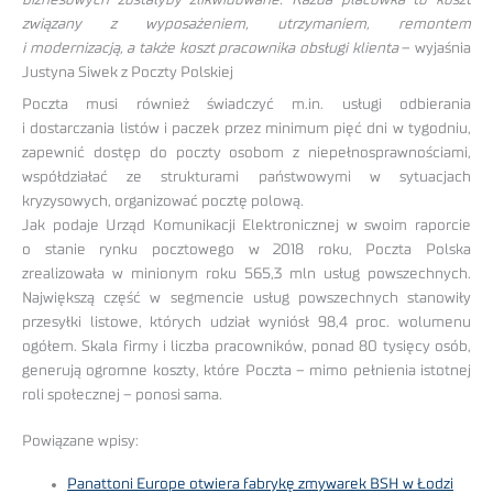
związany z wyposażeniem, utrzymaniem, remontem
i modernizacją, a także koszt pracownika obsługi klienta
– wyjaśnia
Justyna Siwek z Poczty Polskiej
Poczta musi również świadczyć m.in. usługi odbierania
i dostarczania listów i paczek przez minimum pięć dni w tygodniu,
zapewnić dostęp do poczty osobom z niepełnosprawnościami,
współdziałać ze strukturami państwowymi w sytuacjach
kryzysowych, organizować pocztę polową.
Jak podaje Urząd Komunikacji Elektronicznej w swoim raporcie
o stanie rynku pocztowego w 2018 roku, Poczta Polska
zrealizowała w minionym roku 565,3 mln usług powszechnych.
Największą część w segmencie usług powszechnych stanowiły
przesyłki listowe, których udział wyniósł 98,4 proc. wolumenu
ogółem. Skala firmy i liczba pracowników, ponad 80 tysięcy osób,
generują ogromne koszty, które Poczta – mimo pełnienia istotnej
roli społecznej – ponosi sama.
Powiązane wpisy:
Panattoni Europe otwiera fabrykę zmywarek BSH w Łodzi