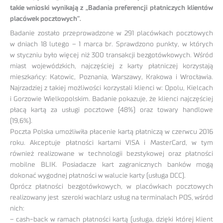
takie wnioski wynikają z „Badania preferencji płatniczych klientów
placówek pocztowych”.
Badanie zostało przeprowadzone w 291 placówkach pocztowych
w dniach 18 lutego – 1 marca br. Sprawdzono punkty, w których
w styczniu było więcej niż 300 transakcji bezgotówkowych. Wśród
miast wojewódzkich, najczęściej z karty płatniczej korzystają
mieszkańcy: Katowic, Poznania, Warszawy, Krakowa i Wrocławia.
Najrzadziej z takiej możliwości korzystali klienci w: Opolu, Kielcach
i Gorzowie Wielkopolskim. Badanie pokazuje, że klienci najczęściej
płacą kartą za usługi pocztowe (48%) oraz towary handlowe
(19,6%).
Poczta Polska umożliwiła płacenie kartą płatniczą w czerwcu 2016
roku. Akceptuje płatności kartami VISA i MasterCard, w tym
również realizowane w technologii bezstykowej oraz płatności
mobilne BLIK. Posiadacze kart zagranicznych banków mogą
dokonać wygodnej płatności w walucie karty (usługa DCC).
Oprócz płatności bezgotówkowych, w placówkach pocztowych
realizowany jest szeroki wachlarz usług na terminalach POS, wśród
nich:
– cash-back w ramach płatności kartą (usługa, dzięki której klient