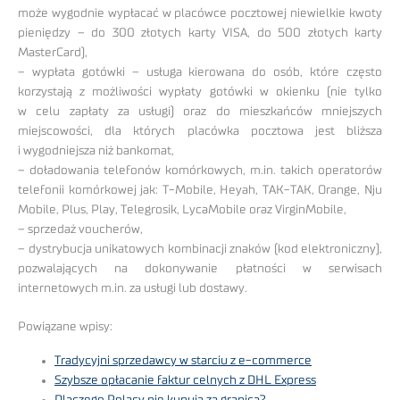
może wygodnie wypłacać w placówce pocztowej niewielkie kwoty
pieniędzy – do 300 złotych karty VISA, do 500 złotych karty
MasterCard),
– wypłata gotówki – usługa kierowana do osób, które często
korzystają z możliwości wypłaty gotówki w okienku (nie tylko
w celu zapłaty za usługi) oraz do mieszkańców mniejszych
miejscowości, dla których placówka pocztowa jest bliższa
i wygodniejsza niż bankomat,
– doładowania telefonów komórkowych, m.in. takich operatorów
telefonii komórkowej jak: T-Mobile, Heyah, TAK-TAK, Orange, Nju
Mobile, Plus, Play, Telegrosik, LycaMobile oraz VirginMobile,
– sprzedaż voucherów,
– dystrybucja unikatowych kombinacji znaków (kod elektroniczny),
pozwalających na dokonywanie płatności w serwisach
internetowych m.in. za usługi lub dostawy.
Powiązane wpisy:
Tradycyjni sprzedawcy w starciu z e-commerce
Szybsze opłacanie faktur celnych z DHL Express