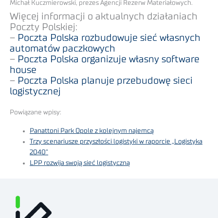
Michał Kuczmierowski, prezes Agencji Rezerw Materiałowych.
Więcej informacji o aktualnych działaniach
Poczty Polskiej:
–
Poczta Polska rozbudowuje sieć własnych
automatów paczkowych
–
Poczta Polska organizuje własny software
house
–
Poczta Polska planuje przebudowę sieci
logistycznej
Powiązane wpisy:
Panattoni Park Opole z kolejnym najemcą
Trzy scenariusze przyszłości logistyki w raporcie „Logistyka
2040”
LPP rozwija swoją sieć logistyczną