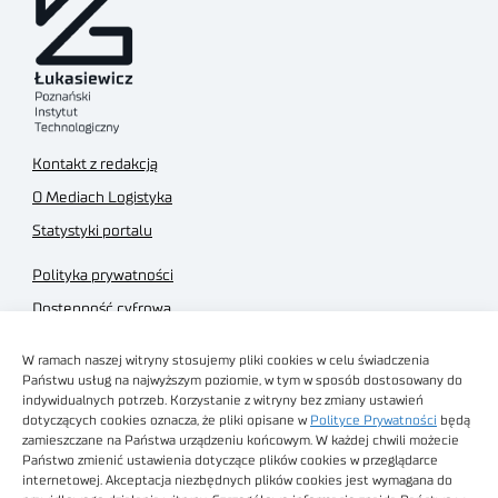
Kontakt z redakcją
O Mediach Logistyka
Statystyki portalu
Polityka prywatności
Dostępność cyfrowa
Regulamin Portalu
W ramach naszej witryny stosujemy pliki cookies w celu świadczenia
Regulamin sklepu
Państwu usług na najwyższym poziomie, w tym w sposób dostosowany do
indywidualnych potrzeb. Korzystanie z witryny bez zmiany ustawień
dotyczących cookies oznacza, że pliki opisane w
Polityce Prywatności
będą
zamieszczane na Państwa urządzeniu końcowym. W każdej chwili możecie
Państwo zmienić ustawienia dotyczące plików cookies w przeglądarce
internetowej. Akceptacja niezbędnych plików cookies jest wymagana do
Obrazy stockowe