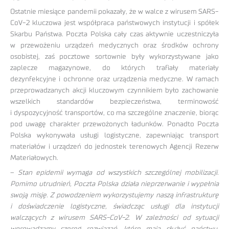
Ostatnie miesiące pandemii pokazały, że w walce z wirusem SARS-
CoV-2 kluczowa jest współpraca państwowych instytucji i spółek
Skarbu Państwa. Poczta Polska cały czas aktywnie uczestniczyła
w przewożeniu urządzeń medycznych oraz środków ochrony
osobistej, zaś pocztowe sortownie były wykorzystywane jako
zaplecze magazynowe, do których trafiały materiały
dezynfekcyjne i ochronne oraz urządzenia medyczne. W ramach
przeprowadzanych akcji kluczowym czynnikiem było zachowanie
wszelkich standardów bezpieczeństwa, terminowość
i dyspozycyjność transportów, co ma szczególne znaczenie, biorąc
pod uwagę charakter przewożonych ładunków. Ponadto Poczta
Polska wykonywała usługi logistyczne, zapewniając transport
materiałów i urządzeń do jednostek terenowych Agencji Rezerw
Materiałowych.
–
Stan epidemii wymaga od wszystkich szczególnej mobilizacji.
Pomimo utrudnień, Poczta Polska działa nieprzerwanie i wypełnia
swoją misję. Z powodzeniem wykorzystujemy naszą infrastrukturę
i doświadczenie logistyczne, świadcząc usługi dla instytucji
walczących z wirusem SARS-CoV-2. W zależności od sytuacji
wprowadzamy szereg rozwiązań, które mają służyć państwu,