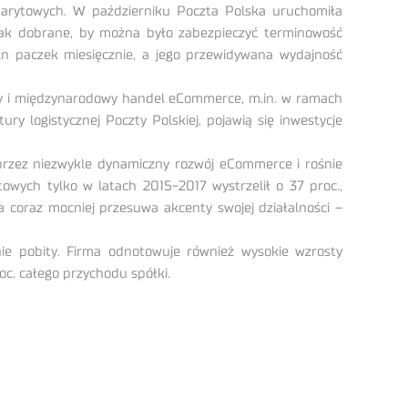
abarytowych. W październiku Poczta Polska uruchomiła
tak dobrane, by można było zabezpieczyć terminowość
ln paczek miesięcznie, a jego przewidywana wydajność
wy i międzynarodowy handel eCommerce, m.in. w ramach
 logistycznej Poczty Polskiej, pojawią się inwestycje
przez niezwykle dynamiczny rozwój eCommerce i rośnie
owych tylko w latach 2015-2017 wystrzelił o 37 proc.,
 coraz mocniej przesuwa akcenty swojej działalności –
 pobity. Firma odnotowuje również wysokie wzrosty
oc. całego przychodu spółki.