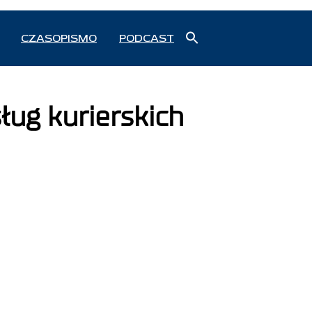
Search
CZASOPISMO
PODCAST
for:
Search Button
ług kurierskich