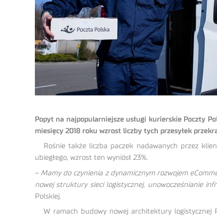
Popyt na najpopularniejsze usługi kurierskie Poczty 
miesięcy 2018 roku wzrost liczby tych przesyłek przekr
Rośnie także liczba paczek nadawanych przez klie
ubiegłego, wzrost ten wyniósł 23%.
–
Mamy do czynienia z dynamicznym rozwojem eCommerce
nowej struktury sieci logistycznej, unowocześnianie in
Polskiej.
W ramach budowy nowej architektury logistycznej Po