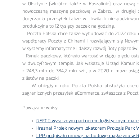
w Olsztynie (wkrótce także w Koszalinie) oraz nową 
nowoczesną maszynę paczkową w Zabrzu, w drugiej co
doręczania przesyłek także w chwilach niespodziewan
produkcyjna to 12 tysięcy paczek na godzinę.
Poczta Polska chce także wybudować do 2022 roku cen
współpracy Poczty z Chinami i rozwijającym się Nowym
w systemy informatyczne i dalszy rozwój floty pojazdów.
Rynek paczkowy, którego wartość w ciągu pięciu osta
w dwucyfrowym tempie. Jak wskazuje Urząd Komunikacji
z 243,3 mln do 334,2 mln szt., a w 2020 r. może osią
z listów na paczki.
W ubiegłym roku Poczta Polska obsłużyła około 12
zagranicznych przesyłek eCommerce, zwłaszcza z Poczty 
Powiązane wpisy:
GEFCO wyłącznym partnerem logistycznym mar
Krasnal Prolek nowym lokatorem Prologis Park W
LPP podpisało umowę na budowę magazynu w R