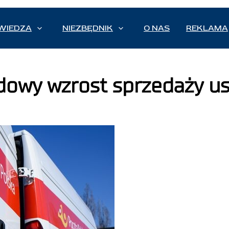
WIEDZA
NIEZBĘDNIK
O NAS
REKLAMA
dowy wzrost sprzedaży us