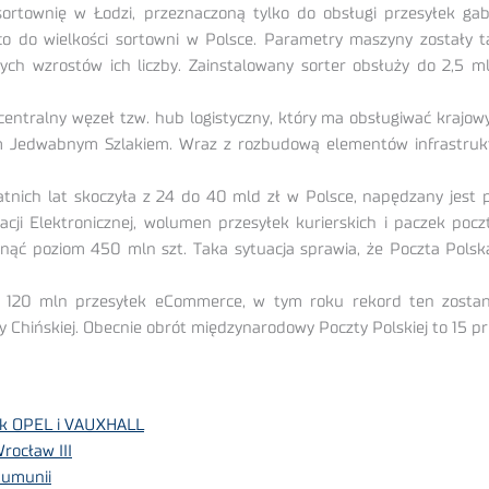
sortownię w Łodzi, przeznaczoną tylko do obsługi przesyłek g
 do wielkości sortowni w Polsce. Parametry maszyny zostały 
ych wzrostów ich liczby. Zainstalowany sorter obsłuży do 2,5 m
tralny węzeł tzw. hub logistyczny, który ma obsługiwać krajo
 Jedwabnym Szlakiem. Wraz z rozbudową elementów infrastruktury
tnich lat skoczyła z 24 do 40 mld zł w Polsce, napędzany jest 
 Elektronicznej, wolumen przesyłek kurierskich i paczek poczt
gnąć poziom 450 mln szt. Taka sytuacja sprawia, że Poczta Polska
0 mln przesyłek eCommerce, w tym roku rekord ten zostanie
Chińskiej. Obecnie obrót międzynarodowy Poczty Polskiej to 15 pr
ek OPEL i VAUXHALL
rocław III
umunii