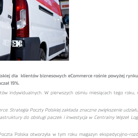
Polskiej dla klientów biznesowych eCommerce rośnie powyżej rynku
aczał 19%.
ntów indywidualnych. W pierwszych ośmiu miesiącach tego roku,
. Strategia Poczty Polskiej zakłada znaczne zwiększenie udział
frastruktury do obsługi paczek i inwestycja w Centralny Węzeł Log
czta Polska otworzyła w tym roku magazyn ekspedycyjno-rozdz