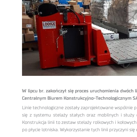
W lipcu br. zakończył się proces uruchomienia dwóch 
Centralnym Biurem Konstrukcyjno-Technologicznym SA. 
Linie technologiczne zostały zaprojektowane wspólnie 
się z systemu stelaży stałych oraz mobilnych i służy
Konstrukcja linii to zestaw stelaży rolkowych i kołowyc
po płycie lotniska. Wykorzystanie tych linii przyczyni s