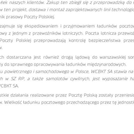
yłek naszych klientów. Zakup ten zbiegł się z przeprowadzką do 
ten projekt, dostawa i montaż zaprojektowanych linii technologicz
ik prasowy Poczty Polskiej.
zajmuje się ekspediowaniem i przyjmowaniem ładunków pocztow
 z jednym z przewoźników lotniczych. Poczta lotnicza przewożo
Poczty Polskiej przeprowadzają kontrolę bezpieczeństwa przes
w.
ch dostarczana jest również drogą lądową do warszawskiej so
łużyły do sprawnego opracowywania ładunków międzynarodowych.
u powietrznego i samochodowego w Polsce, WCBKT SA stawia na d
h w SZ RP, a także samolotów cywilnych, jest wyposażanie han
WCBKT SA.
kie działania realizowane przez Pocztę Polską zostały przenie
kw. Wielkość ładunku pocztowego przechodzącego przez tę jednostkę