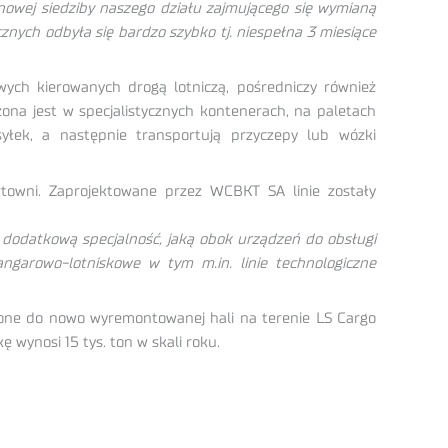
nowej siedziby naszego działu zajmującego się wymianą
nych odbyła się bardzo szybko tj. niespełna 3 miesiące
ych kierowanych drogą lotniczą, pośredniczy również
na jest w specjalistycznych kontenerach, na paletach
yłek, a następnie transportują przyczepy lub wózki
rtowni. Zaprojektowane przez WCBKT SA linie zostały
odatkową specjalność, jaką obok urządzeń do obsługi
garowo-lotniskowe w tym m.in. linie technologiczne
sione do nowo wyremontowanej hali na terenie LS Cargo
 wynosi 15 tys. ton w skali roku.