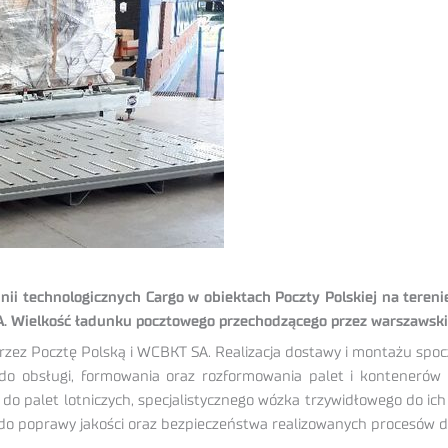
linii technologicznych Cargo w obiektach Poczty Polskiej na tere
Wielkość ładunku pocztowego przechodzącego przez warszawskie lo
przez Pocztę Polską i WCBKT SA. Realizacja dostawy i montażu spo
 do obsługi, formowania oraz rozformowania palet i kontenerów
h do palet lotniczych, specjalistycznego wózka trzywidłowego do i
ię do poprawy jakości oraz bezpieczeństwa realizowanych procesów dy