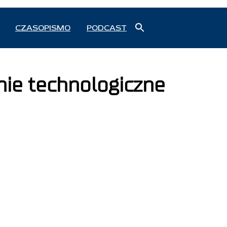
Search
CZASOPISMO
PODCAST
for:
Search Button
nie technologiczne