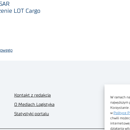
ESAR
zenie LOT Cargo
jowego
Kontakt z redakcją
W ramach nas
najwyższym 
O Mediach Logistyka
Korzystanie 
w
Polityce P
Statystyki portalu
chwili możec
internetowe
działania wi