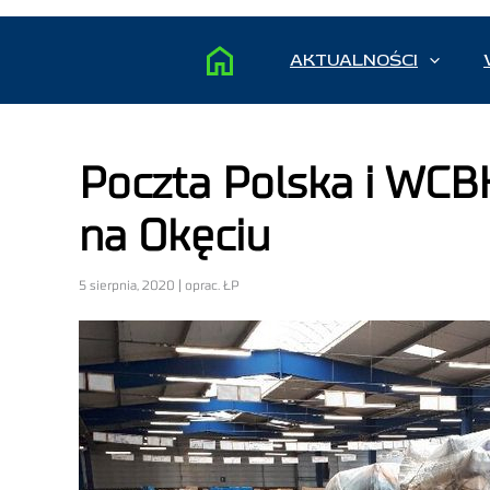
AKTUALNOŚCI
Poczta Polska i WCB
na Okęciu
5 sierpnia, 2020 | oprac. ŁP