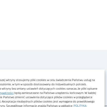
Polityka prywatności
Dostępność cyfrowa
zej witryny stosujemy pliki cookies w celu świadczenia Państwu usług na
poziomie, w tym w sposób dostosowany do indywidualnych potrzeb.
Regulamin Portalu
z witryny bez zmiany ustawień dotyczących cookies oznacza, że pliki opisane
rywatności
będą zamieszczane na Państwa urządzeniu końcowym. W każdej
Regulamin sklepu
ie Państwo zmienić ustawienia dotyczące plików cookies w przeglądarce
j. Akceptacja niezbędnych plików cookies jest wymagana do prawidłowego
tryny. Szczegółowe informacje znajdą Państwo w zakładce:
POLITYKA