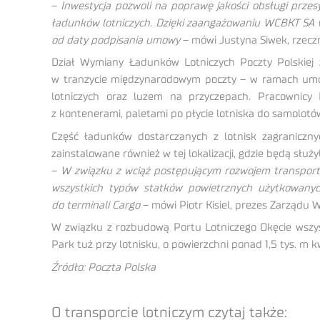
–
Inwestycja pozwoli na poprawę jakości obsługi przes
ładunków lotniczych. Dzięki zaangażowaniu WCBKT SA w 
od daty podpisania umowy
– mówi Justyna Siwek, rzeczn
Dział Wymiany Ładunków Lotniczych Poczty Polskiej 
w tranzycie międzynarodowym poczty – w ramach umowy
lotniczych oraz luzem na przyczepach. Pracownicy 
z kontenerami, paletami po płycie lotniska do samolotó
Część ładunków dostarczanych z lotnisk zagraniczny
zainstalowane również w tej lokalizacji, gdzie będą s
–
W związku z wciąż postępującym rozwojem transport
wszystkich typów statków powietrznych użytkowanyc
do terminali Cargo
– mówi Piotr Kisiel, prezes Zarządu 
W związku z rozbudową Portu Lotniczego Okęcie wszyst
Park tuż przy lotnisku, o powierzchni ponad 1,5 tys. m 
Źródło: Poczta Polska
O transporcie lotniczym czytaj także: