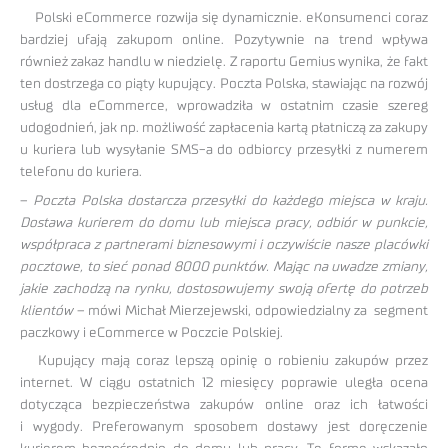
Polski eCommerce rozwija się dynamicznie. eKonsumenci coraz
bardziej ufają zakupom online. Pozytywnie na trend wpływa
również zakaz handlu w niedzielę. Z raportu Gemius wynika, że fakt
ten dostrzega co piąty kupujący. Poczta Polska, stawiając na rozwój
usług dla eCommerce, wprowadziła w ostatnim czasie szereg
udogodnień, jak np. możliwość zapłacenia kartą płatniczą za zakupy
u kuriera lub wysyłanie SMS-a do odbiorcy przesyłki z numerem
telefonu do kuriera.
–
Poczta Polska dostarcza przesyłki do każdego miejsca w kraju.
Dostawa kurierem do domu lub miejsca pracy, odbiór w punkcie,
współpraca z partnerami biznesowymi i oczywiście nasze placówki
pocztowe, to sieć ponad 8000 punktów. Mając na uwadze zmiany,
jakie zachodzą na rynku, dostosowujemy swoją ofertę do potrzeb
klientów
– mówi Michał Mierzejewski, odpowiedzialny za segment
paczkowy i eCommerce w Poczcie Polskiej.
Kupujący mają coraz lepszą opinię o robieniu zakupów przez
internet. W ciągu ostatnich 12 miesięcy poprawie uległa ocena
dotycząca bezpieczeństwa zakupów online oraz ich łatwości
i wygody. Preferowanym sposobem dostawy jest doręczenie