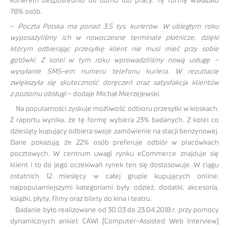
kurierem bezpośrednio do domu lub pracy. Tę formę wskazało
78% osób.
–
Poczta Polska ma ponad 3,5 tys. kurierów. W ubiegłym roku
wyposażyliśmy ich w nowoczesne terminale płatnicze, dzięki
którym odbierając przesyłkę klient nie musi mieć przy sobie
gotówki. Z kolei w tym roku wprowadziliśmy nową usługę –
wysyłanie SMS-em numeru telefonu kuriera. W rezultacie
zwiększyła się skuteczność doręczeń oraz satysfakcja klientów
z poziomu obsługi
– dodaje Michał Mierzejewski.
Na popularności zyskuje możliwość odbioru przesyłki w kioskach.
Z raportu wynika, że tę formę wybiera 23% badanych. Z kolei co
dziesiąty kupujący odbiera swoje zamówienie na stacji benzynowej.
Dane pokazują, że 22% osób preferuje odbiór w placówkach
pocztowych. W centrum uwagi rynku eCommerce znajduje się
klient i to do jego oczekiwań rynek ten się dostosowuje. W ciągu
ostatnich 12 miesięcy w całej grupie kupujących online,
najpopularniejszymi kategoriami były odzież, dodatki, akcesoria,
książki, płyty, filmy oraz bilety do kina i teatru.
Badanie było realizowane od 30.03 do 23.04.2018 r. przy pomocy
dynamicznych ankiet CAWI (Computer-Assisted Web Interview)