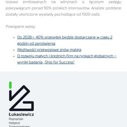
losowo emitowanych na witrynach o łącznym zasięgu
pokrywającym ponad 90% polskich internautów. Analizie poddane
zostały ukończone wywiady pochodzące od 1500 osób.
Powiązane wpisy:
Do 2028 r. 40% przesyłek będzie dostarczane w ciągu 2
godzin od zamówienia
Możliwości przewozowe znów maleją
O rozwoju małych i średnich firm na rynkach globalnych –
wyniki badania „Ship for Success”