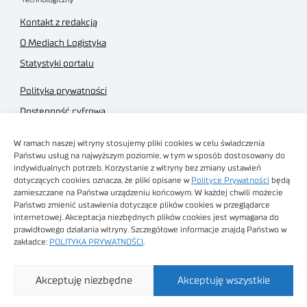
Kontakt z redakcją
O Mediach Logistyka
Statystyki portalu
Polityka prywatności
Dostępność cyfrowa
Regulamin Portalu
W ramach naszej witryny stosujemy pliki cookies w celu świadczenia
Regulamin sklepu
Państwu usług na najwyższym poziomie, w tym w sposób dostosowany do
indywidualnych potrzeb. Korzystanie z witryny bez zmiany ustawień
dotyczących cookies oznacza, że pliki opisane w
Polityce Prywatności
będą
zamieszczane na Państwa urządzeniu końcowym. W każdej chwili możecie
Państwo zmienić ustawienia dotyczące plików cookies w przeglądarce
internetowej. Akceptacja niezbędnych plików cookies jest wymagana do
Obrazy stockowe
prawidłowego działania witryny. Szczegółowe informacje znajdą Państwo w
autorstwa
zakładce:
POLITYKA PRYWATNOŚCI
.
Sieć Badawcza Łukasiewicz - Poznański Instytut
Akceptuję niezbędne
Akceptuję wszystkie
Technologiczny