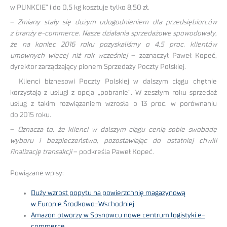
w PUNKCIE” i do 0,5 kg kosztuje tylko 8,50 zł.
–
Zmiany stały się dużym udogodnieniem dla przedsiębiorców
z branży e-commerce. Nasze działania sprzedażowe spowodowały,
że na koniec 2016 roku pozyskaliśmy o 4,5 proc. klientów
umownych więcej niż rok wcześniej
– zaznaczył Paweł Kopeć,
dyrektor zarządzający pionem Sprzedaży Poczty Polskiej.
Klienci biznesowi Poczty Polskiej w dalszym ciągu chętnie
korzystają z usługi z opcją „pobranie”. W zeszłym roku sprzedaż
usług z takim rozwiązaniem wzrosła o 13 proc. w porównaniu
do 2015 roku.
–
Oznacza to, że klienci w dalszym ciągu cenią sobie swobodę
wyboru i bezpieczeństwo, pozostawiając do ostatniej chwili
finalizację transakcji
– podkreśla Paweł Kopeć.
Powiązane wpisy:
Duży wzrost popytu na powierzchnię magazynową
w Europie Środkowo-Wschodniej
Amazon otworzy w Sosnowcu nowe centrum logistyki e-
commerce