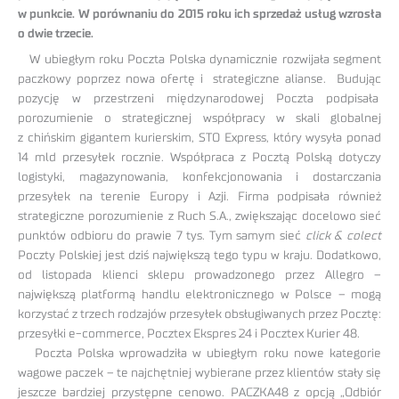
w punkcie. W porównaniu do 2015 roku ich sprzedaż usług wzrosła
o dwie trzecie.
W ubiegłym roku Poczta Polska dynamicznie rozwijała segment
paczkowy poprzez nowa ofertę i strategiczne alianse. Budując
pozycję w przestrzeni międzynarodowej Poczta podpisała
porozumienie o strategicznej współpracy w skali globalnej
z chińskim gigantem kurierskim, STO Express, który wysyła ponad
14 mld przesyłek rocznie. Współpraca z Pocztą Polską dotyczy
logistyki, magazynowania, konfekcjonowania i dostarczania
przesyłek na terenie Europy i Azji. Firma podpisała również
strategiczne porozumienie z Ruch S.A., zwiększając docelowo sieć
punktów odbioru do prawie 7 tys. Tym samym sieć
click & colect
Poczty Polskiej jest dziś największą tego typu w kraju. Dodatkowo,
od listopada klienci sklepu prowadzonego przez Allegro –
największą platformą handlu elektronicznego w Polsce – mogą
korzystać z trzech rodzajów przesyłek obsługiwanych przez Pocztę:
przesyłki e-commerce, Pocztex Ekspres 24 i Pocztex Kurier 48.
Poczta Polska wprowadziła w ubiegłym roku nowe kategorie
wagowe paczek – te najchętniej wybierane przez klientów stały się
jeszcze bardziej przystępne cenowo. PACZKA48 z opcją „Odbiór