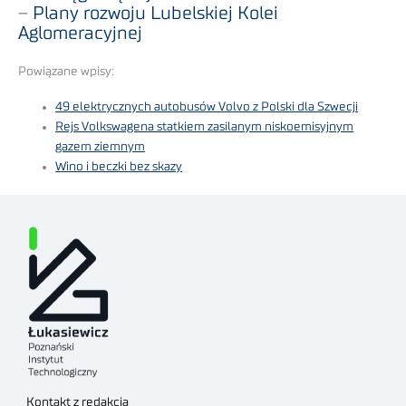
–
Plany rozwoju Lubelskiej Kolei
Aglomeracyjnej
Powiązane wpisy:
49 elektrycznych autobusów Volvo z Polski dla Szwecji
Rejs Volkswagena statkiem zasilanym niskoemisyjnym
gazem ziemnym
Wino i beczki bez skazy
Kontakt z redakcją