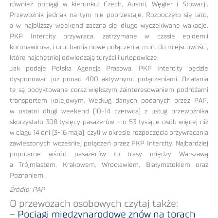
również pociągi w kierunku: Czech, Austrii, Węgier i Słowacji.
Przewoźnik jednak na tym nie poprzestaje. Rozpoczęło się lato,
a w najbliższy weekend zaczną się długo wyczekiwane wakacje.
PKP Intercity przywraca, zatrzymane w czasie epidemii
koronawirusa, i uruchamia nowe połączenia, m.in. do miejscowości,
które najchętniej odwiedzają turyści i urlopowicze.
Jak podaje Polska Agencja Prasowa, PKP Intercity będzie
dysponować już ponad 400 aktywnymi połączeniami. Działania
te są podyktowane coraz większym zainteresowaniem podróżami
transportem kolejowym. Według danych podanych przez PAP,
w ostatni długi weekend (10-14 czerwca) z usług przewoźnika
skorzystało 308 tysięcy pasażerów – o 53 tysiące osób więcej niż
w ciągu 14 dni (3-16 maja), czyli w okresie rozpoczęcia przywracania
zawieszonych wcześniej połączeń przez PKP Intercity. Najbardziej
popularne wśród pasażerów to trasy między Warszawą
a Trójmiastem, Krakowem, Wrocławiem, Białymstokiem oraz
Poznaniem.
Źródło: PAP
O przewozach osobowych czytaj także:
–
Pociągi międzynarodowe znów na torach