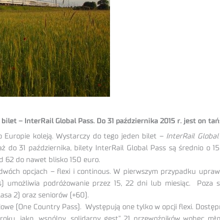
let – InterRail Global Pass. Do 31 października 2015 r. jest on tań
o Europie koleją. Wystarczy do tego jeden bilet –
InterRail Globa
 do 31 października, bilety InterRail Global Pass są średnio o 15
d 62 do nawet blisko 150 euro.
wóch opcjach – flexi i continous. W pierwszym przypadku upraw
) umożliwia podróżowanie przez 15, 22 dni lub miesiąc. Poza 
klasa 2) oraz seniorów (+60).
e (One Country Pass). Występują one tylko w opcji flexi. Dostępne
u, jako „wspólny, solidarny gest” 21 przewoźników wobec młodzi