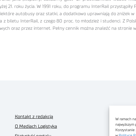
j 21. roku życia. W 1991 roku, do programu InterRail przystąpiły
 niektóre autobusy oraz statki, a dodatkowo uprawniają do zniżek
iletu InterRail, z czego 80 proc. to młodzież i studenci. Z Polski
ch oraz przez internet. Pełny cennik można znaleźć na stronie ww
Kontakt z redakcją
W ramach nas
najwyższym 
O Mediach Logistyka
Korzystanie 
w
Polityce P