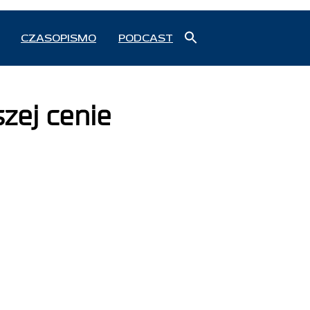
Search
CZASOPISMO
PODCAST
for:
Search Button
zej cenie