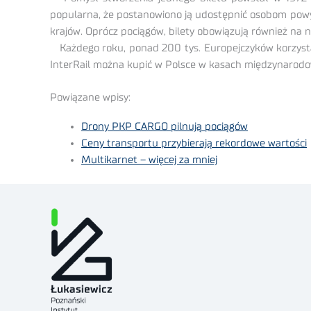
popularna, że postanowiono ją udostępnić osobom powyże
krajów. Oprócz pociągów, bilety obowiązują również na
Każdego roku, ponad 200 tys. Europejczyków korzysta z b
InterRail można kupić w Polsce w kasach międzynarodowy
Powiązane wpisy:
Drony PKP CARGO pilnują pociągów
Ceny transportu przybierają rekordowe wartości
Multikarnet – więcej za mniej