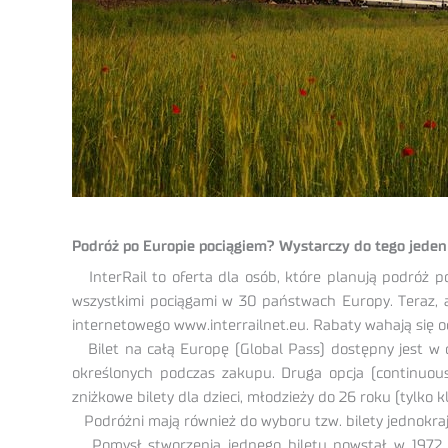
Podróż po Europie pociągiem? Wystarczy do tego jeden bi
InterRail to oferta dla osób, które planują podróż p
wszystkimi pociągami w 30 państwach Europy. Teraz, aż
internetowego www.interrailnet.eu. Rabaty wahają się o
Bilet na całą Europę (Global Pass) dostępny jest w d
określonych podczas zakupu. Druga opcja (continuous
zniżkowe bilety dla dzieci, młodzieży do 26 roku (tylko 
Podróżni mają również do wyboru tzw. bilety jednokrajow
Pomysł stworzenia jednego biletu powstał w 1972 rok