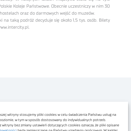
 Polskie Koleje Państwowe. Obecnie uczestniczy w nim 30
 w hostelach oraz do darmowych wejść do muzeów.
 na taką podróż decyduje się około 1,5 tys. osób. Bilety
w.intercity.pl.
Polityka prywatności
Dostępność cyfrowa
zej witryny stosujemy pliki cookies w celu świadczenia Państwu usług na
poziomie, w tym w sposób dostosowany do indywidualnych potrzeb.
Regulamin Portalu
z witryny bez zmiany ustawień dotyczących cookies oznacza, że pliki opisane
rywatności
będą zamieszczane na Państwa urządzeniu końcowym. W każdej