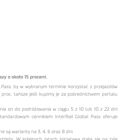
szy o około 15 procent.
l Pass
, by w wybranym terminie korzystać z przejazdów
 proc. tańsze jeśli kupimy je za pośrednictwem portalu
nia on do podróżowania w ciągu 5 z 10 lub 10 z 22 dni
standardowym cennikiem InterRail Global Pass oferuje
 są warianty na 3, 4, 6 oraz 8 dni.
eży. W kolejnych latach inicjatywa stała się na tyle