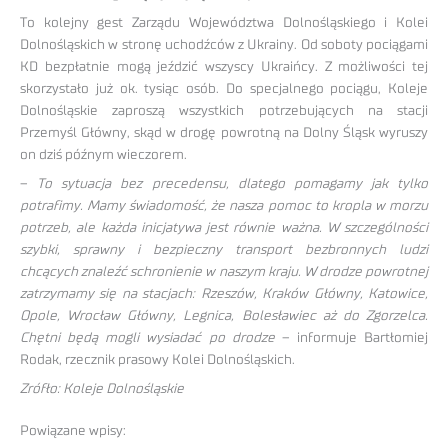
To kolejny gest Zarządu Województwa Dolnośląskiego i Kolei
Dolnośląskich w stronę uchodźców z Ukrainy. Od soboty pociągami
KD bezpłatnie mogą jeździć wszyscy Ukraińcy. Z możliwości tej
skorzystało już ok. tysiąc osób. Do specjalnego pociągu, Koleje
Dolnośląskie zaproszą wszystkich potrzebujących na stacji
Przemyśl Główny, skąd w drogę powrotną na Dolny Śląsk wyruszy
on dziś późnym wieczorem.
–
To sytuacja bez precedensu, dlatego pomagamy jak tylko
potrafimy. Mamy świadomość, że nasza pomoc to kropla w morzu
potrzeb, ale każda inicjatywa jest równie ważna. W szczególności
szybki, sprawny i bezpieczny transport bezbronnych ludzi
chcących znaleźć schronienie w naszym kraju. W drodze powrotnej
zatrzymamy się na stacjach: Rzeszów, Kraków Główny, Katowice,
Opole, Wrocław Główny, Legnica, Bolesławiec aż do Zgorzelca.
Chętni będą mogli wysiadać po drodze
– informuje Bartłomiej
Rodak, rzecznik prasowy Kolei Dolnośląskich.
Zrófło: Koleje Dolnośląskie
Powiązane wpisy: