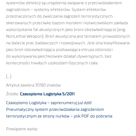
systemów detekcji są urządzenia związane z przeciwdziałaniem
zagrożeniom – systemy efektorów. System efektorów
przeznaczonych do zwalczania zagrożeń terrorystycznych
skierowanych przeciwko bazom morskim i kotwicowiskom zakłada
wykorzystanie fal akustycznych jako broni obezwładniającej (ang.
NonLethal Weapon). Broń akustyczna jest tematem prowadzonych
na świecie prac badawczych i rozwojowych. Jest ona klasyfikowana
jako broń obezwładniająca pozbawiająca intruza zdolności
do wykonywania jakichkolwiek działań dywersyjnych, bez
konieczności trwałych uszkodzeń fizycznych ciała.
(…)
Artykuł zawiera 31780 znaków.
Źródło:
Czasopismo Logistyka 5/2011
Czasopismo Logistyka – zaprenumeruj już dziś!
Pneumatyczny system przeciwdziałania zagrożeniom
terrorystycznym ze strony nurków – plik PDF do pobrania
Powiązane wpisy: