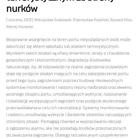
nurków
1 stycznia, 2013 | Mieczysław Grabowski, Przemysław Pozański, Ryszard Kłos,
Maciej Konarski
Bezprawne wtargnięcie na teren portu niepożądanych osób może
zakończyć się aktem sabotażu lub atakiem terrorystycznym.
Wynikiem takich działań są ofiary śmiertelne, straty o charakterze
gospodarczym i ekonomicznym, degradacja środowiska
naturalnego, itp. W odpowiedzi na realne zagrożenia oczywistym
staje się podjęcie działań mających na celu zabezpieczenie portu
przed tego typu zagrożeniami poprzez budowę niezawodnych
systemów monitorowania i nadzoru rejonu nadbrzeża oraz akwenu
wodnego obszaru portu, umożliwiających wykrycie, rozpoznanie
i lokalizację występujących zagrożeń oraz podjęcie skutecznego
przeciwdziałania w celu ich neutralizacji. Systemy monitorowania
i nadzoru umożliwiają wykrycie i śledzenie obiektów naruszających
chroniony obszar. Pomagają również w wypracowaniu decyzji
o ogłoszeniu alarmu, ale nie posiadają środków przeznaczonych
do zwalczania zagrożenia. Dlatego też zalecanym uzupełnieniem