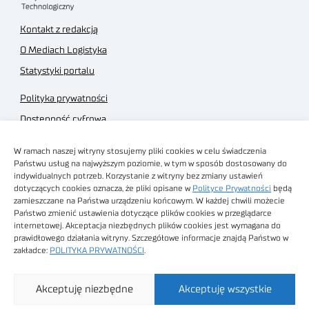
Kontakt z redakcją
O Mediach Logistyka
Statystyki portalu
Polityka prywatności
Dostępność cyfrowa
Regulamin Portalu
W ramach naszej witryny stosujemy pliki cookies w celu świadczenia
Regulamin sklepu
Państwu usług na najwyższym poziomie, w tym w sposób dostosowany do
indywidualnych potrzeb. Korzystanie z witryny bez zmiany ustawień
dotyczących cookies oznacza, że pliki opisane w
Polityce Prywatności
będą
zamieszczane na Państwa urządzeniu końcowym. W każdej chwili możecie
Państwo zmienić ustawienia dotyczące plików cookies w przeglądarce
internetowej. Akceptacja niezbędnych plików cookies jest wymagana do
Obrazy stockowe
prawidłowego działania witryny. Szczegółowe informacje znajdą Państwo w
autorstwa
zakładce:
POLITYKA PRYWATNOŚCI
.
Sieć Badawcza Łukasiewicz - Poznański Instytut
Akceptuję niezbędne
Akceptuję wszystkie
Technologiczny