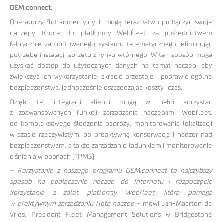
OEM.connect.
Operatorzy flot komercyjnych mogą teraz łatwo podłączyć swoje
naczepy Krone do platformy Webfleet za pośrednictwem
fabrycznie zamontowanego systemu telematycznego, eliminując
potrzebę instalacji sprzętu z rynku wtórnego. W ten sposób mogą
uzyskać dostęp do użytecznych danych na temat naczep, aby
zwiększyć ich wykorzystanie, skrócić przestoje i poprawić ogólne
bezpieczeństwo, jednocześnie oszczędzając koszty i czas.
Dzięki tej integracji klienci mogą w pełni korzystać
z zaawansowanych funkcji zarządzania naczepami Webfleet,
od kompleksowego śledzenia podróży, monitorowania lokalizacji
w czasie rzeczywistym, po proaktywną konserwację i nadzór nad
bezpieczeństwem, a także zarządzanie ładunkiem i monitorowanie
ciśnienia w oponach (TPMS).
– Korzystanie z naszego programu OEM.connect to najszybszy
sposób na podłączenie naczep do Internetu i rozpoczęcie
korzystania z zalet platformy Webfleet, która pomaga
w efektywnym zarządzaniu flotą naczep –
mówi Jan-Maarten de
Vries, President Fleet Management Solutions w Bridgestone