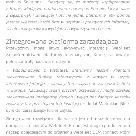
Mobility Solutions.–
Cieszymy się, że możemy współpracować
z Krone, wiodącym producentem naczep w Europie, łącząc dane
z ciężarówek i istniejącej floty na jednej platformie, aby pomóc
jeszcze większej liczbie firm w uzyskaniu praktycznych informacji
w celu maksymalizacji wydajności i wykorzystania naczep.
Zintegrowana płatforma zarządzajaca
Przewoźnicy mogą łatwo aktywować integrację Webfleet
za pośrednictwem platformy telematycznej Krone, zachowując
pełną kontrolę nad swoimi danymi.
– Współpracując z Webfleet, oferujemy naszym klientom
zaawansowane funkcje telematyczne z łatwym w użyciu
interfejsem jednego z wiodących rozwiązań do zarządzania flotą
w Europie. Naciskając jeden przycisk przewoźnicy mogą uzyskać
zaawansowaną inteligencję danych i wgląd bez żadnych kosztów
związanych z przestojami lub instalacją –
dodał Maximilian Birle,
dyrektor zarządzający Krone Digital.
Zintegrowane rozwiązanie dla naczep jest od teraz dostępne dla
europejskich klientów Webfleet. Krone jest drugim producentem
naczep dołączającym do programu Webfleet OEM.connect, który