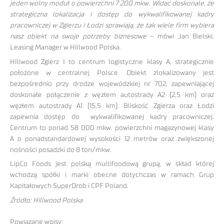
jeden wolny moduł o powierzchni 7 200 mkw. Widać doskonale, że
strategiczna lokalizacja i dostęp do wykwalifikowanej kadry
pracowniczej w Zgierzu i Łodzi sprawiają, że tak wiele firm wybiera
nasz obiekt na swoje potrzeby biznesowe
– mówi Jan Bielski,
Leasing Manager w Hillwood Polska.
Hillwood Zgierz I to centrum logistyczne klasy A, strategicznie
położone w centralnej Polsce. Obiekt zlokalizowany jest
bezpośrednio przy drodze wojewódzkiej nr 702, zapewniającej
doskonałe połączenie z węzłem autostrady A2 (2,5 km) oraz
węzłem autostrady A1 (15,5 km). Bliskość Zgierza oraz Łodzi
zapewnia dostęp do wykwalifikowanej kadry pracowniczej.
Centrum to ponad 58 000 mkw. powierzchni magazynowej klasy
A o ponadstandardowej wysokości 12 metrów oraz zwiększonej
nośności posadzki do 8 ton/mkw.
LipCo Foods jest polską multifoodową grupą, w skład której
wchodzą spółki i marki obecne dotychczas w ramach Grup
Kapitałowych SuperDrob i CPF Poland.
Źródło:
Hillwood Polska
Powiązane wpisy: