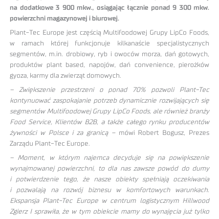
na dodatkowe 3 900 mkw., osiągając łącznie ponad 9 300 mkw.
powierzchni magazynowej i biurowej.
Plant-Tec Europe jest częścią Multifoodowej Grupy LipCo Foods,
w ramach której funkcjonuje kilkanaście specjalistycznych
segmentów, m.in. drobiowy, ryb i owoców morza, dań gotowych,
produktów plant based, napojów, dań convenience, pierożków
gyoza, karmy dla zwierząt domowych.
– Zwiększenie przestrzeni o ponad 70% pozwoli Plant-Tec
kontynuować zaspokajanie potrzeb dynamicznie rozwijających się
segmentów Multifoodowej Grupy LipCo Foods, ale również branży
Food Service, Klientów B2B, a także całego rynku producentów
żywności w Polsce i za granicą –
mówi Robert Bogusz, Prezes
Zarządu Plant-Tec Europe.
– Moment, w którym najemca decyduje się na powiększenie
wynajmowanej powierzchni, to dla nas zawsze powód do dumy
i potwierdzenie tego, że nasze obiekty spełniają oczekiwania
i pozwalają na rozwój biznesu w komfortowych warunkach.
Ekspansja Plant-Tec Europe w centrum logistycznym Hillwood
Zgierz I sprawiła, że w tym obiekcie mamy do wynajęcia już tylko