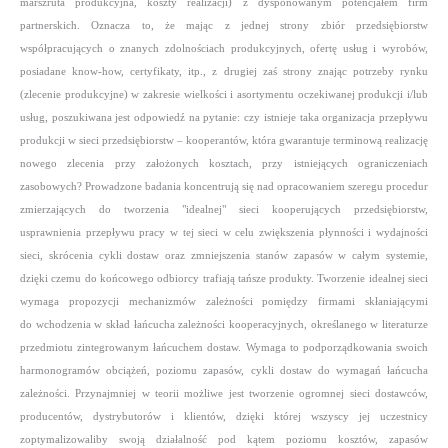
marszruta produkcyjna, koszty realizacji) z dysponowanym potencjałem firm
partnerskich. Oznacza to, że mając z jednej strony zbiór przedsiębiorstw
współpracujących o znanych zdolnościach produkcyjnych, ofertę usług i wyrobów,
posiadane know-how, certyfikaty, itp., z drugiej zaś strony znając potrzeby rynku
(zlecenie produkcyjne) w zakresie wielkości i asortymentu oczekiwanej produkcji i/lub
usług, poszukiwana jest odpowiedź na pytanie: czy istnieje taka organizacja przepływu
produkcji w sieci przedsiębiorstw –
kooperantów, która gwarantuje terminową realizację
nowego zlecenia przy założonych kosztach, przy istniejących ograniczeniach
zasobowych? Prowadzone badania koncentrują się nad opracowaniem szeregu procedur
zmierzających do tworzenia "idealnej" sieci kooperujących przedsiębiorstw,
usprawnienia przepływu pracy w tej sieci w celu zwiększenia płynności i wydajności
sieci, skrócenia cykli dostaw oraz zmniejszenia stanów zapasów w całym systemie,
dzięki czemu do końcowego odbiorcy trafiają tańsze produkty. Tworzenie idealnej sieci
wymaga propozycji mechanizmów zależności pomiędzy firmami skłaniającymi
do wchodzenia w skład łańcucha zależności kooperacyjnych, określanego w literaturze
przedmiotu zintegrowanym łańcuchem dostaw. Wymaga to podporządkowania swoich
harmonogramów obciążeń, poziomu zapasów, cykli dostaw do wymagań łańcucha
zależności. Przynajmniej w teorii możliwe jest tworzenie ogromnej sieci dostawców,
producentów, dystrybutorów i klientów, dzięki której wszyscy jej uczestnicy
zoptymalizowaliby swoją działalność pod kątem poziomu kosztów, zapasów