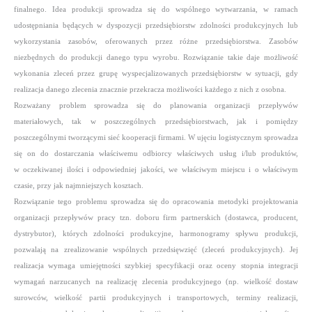
finalnego. Idea produkcji sprowadza się do wspólnego wytwarzania, w ramach
udostępniania będących w dyspozycji przedsiębiorstw zdolności produkcyjnych lub
wykorzystania zasobów, oferowanych przez różne przedsiębiorstwa. Zasobów
niezbędnych do produkcji danego typu wyrobu. Rozwiązanie takie daje możliwość
wykonania zleceń przez grupę wyspecjalizowanych przedsiębiorstw w sytuacji, gdy
realizacja danego zlecenia znacznie przekracza możliwości każdego z nich z osobna.
Rozważany problem sprowadza się do planowania organizacji przepływów
materiałowych, tak w poszczególnych przedsiębiorstwach, jak i pomiędzy
poszczególnymi tworzącymi sieć kooperacji firmami. W ujęciu logistycznym sprowadza
się on do dostarczania właściwemu odbiorcy właściwych usług i/lub produktów,
w oczekiwanej ilości i odpowiedniej jakości, we właściwym miejscu i o właściwym
czasie, przy jak najmniejszych kosztach.
Rozwiązanie tego problemu sprowadza się do opracowania metodyki projektowania
organizacji przepływów pracy tzn. doboru firm partnerskich (dostawca, producent,
dystrybutor), których zdolności produkcyjne, harmonogramy spływu produkcji,
pozwalają na zrealizowanie wspólnych przedsięwzięć (zleceń produkcyjnych). Jej
realizacja wymaga umiejętności szybkiej specyfikacji oraz oceny stopnia integracji
wymagań narzucanych na realizację zlecenia produkcyjnego (np. wielkość dostaw
surowców, wielkość partii produkcyjnych i transportowych, terminy realizacji,