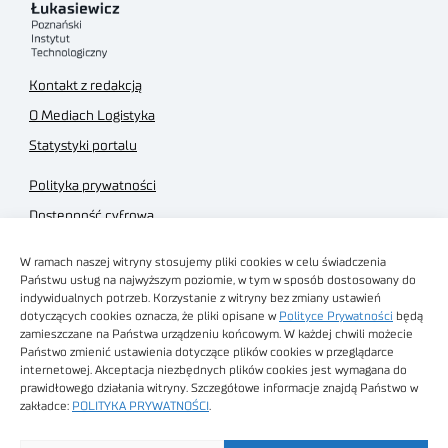
Kontakt z redakcją
O Mediach Logistyka
Statystyki portalu
Polityka prywatności
Dostępność cyfrowa
Regulamin Portalu
W ramach naszej witryny stosujemy pliki cookies w celu świadczenia
Regulamin sklepu
Państwu usług na najwyższym poziomie, w tym w sposób dostosowany do
indywidualnych potrzeb. Korzystanie z witryny bez zmiany ustawień
dotyczących cookies oznacza, że pliki opisane w
Polityce Prywatności
będą
zamieszczane na Państwa urządzeniu końcowym. W każdej chwili możecie
Państwo zmienić ustawienia dotyczące plików cookies w przeglądarce
internetowej. Akceptacja niezbędnych plików cookies jest wymagana do
Obrazy stockowe
prawidłowego działania witryny. Szczegółowe informacje znajdą Państwo w
autorstwa
zakładce:
POLITYKA PRYWATNOŚCI
.
Sieć Badawcza Łukasiewicz - Poznański Instytut