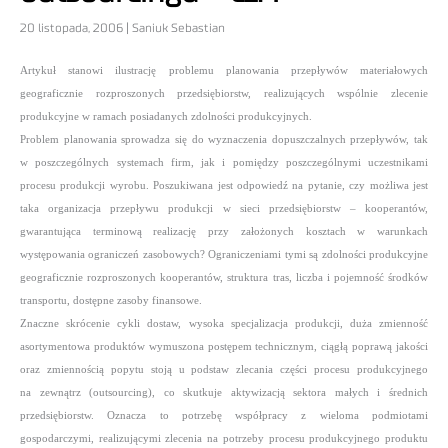
20 listopada, 2006 | Saniuk Sebastian
Artykuł stanowi ilustrację problemu planowania przepływów materiałowych
geograficznie rozproszonych przedsiębiorstw, realizujących wspólnie zlecenie
produkcyjne w ramach posiadanych zdolności produkcyjnych.
Problem planowania sprowadza się do wyznaczenia dopuszczalnych przepływów, tak
w poszczególnych systemach firm, jak i pomiędzy poszczególnymi uczestnikami
procesu produkcji wyrobu. Poszukiwana jest odpowiedź na pytanie, czy możliwa jest
taka organizacja przepływu produkcji w sieci przedsiębiorstw –
kooperantów,
gwarantująca terminową realizację przy założonych kosztach w warunkach
występowania ograniczeń zasobowych? Ograniczeniami tymi są zdolności produkcyjne
geograficznie rozproszonych kooperantów, struktura tras, liczba i pojemność środków
transportu, dostępne zasoby finansowe.
Znaczne skrócenie cykli dostaw, wysoka specjalizacja produkcji, duża zmienność
asortymentowa produktów wymuszona postępem technicznym, ciągłą poprawą jakości
oraz zmiennością popytu stoją u podstaw zlecania części procesu produkcyjnego
na zewnątrz (outsourcing), co skutkuje aktywizacją sektora małych i średnich
przedsiębiorstw. Oznacza to potrzebę współpracy z wieloma podmiotami
gospodarczymi, realizującymi zlecenia na potrzeby procesu produkcyjnego produktu