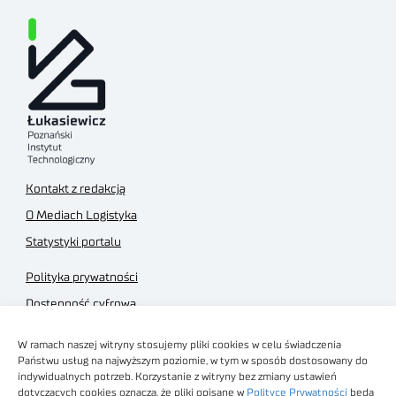
Kontakt z redakcją
O Mediach Logistyka
Statystyki portalu
Polityka prywatności
Dostępność cyfrowa
Regulamin Portalu
W ramach naszej witryny stosujemy pliki cookies w celu świadczenia
Regulamin sklepu
Państwu usług na najwyższym poziomie, w tym w sposób dostosowany do
indywidualnych potrzeb. Korzystanie z witryny bez zmiany ustawień
dotyczących cookies oznacza, że pliki opisane w
Polityce Prywatności
będą