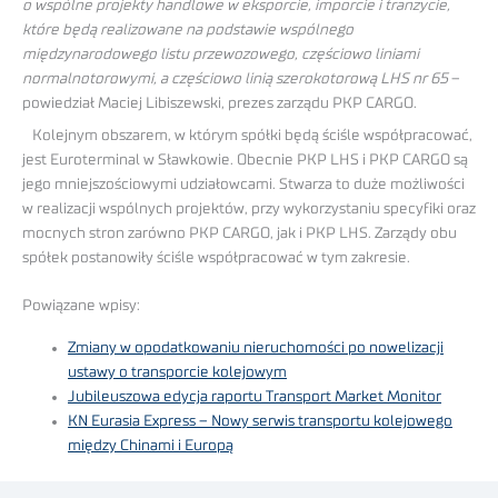
o wspólne projekty handlowe w eksporcie, imporcie i tranzycie,
które będą realizowane na podstawie wspólnego
międzynarodowego listu przewozowego, częściowo liniami
normalnotorowymi, a częściowo linią szerokotorową LHS nr 65
–
powiedział Maciej Libiszewski, prezes zarządu PKP CARGO.
Kolejnym obszarem, w którym spółki będą ściśle współpracować,
jest Euroterminal w Sławkowie. Obecnie PKP LHS i PKP CARGO są
jego mniejszościowymi udziałowcami. Stwarza to duże możliwości
w realizacji wspólnych projektów, przy wykorzystaniu specyfiki oraz
mocnych stron zarówno PKP CARGO, jak i PKP LHS. Zarządy obu
spółek postanowiły ściśle współpracować w tym zakresie.
Powiązane wpisy:
Zmiany w opodatkowaniu nieruchomości po nowelizacji
ustawy o transporcie kolejowym
Jubileuszowa edycja raportu Transport Market Monitor
KN Eurasia Express – Nowy serwis transportu kolejowego
między Chinami i Europą