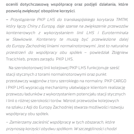
ocenili dotychczasową współpracę oraz podjęli działania, które
pozwolą zwiększyć obopólne korzyści.
–
Przystąpienie PKP LHS do transkaspijskiego korytarza TMTM,
który łączy Chiny z Europą, daje szanse na zwiększenie przewozów
kontenerowych z wykorzystaniem linii LHS i Euroterminala
w Sławkowie. Kontenery te muszą być przewiezione dalej
do Europy Zachodniej liniami normalnotorowymi. Jest to naturalna
przestrzeń do współpracy obu spółek
– powiedział Zbigniew
Tracichleb, prezes zarządu PKP LHS.
Na szerokotorowej linii kolejowej PKP LHS funkcjonuje sześć
stacji stycznych z torami normalnotorowymi oraz punkt
przestawczy wagonów z toru szerokiego na normalny. PKP CARGO
i PKP LHS wypracują mechanizmy ułatwiające klientom realizację
przewozu ładunków z wykorzystaniem potencjału stacji stycznych
i linii o różnej szerokości torów. Wzrost przewozów kolejowych
na szlaku z Azji do Europy Zachodniej stwarza możliwości rozwoju
współpracy obu spółek.
–
Zamierzamy zacieśnić współpracę w tych obszarach, które
przynoszą korzyści obydwu spółkom. W szczególności chodzi